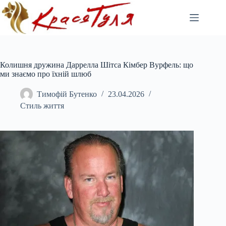
Перейти
до
вмісту
Колишня дружина Даррелла Шітса Кімбер Вурфель: що
ми знаємо про їхній шлюб
Тимофій Бутенко
23.04.2026
Стиль життя