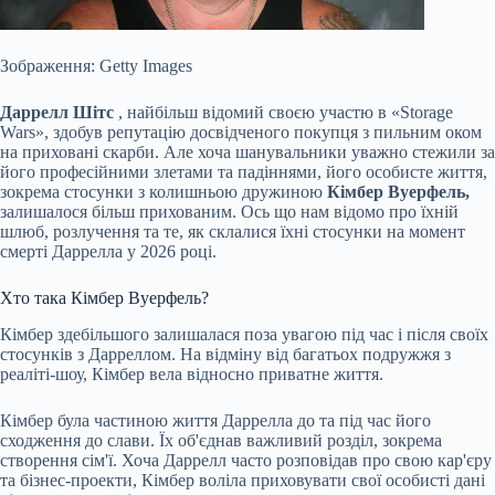
Зображення: Getty Images
Даррелл Шітс
, найбільш відомий своєю участю в «Storage
Wars», здобув репутацію досвідченого покупця з пильним оком
на приховані скарби. Але хоча шанувальники уважно стежили за
його професійними злетами та падіннями, його особисте життя,
зокрема стосунки з колишньою дружиною
Кімбер Вуерфель,
залишалося більш прихованим. Ось що нам відомо про їхній
шлюб, розлучення та те, як склалися їхні стосунки на момент
смерті Даррелла у 2026 році.
Хто така Кімбер
Вуерфель?
Кімбер здебільшого залишалася поза увагою під час і після своїх
стосунків з Дарреллом. На відміну від багатьох подружжя з
реаліті-шоу, Кімбер вела відносно приватне життя.
Кімбер була частиною життя Даррелла до та під час його
сходження до слави. Їх об'єднав важливий розділ, зокрема
створення сім'ї. Хоча Даррелл часто розповідав про свою кар'єру
та бізнес-проекти, Кімбер воліла приховувати свої особисті дані