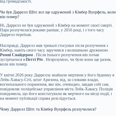
від громадськості.
Чи був Даррелл Шітс все ще одружений з Кімбер Вуерфель, коли
він помер?
Ні, Даррелл не був одружений з Кімбер на момент своєї смерті.
Пара розлучилася роками раніше, у 2016 році, і з того часу
Даррелл переїхав.
Насправді, Даррелл мав тривалі стосунки після розлучення з
Кімбер, навіть свого часу заручився з колишньою дружиною
Ромні Снайдером
. Після їхнього розлучення він почав
зустрічатися
з Петті Річ
. Незрозуміло, чи були вони ще разом,
коли він помер.
У квітні 2026 року Даррелла знайшли мертвим у його будинку в
Лейк-Хавасу-Сіті, штат Аризона, від, за словами влади,
вогнепального поранення, яке він, очевидно, завдав собі сам,
повідомляє поліцейське управління міста Лейк-Хавасу. Поліція
повідомила, що його констатували як мертвого на місці події, і
на момент публікації справа розслідується.
Чому Даррелл Шітс та Кімбер Вуерфель розлучилися?