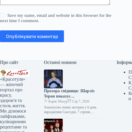
Save my name, email and website in this browser for the
next time I comment.
Опублікувати коментар
Про сайт
Останні новини
Інформ
П
С
«Красотуля»
К
— жіночий
С
портал про
Прозора спідниця: Шарліз
К
красу,
Терон показує
и
здоров'я та
найвідважніший тренд 2026
Борис Мазур
Сер 7, 2026
стиль життя.
року
Аналізуємо появу акторки у її день
Ми ділимося
народження Сьогодні, 7 серпня,
лайфхаками,
Шарліз Терон відзначає 51-річчя — це
кулінарними
чудова нагода звернути увагу…
рецептами та