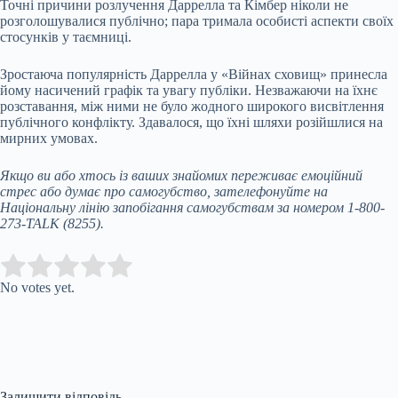
Точні причини розлучення Даррелла та Кімбер ніколи не
розголошувалися публічно; пара тримала особисті аспекти своїх
стосунків у таємниці.
Зростаюча популярність Даррелла у «Війнах сховищ» принесла
йому насичений графік та увагу публіки. Незважаючи на їхнє
розставання, між ними не було жодного широкого висвітлення
публічного конфлікту. Здавалося, що їхні шляхи розійшлися на
мирних умовах.
Якщо ви або хтось із ваших знайомих переживає емоційний
стрес або думає про самогубство, зателефонуйте на
Національну лінію запобігання самогубствам
за номером 1-800-
273-TALK (8255).
Submit Rating
Rate this item:
No votes yet.
Залишити відповідь