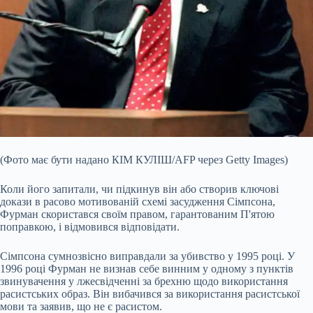
(Фото має бути надано КІМ КУЛІШ/AFP через Getty Images)
Коли його запитали, чи підкинув він або створив ключові
докази в расово мотивованій схемі засудження Сімпсона,
Фурман скористався своїм правом, гарантованим П'ятою
поправкою, і відмовився відповідати.
Сімпсона сумнозвісно виправдали за убивство у 1995 році. У
1996 році Фурман не визнав себе винним у одному з пунктів
звинувачення у лжесвідченні за брехню щодо використання
расистських образ. Він вибачився за використання расистської
мови та заявив, що не є расистом.