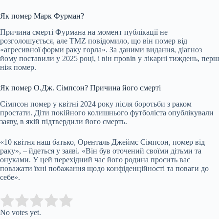
Як помер Марк Фурман?
Причина смерті Фурмана на момент публікації не
розголошується, але TMZ повідомило, що він помер від
«агресивної форми раку горла». За даними видання, діагноз
йому поставили у 2025 році, і він провів у лікарні тиждень, перш
ніж помер.
Як помер О.Дж. Сімпсон? Причина його смерті
Сімпсон помер у квітні 2024 року після боротьби з раком
простати. Діти покійного колишнього футболіста опублікували
заяву, в якій підтвердили його смерть.
«10 квітня наш батько, Оренталь Джеймс Сімпсон, помер від
раку», – йдеться у заяві. «Він був оточений своїми дітьми та
онуками. У цей перехідний час його родина просить вас
поважати їхні побажання щодо конфіденційності та поваги до
себе».
Submit Rating
Rate this item:
No votes yet.