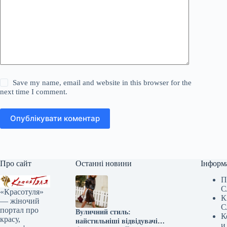
Save my name, email and website in this browser for the
next time I comment.
Опублікувати коментар
Про сайт
Останні новини
Інформ
П
С
«Красотуля»
К
— жіночий
С
портал про
Вуличний стиль:
К
красу,
найстильніші відвідувачі
и