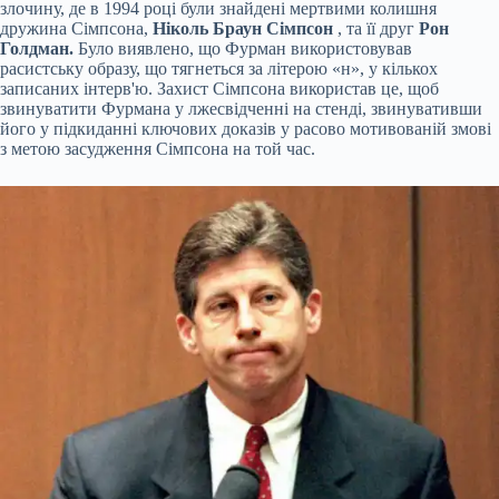
злочину, де в 1994 році були знайдені мертвими колишня
дружина Сімпсона,
Ніколь Браун Сімпсон
, та її друг
Рон
Голдман.
Було виявлено, що Фурман використовував
расистську образу, що тягнеться за літерою «н», у кількох
записаних інтерв'ю. Захист Сімпсона використав це, щоб
звинуватити Фурмана у лжесвідченні на стенді, звинувативши
його у підкиданні ключових доказів у расово мотивованій змові
з метою засудження Сімпсона на той час.