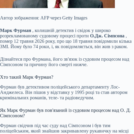
Автор зображення: AFP через Getty Images
Марк Фурман
, колишній детектив і свідок у широко
розрекламованому судовому процесі проти
О.Дж. Сімпсона
,
помер 12 травня 2026 року, про що 18 травня повідомили кілька
ЗМІ. Йому було 74 роки, і, як повідомляється, він жив з раком.
Дізнайтеся про Фурмана, його зв'язок із судовим процесом над
Сімпсоном та причину його смерті нижче.
Хто такий Марк Фурман?
Фурман був детективом поліцейського департаменту Лос-
Анджелеса. Він пішов у відставку у 1995 році
та став автором
кримінальних романів, теле- та радіоведучим.
Як Марк Фурман був пов'язаний із судовим процесом над О. Д.
Сімпсоном?
Фурман свідчив під час суду над Сімпсоном і був тим
поліцейським, який знайшов закривавлену рукавичку на місці