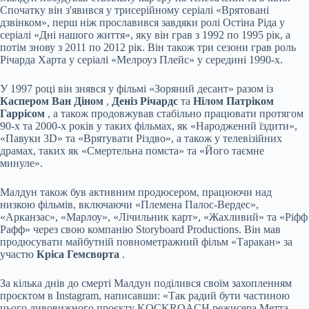
Спочатку він з'явився у трисерійному серіалі «Врятовані
дзвінком», перш ніж прославився завдяки ролі Остіна Ріда у
серіалі «Дні нашого життя», яку він грав з 1992 по 1995 рік, а
потім знову з 2011 по 2012 рік. Він також три сезони грав роль
Річарда Харта у серіалі «Мелроуз Плейс» у середині 1990-х.
У 1997 році він знявся у фільмі «Зоряний десант» разом із
Каспером Ван Діном
,
Деніз Річардс
та
Нілом Патріком
Гаррісом
, а також продовжував стабільно працювати протягом
90-х та 2000-х років у таких фільмах, як «Народжений їздити»,
«Павуки 3D» та «Врятувати Різдво», а також у телевізійних
драмах, таких як «Смертельна помста» та «Його таємне
минуле».
Малдун також був активним продюсером, працюючи над
низкою фільмів, включаючи «Племена Палос-Вердес»,
«Арканзас», «Марлоу», «Лічильник карт», «Жахливий» та «Ріфф
Рафф» через свою компанію Storyboard Productions. Він мав
продюсувати майбутній повнометражний фільм «Таракан» за
участю
Кріса Гемсворта
.
За кілька днів до смерті Малдун поділився своїм захопленням
проєктом в Instagram, написавши: «Так радий бути частиною
цього дивовижного проєкту KOCKROACH режисера Метта