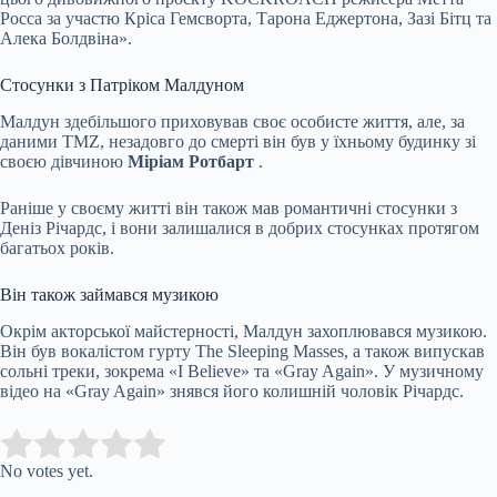
Росса за участю Кріса Гемсворта, Тарона Еджертона, Зазі Бітц та
Алека Болдвіна».
Стосунки з Патріком Малдуном
Малдун здебільшого приховував своє особисте життя, але, за
даними TMZ, незадовго до смерті він був у їхньому будинку зі
своєю дівчиною
Міріам Ротбарт
.
Раніше у своєму житті він також мав романтичні стосунки з
Деніз Річардс, і вони залишалися в добрих стосунках протягом
багатьох років.
Він також займався музикою
Окрім акторської майстерності, Малдун захоплювався музикою.
Він був вокалістом гурту The Sleeping Masses, а також випускав
сольні треки, зокрема «I Believe» та «Gray Again». У музичному
відео на «Gray Again» знявся його колишній чоловік Річардс.
Submit Rating
Rate this item:
No votes yet.