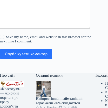
Save my name, email and website in this browser for the
next time I comment.
Опублікувати коментар
Про сайт
Останні новини
Інформ
П
С
«Красотуля»
К
— жіночий
С
портал про
Найпростіший і наймодніший
К
красу,
образ осені 2026 складається
и
здоров'я та
всього з трьох елементів.
Захар Купрієнко
Сер 7, 2026