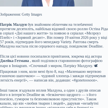
Зображення: Getty Images
Патрік Малдун
був знайомим обличчям на телебаченні
протягом десятиліть, найбільш відомий своєю роллю Остіна Ріда
в серіалі «Дні нашого життя» та появою в серіалах «Мелроуз
Плейс» і «Зоряний десант». Він помер 19 квітня 2026 року у віці
57 років, підтвердив його менеджер Variety. Раптова смерть
Малдуна настала після серцевого нападу, повідомляє Deadline.
Після цієї новини посипалися привітання, зокрема від актора
Джейка Гетмана
, який поділився старовинною фотографією
пари в Instagram. «Спочивай з миром, Патріку Малдуну. 🕊️
Працював з ним, коли мені було 8, над «Маленькою мертвою
гниючою шапочкою» — чудовий хлопець і завжди підтримував
легкість енергії», — написав він, додавши: «#gonetoosoon».
Інші також згадували вплив Малдуна, а один з друзів описав
його в інтерв'ю Deadline як «безкінечно щедрого — з його
поезією, гумором та безпомилковою присутністю». Також
казали, що він «любив тварин і людей», дарував «незабутні
обійми» та змушував інших «відчувати себе в безпеці та