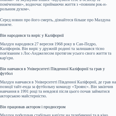
поміченими», водночас приймаючи життя з «повним рок-н-
рольним духом».
Серед новин про його смерть, дізнайтеся більше про Малдуна
нижче.
Він народився та виріс у Каліфорнії
Малдун народився 27 вересня 1968 року в Сан-Педро,
Каліфорнія. Він виріс у дружній родині та залишався тісно
пов'язаним з Лос-Анджелесом протягом усього свого життя та
кар'єри.
Він навчався в Університеті Південної Каліфорнії та грав у
футбол
Малдун навчався в Університеті Південної Каліфорнії, де грав на
позиції тайт-енда за футбольну команду «Троянс». Він закінчив
навчання в 1991 році та невдовзі після цього почав займатися
акторською майстерністю.
Він працював актором і продюсером
Малдун побудував стабільну кар'єру на телебаченні та в кіно.