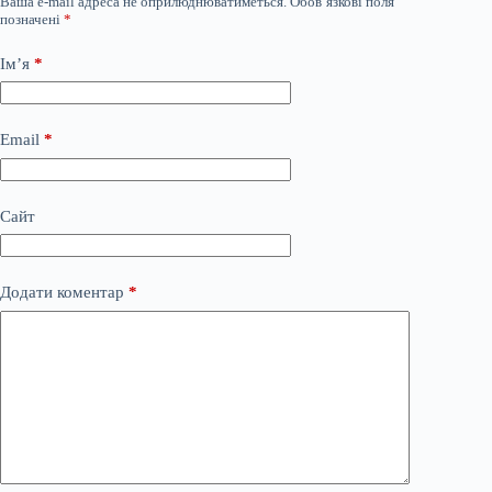
Ваша e-mail адреса не оприлюднюватиметься.
Обов’язкові поля
позначені
*
Ім’я
*
Email
*
Сайт
Додати коментар
*