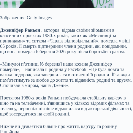
Зображення: Getty Images
Дженніфер Раньон
, акторка, відома своїми зйомками в
класичних проектах 1980-х років, таких як «Мисливці за
привидами» та ситком «Чарльз відповідальний», померла у віці
65 років. Її смерть підтвердили члени родини, які повідомили,
що вона померла 6 березня 2026 року після боротьби з раком.
«Минулої п’ятниці [6 березня] наша кохана Дженніфер
померла», – написала її родина у Facebook. «Це була довга та
важка подорож, яка завершилася в оточенні її родини. Її завжди
пам’ятатимуть за любов до життя та відданість родині та друзям.
Спочивай з миром, наша Дженн».
Протягом 1980-х років Раньон побудувала стабільну кар'єру в
кіно та на телебаченні, з'явившись у кількох відомих фільмах та
телешоу, перш ніж пізніше відмовилася від акторської діяльності,
щоб зосередитися на своїй родині.
Нижче ви дізнаєтеся більше про життя, кар'єру та родину
Раньйона.