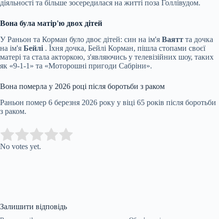
діяльності та більше зосередилася на житті поза Голлівудом.
Вона була матір'ю двох дітей
У Раньон та Корман було двоє дітей: син на ім'я
Ваятт
та дочка
на ім'я
Бейлі
. Їхня дочка, Бейлі Корман, пішла стопами своєї
матері та стала акторкою, з'являючись у телевізійних шоу, таких
як «9-1-1» та «Моторошні пригоди Сабріни».
Вона померла у 2026 році після боротьби з раком
Раньон помер 6 березня 2026 року у віці 65 років після боротьби
з раком.
Submit Rating
Rate this item:
No votes yet.
Залишити відповідь