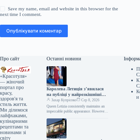
Save my name, email and website in this browser for the
next time I comment.
Опублікувати коментар
Про сайт
Останні новини
Інформ
П
С
«Красотуля»
К
— жіночий
С
портал про
Королева Летиція з’явилася
К
красу,
на публіці у найрозкішнішій
и
здоров'я та
сукні цього літа
Захар Купрієнко
Сер 8, 2026
стиль життя.
Queen Letizia consistently maintains an
Ми ділимося
impeccable public appearance. However,
лайфхаками,
during her recent visit to Mallorca, she
кулінарними
managed to surprise everyone.…
рецептами та
новинами зі
світу