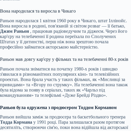
Вона народилася та виросла в Чикаго
Раньон народилася 1 квітня 1960 року в Чикаго, штат Іллінойс.
Вона виросла в родині, пов'язаній зі світом розваг — її батько,
Джим Раньон
, працював радіоведучим та діджеєм. Через його
кар'єру на телебаченні її родина переїхала по Сполучених
Штатах у її дитинстві, перш ніж вона зрештою почала
професійно займатися акторською майстерністю.
Раньон мав довгу кар'єру у фільмах та на телебаченні 80-х років
Раньон почала зніматися на початку 1980-х років і швидко
з'явилася в різноманітних популярних кіно- та телевізійних
проектах. Вона брала участь у таких фільмах, як «Мисливці за
привидами» та «Вгору по струмку». На телебаченні вона також
була відома за появу в серіалах, таких як «Чарльз під
командуванням» та телефільмі «Дуже Брейді Різдво».
Раньон була одружена з продюсером Тоддом Корманом
Раньон вийшла заміж за продюсера та баскетбольного тренера
Тодда Кормана
у 1991 році. Пара залишалася разом протягом
десятиліть, створюючи сім'ю, поки вона відійшла від акторської