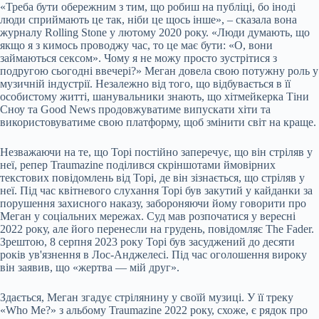
«Треба бути обережним з тим, що робиш на публіці, бо іноді
люди сприймають це так, ніби це щось інше», – сказала вона
журналу Rolling Stone у лютому 2020 року. «Люди думають, що
якщо я з кимось проводжу час, то це має бути: «О, вони
займаються сексом». Чому я не можу просто зустрітися з
подругою сьогодні ввечері?» Меган довела свою потужну роль у
музичній індустрії. Незалежно від того, що відбувається в її
особистому житті, шанувальники знають, що хітмейкерка Тіни
Сноу та Good News продовжуватиме випускати хіти та
використовуватиме свою платформу, щоб змінити світ на краще.
Незважаючи на те, що Торі постійно заперечує, що він стріляв у
неї, репер Traumazine поділився скріншотами ймовірних
текстових повідомлень від Торі, де він зізнається, що стріляв у
неї. Під час квітневого слухання Торі був закутий у кайданки за
порушення захисного наказу, забороняючи йому говорити про
Меган у соціальних мережах. Суд мав розпочатися у вересні
2022 року, але його перенесли на грудень, повідомляє The Fader.
Зрештою, 8 серпня 2023 року Торі був засуджений до десяти
років ув'язнення в Лос-Анджелесі. Під час оголошення вироку
він заявив, що «жертва — мій друг».
Здається, Меган згадує стрілянину у своїй музиці. У її треку
«Who Me?» з альбому Traumazine 2022 року, схоже, є рядок про