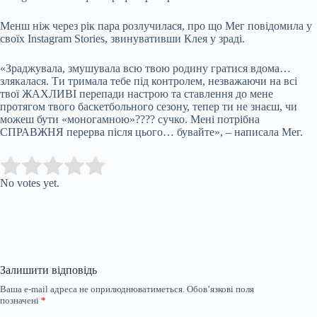
Менш ніж через рік пара розлучилася, про що Мег повідомила у
своїх Instagram Stories, звинувативши Клея у зраді.
«Зраджувала, змушувала всю твою родину гратися вдома…
злякалася. Ти тримала тебе під контролем, незважаючи на всі
твої ЖАХЛИВІ перепади настрою та ставлення до мене
протягом твого баскетбольного сезону, тепер ти не знаєш, чи
можеш бути «моногамною»???? сучко. Мені потрібна
СПРАВЖНЯ перерва після цього… бувайте», – написала Мег.
Submit Rating
Rate this item:
No votes yet.
Залишити відповідь
Ваша e-mail адреса не оприлюднюватиметься.
Обов’язкові поля
позначені
*