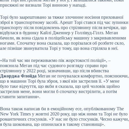
присяжні не визнали Торі винною у нападі.
Торі було заарештовано за тяжке злочинне носіння прихованої
зброї в транспортному засобі. Арешт Торі стався під час зупинки
транспорту після повідомлень про стрілянину після вечірки, що
відбулася в будинку Кайлі Дженнер у Голлівуд-Гіллз. Меган
бачили, як вона сідала в поліцейську машину з закривавленими
ногами. Спочатку вона сказала, що порізалася об розбите скло,
але пізніше звинуватила Торі у тому, що вона стріляла в неї.
«На той час ми переживаємо пік жорстокості поліції», –
пояснила Меган під час судового розгляду справи про
стрілянину у 2022 році, зазначивши, що після вбивства
Джорджа Флойда
Меган не почувалася комфортно, пояснюючи,
що в машини Торі була зброя, з якої він застрелив її. «У мене
було таке відчуття, що якби я сказала, що цей чоловік щойно
застрелив мене, вони могли б спочатку вистрілити, а потім
ставити запитання».
Вона також написав би в емоційному есе, опублікованому The
New York Times у жовтні 2020 року, що між ними та Торі не було
романтичних стосунків. «У нас не було стосунків. Чесно кажучи,
я була шокована, що опинилася в такому становищі».