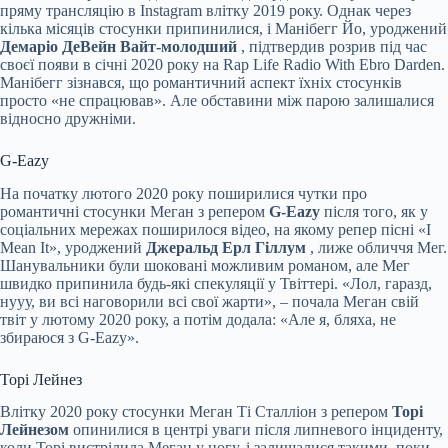
пряму трансляцію в Instagram влітку 2019 року. Однак через
кілька місяців стосунки припинилися, і Манібегг Йо, уроджений
Демаріо ДеВейн Вайт-молодший
, підтвердив розрив під час
своєї появи в січні 2020 року на Rap Life Radio With Ebro Darden.
Манібегг зізнався, що романтичний аспект їхніх стосунків
просто «не спрацював». Але обставини між парою залишалися
відносно дружніми.
G-Eazy
На початку лютого 2020 року поширилися чутки про
романтичні стосунки Меган з репером
G-Eazy
після того, як у
соціальних мережах поширилося відео, на якому репер пісні «I
Mean It», уроджений
Джеральд Ерл Гіллум
, лиже обличчя Мег.
Шанувальники були шоковані можливим романом, але Мег
швидко припинила будь-які спекуляції у Твіттері. «Лол, гаразд,
нууу, ви всі наговорили всі свої жарти», – почала Меган свій
твіт у лютому 2020 року, а потім додала: «Але я, бляха, не
збираюся з G-Eazy».
Торі Лейнез
Влітку 2020 року стосунки Меган Ті Сталліон з репером
Торі
Лейнезом
опинилися в центрі уваги після липневого інциденту,
коли Торі вистрілила Меган у ногу, і залишалися такими, поки