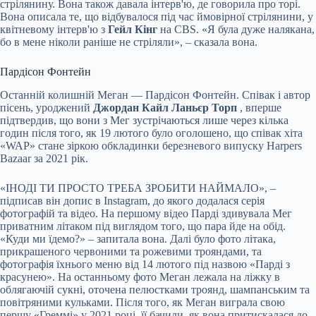
стрілянину. Вона також давала інтерв'ю, де говорила про торі.
Вона описала те, що відбувалося під час ймовірної стрілянини, у
квітневому інтерв'ю з
Гейл Кінг
на CBS. «Я була дуже налякана,
бо в мене ніколи раніше не стріляли», – сказала вона.
Пардісон Фонтейн
Останній колишній Меган — Пардісон Фонтейн. Співак і автор
пісень, уроджений
Джордан Кайл Ланьєр Торп
, вперше
підтвердив, що вони з Мег зустрічаються лише через кілька
годин після того, як 19 лютого було оголошено, що співак хіта
«WAP» стане зіркою обкладинки березневого випуску Harpers
Bazaar за 2021 рік.
«ІНОДІ ТИ ПРОСТО ТРЕБА ЗРОБИТИ НАЙМАЛО», –
підписав він допис в Instagram, до якого додалася серія
фотографій та відео. На першому відео Парді здивувала Мег
приватним літаком під виглядом того, що пара йде на обід.
«Куди ми їдемо?» – запитала вона. Далі було фото літака,
прикрашеного червоними та рожевими трояндами, та
фотографія їхнього меню від 14 лютого під назвою «Парді з
красунею». На останньому фото Меган лежала на ліжку в
облягаючій сукні, оточена пелюстками троянд, шампанським та
повітряними кульками. Після того, як Меган виграла свою
першу «Греммі» у 2021 році, її бачили, як вона притискалася до