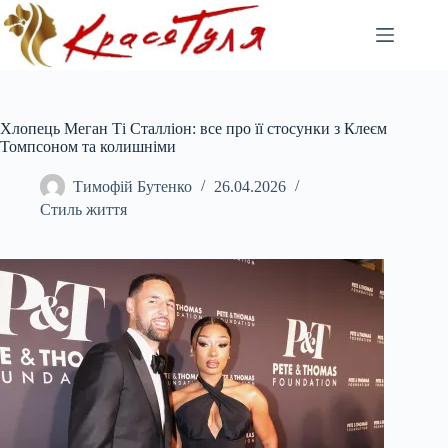
Перейти
до
вмісту
Хлопець Меган Ті Сталліон: все про її стосунки з Клеєм
Томпсоном та колишніми
Тимофій Бутенко
26.04.2026
Стиль життя