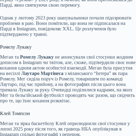
Парді, явно святкуючи свою перемогу.
Однак у лютому 2023 року шанувальники почали підозрювати
проблеми в раю. Вони помітили, що вона не підписалася на
Парді в Instagram, повідомляє XXL. Це розлучення було
підтверджено у травні.
Ромелу Лукаку
Меган та
Ромелу Лукаку
не анонсували свої стосунки жодним
дописом в Instagram чи твітом, але, схоже, підтвердили своє нове
кохання одним актом особистої взаємодії. Меган була присутня
на весіллі
Лаутаро Мартінеса
з міланського “Інтера” як пара
Ромелу. Мег сиділа поруч із Ромелу, товаришем по команді
Лаутаро, під час прийому, а на фотографіях після цього вона
тримала Лукаку за руку. Очевидці поділилися кадрами, на яких
Мег та бельгійський футболіст проводять час разом, що свідчить
про те, що їхнє кохання розквітає.
Клей Томпсон
Меган та зірка баскетболу Клей оприлюднили свої стосунки у
липні 2025 року після того, як гравець НБА опублікував в
Instagram спільні фотографії з репером.