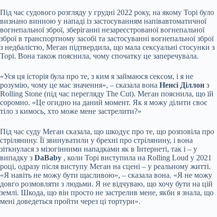
Під час судового розгляду у грудні 2022 року, на якому Торі було
визнано винною у нападі із застосуванням напівавтоматичної
вогнепальної зброї, зберіганні незареєстрованої вогнепальної
зброї в транспортному засобі та застосуванні вогнепальної зброї
з недбалістю, Меган підтвердила, що мала сексуальні стосунки з
Торі. Вона також пояснила, чому спочатку це заперечувала.
«Уся ця історія була про те, з ким я займаюся сексом, і я не
розумію, чому це має значення», – сказала вона
Ненсі Діллон
з
Rolling Stone (під час перегляду The Cut). Меган пояснила, що їй
соромно. «Це огидно на даний момент. Як я можу ділити своє
тіло з кимось, хто може мене застрелити?»
Під час суду Меган сказала, що шкодує про те, що розповіла про
стрілянину. Її звинуватили у брехні про стрілянину, і вона
зіткнулася з мізогінними нападками як в Інтернеті, так і – у
випадку з
DaBaby
, коли Торі виступила на Rolling Loud у 2021
році, одразу після виступу Меган на сцені – у реальному житті.
«Я навіть не можу бути щасливою», – сказала вона. «Я не можу
довго розмовляти з людьми. Я не відчуваю, що хочу бути на цій
землі. Шкода, що він просто не застрелив мене, якби я знала, що
мені доведеться пройти через ці тортури».