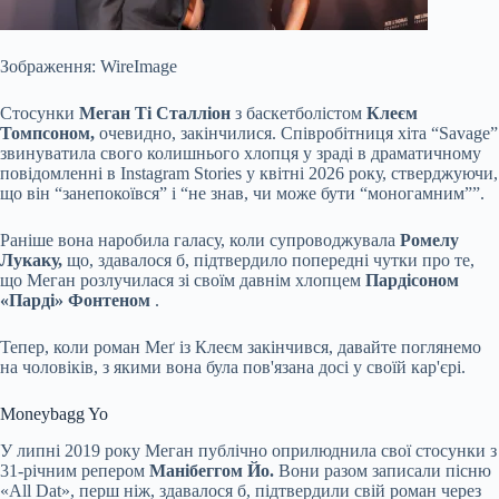
Зображення: WireImage
Стосунки
Меган Ті Сталліон
з баскетболістом
Клеєм
Томпсоном,
очевидно, закінчилися. Співробітниця хіта “Savage”
звинуватила свого колишнього хлопця у зраді в драматичному
повідомленні в Instagram Stories у квітні 2026 року, стверджуючи,
що він “занепокоївся” і “не знав, чи може бути “моногамним””.
Раніше вона наробила галасу, коли супроводжувала
Ромелу
Лукаку,
що, здавалося б, підтвердило попередні чутки про те,
що Меган розлучилася зі своїм давнім хлопцем
Пардісоном
«Парді» Фонтеном
.
Тепер, коли роман Меґ із Клеєм закінчився, давайте поглянемо
на чоловіків, з якими вона була пов'язана досі у своїй кар'єрі.
Moneybagg Yo
У липні 2019 року Меган публічно оприлюднила свої стосунки з
31-річним репером
Манібеггом Йо.
Вони разом записали пісню
«All Dat», перш ніж, здавалося б, підтвердили свій роман через