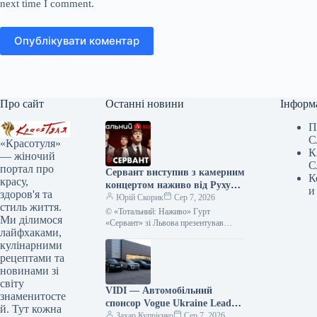
next time I comment.
Опублікувати коментар
Про сайт
Останні новини
Інформ
П
С
«Красотуля»
К
— жіночий
С
портал про
Сервант виступив з камерним
К
красу,
концертом наживо від Руху
и
здоров'я та
опору ССО – фото, відео
Юрій Скорик
Сер 7, 2026
стиль життя.
© «Тотальний: Наживо» Гурт
Ми ділимося
«Сервант» зі Львова презентував
лайфхаками,
акустичний виступ у рамках серії
кулінарними
«Тотальний: Наживо». Запис був
створений на підтримку…
рецептами та
новинами зі
світу
VIDI — Автомобільний
знаменитосте
спонсор Vogue Ukraine Leaders
й. Тут кожна
Gala: Які автівки будуть
Захар Купрієнко
Сер 7, 2026