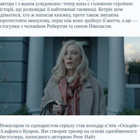
автора і з жахом усвідомлює: тепер вона є головною героїнею
історії, що розповідає її найтемніші таємниці. Кетрін хоче
дізнатися, хто ж написав книжку, проте також змушена
протистояти минулому, перш ніж воно зруйнує її життя, а ще —
стосунки з чоловіком Робертом та сином Ніколасом.
Режисером та сценаристом серіалу став володар п’яти «Оскарів»
Альфонсо Куарон. Він створив трилер на основі однойменного
бестселера, написаного авторкою Рене Найт.