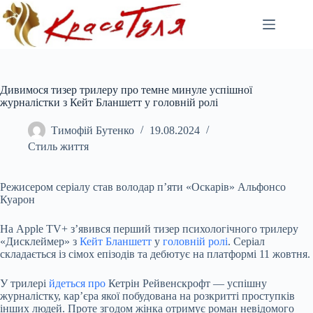
Перейти
до
вмісту
Дивимося тизер трилеру про темне минуле успішної
журналістки з Кейт Бланшетт у головній ролі
Тимофій Бутенко
19.08.2024
Стиль життя
Режисером серіалу став володар п’яти «Оскарів» Альфонсо
Куарон
На Apple TV+ з’явився перший тизер психологічного трилеру
«Дисклеймер» з
Кейт Бланшетт
у
головній ролі
. Серіал
складається із сімох епізодів та дебютує на платформі 11 жовтня.
У трилері
йдеться про
Кетрін Рейвенскрофт — успішну
журналістку, кар’єра якої побудована на розкритті проступків
інших людей. Проте згодом жінка отримує роман невідомого