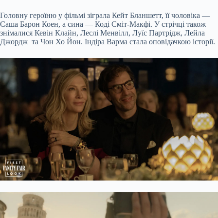
Головну героїню у фільмі зіграла Кейт Бланшетт, її чоловіка —
Саша Барон Коен, а сина — Коді Сміт-Макфі. У стрічці також
знімалися Кевін Клайн, Леслі Менвілл, Луїс Партрідж, Лейла
Джордж та Чон Хо Йон. Індіра Варма стала оповідачкою історії.