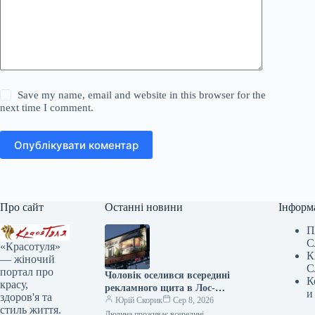
Save my name, email and website in this browser for the
next time I comment.
Опублікувати коментар
Про сайт
Останні новини
Інформ
П
С
«Красотуля»
К
— жіночий
С
портал про
Чоловік оселився всередині
К
красу,
рекламного щита в Лос-
и
здоров'я та
Анджелесі — Netflix рекламує
Юрій Скорик
Сер 8, 2026
стиль життя.
фільм “Останній дім” —
Людина проживає всередині