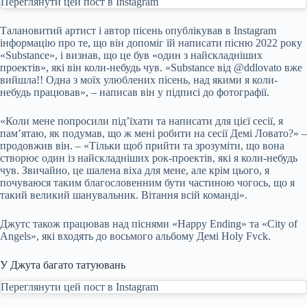
Переглянути цей пост в Instagram
Талановитий артист і автор пісень опублікував в Instagram
інформацію про те, що він допоміг їй написати пісню 2022 року
«Substance», і визнав, що це був «один з найскладніших
проектів», які він коли-небудь чув. «Substance від @ddlovato вже
вийшла!! Одна з моїх улюблених пісень, над якими я коли-
небудь працював», – написав він у підписі до фотографії.
«Коли мене попросили під’їхати та написати для цієї сесії, я
пам’ятаю, як подумав, що ж мені робити на сесії Демі Ловато?» –
продовжив він. – «Тільки щоб прийти та зрозуміти, що вона
створює один із найскладніших рок-проектів, які я коли-небудь
чув. Звичайно, це шалена віха для мене, але крім цього, я
почуваюся таким благословенним бути частиною чогось, що я
такий великий шанувальник. Вітання всій команді».
Джутс також працював над піснями «Happy Ending» та «City of
Angels», які входять до восьмого альбому Демі Holy Fvck.
У Джута багато татуювань
Переглянути цей пост в Instagram