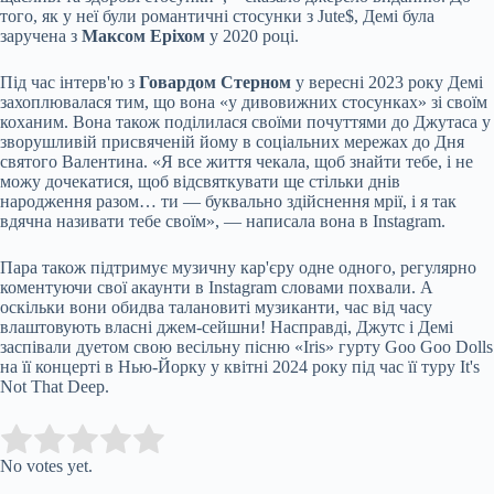
того, як у неї були романтичні стосунки з Jute$, Демі була
заручена з
Максом Еріхом
у 2020 році.
Під час інтерв'ю з
Говардом Стерном
у вересні 2023 року Демі
захоплювалася тим, що вона «у дивовижних стосунках» зі своїм
коханим. Вона також поділилася своїми почуттями до Джутаса у
зворушливій присвяченій йому в соціальних мережах до Дня
святого Валентина. «Я все життя чекала, щоб знайти тебе, і не
можу дочекатися, щоб відсвяткувати ще стільки днів
народження разом… ти — буквально здійснення мрії, і я так
вдячна називати тебе своїм», — написала вона в Instagram.
Пара також підтримує музичну кар'єру одне одного, регулярно
коментуючи свої акаунти в Instagram словами похвали. А
оскільки вони обидва талановиті музиканти, час від часу
влаштовують власні джем-сейшни! Насправді, Джутс і Демі
заспівали дуетом свою весільну пісню «Iris» гурту Goo Goo Dolls
на її концерті в Нью-Йорку у квітні 2024 року під час її туру It's
Not That Deep.
Submit Rating
Rate this item:
No votes yet.