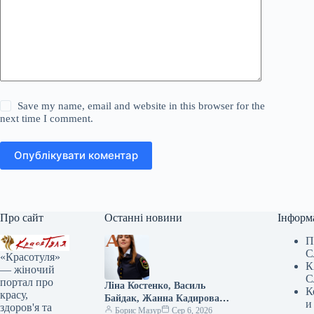
Save my name, email and website in this browser for the
next time I comment.
Опублікувати коментар
Про сайт
Останні новини
Інформ
П
С
«Красотуля»
К
— жіночий
С
портал про
Ліна Костенко, Василь
К
красу,
Байдак, Жанна Кадирова
и
здоров'я та
долучилися до масштабного
Борис Мазур
Сер 6, 2026