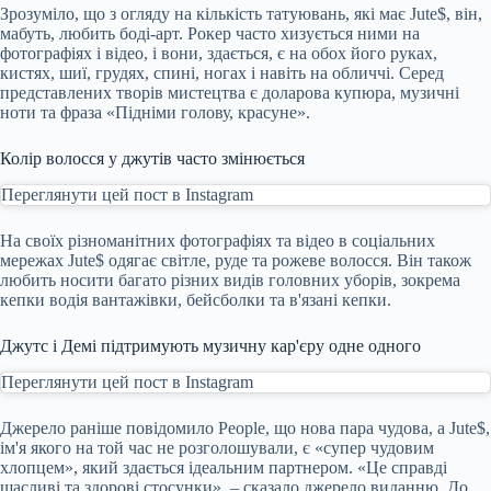
Зрозуміло, що з огляду на кількість татуювань, які має Jute$, він,
мабуть, любить боді-арт. Рокер часто хизується ними на
фотографіях і відео, і вони, здається, є на обох його руках,
кистях, шиї, грудях, спині, ногах і навіть на обличчі. Серед
представлених творів мистецтва є доларова купюра, музичні
ноти та фраза «Підніми голову, красуне».
Колір волосся у джутів часто змінюється
Переглянути цей пост в Instagram
На своїх різноманітних фотографіях та відео в соціальних
мережах Jute$ одягає світле, руде та рожеве волосся. Він також
любить носити багато різних видів головних уборів, зокрема
кепки водія вантажівки, бейсболки та в'язані кепки.
Джутс і Демі підтримують музичну кар'єру одне одного
Переглянути цей пост в Instagram
Джерело раніше повідомило People, що нова пара чудова, а Jute$,
ім'я якого на той час не розголошували, є «супер чудовим
хлопцем», який здається ідеальним партнером. «Це справді
щасливі та здорові стосунки», – сказало джерело виданню. До