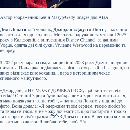
Автор зображення: Кевін Мазур/Getty Images для ABA
Демі Ловато
та її чоловік,
Джордан «Джутс» Лютс
, – кохання
всього життя одне одного. Молодята одружилися у травні 2025
року в Каліфорнії, а випускниця Disney Channel, за даними
Vogue, одягла дві білі сукні Vivienne Westwood на церемонію та
вечірку.
З 2022 року пара разом, а наприкінці 2023 року Джутс порушив
питання. Поп-зірка поділилася серією фотографій в Instagram, на
яких відзначає їхнє кохання, і пара з нетерпінням чекає
спільного
майбутнього.
«Джордане, я НЕ МОЖУ ДОЧЕКАТИСЯ, щоб вийти за тебе
заміж!! Останні 3 роки були найкращими 3 роками мого життя, і
я маю подякувати за це тобі», – написала Ловато у підписі до
фото. Вона додала: «Я одержима твоїм серцем, твоєю любов’ю
та твоїм світлом. Я не можу дочекатися, щоб постаріти з тобою
та створити сім’ю разом 🥹🥹 З Днем святого Валентина кохання
всього мого життя. Я люблю тебе, люба!!!»