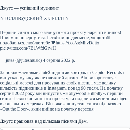
Джутс — успішний музикант
⭐️ ГОЛЛІВУДСЬКИЙ ХІЛБІЛЛІ ⭐️
Перший сингл з мого майбутнього проєкту нарешті вийшов!
Приємно повернутися. Ретвітни це для мене, якщо тобі
подобається, люблю тебе 🖤https://t.co/zgMhvDqttx
pic.twitter.com/7B1WfdGrwH
— jutes (@jutesmusic) 4 серпня 2022 р.
За повідомленнями, Jute$ підписав контракт з Capitol Records і
випускає музику як незалежний артист. Він використовує
соціальні мережі для просування своїх пісень і має велику
кількість підписників в Instagram, понад 90 тисяч. На початку
серпня 2022 року він випустив «Hollywood Hillbilly», перший
сингл зі свого останнього проєкту, та поділився музичним відео
в соціальних мережах. Він також випустив сингл під назвою
«Out the Door», який вийде на початку вересня.
Джутс працював над кількома піснями Демі