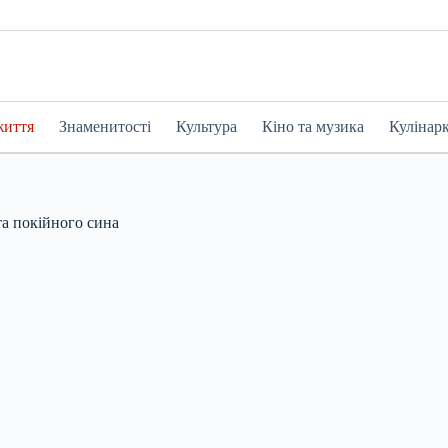
життя
Знаменитості
Культура
Кіно та музика
Кулінар
та покійного сина