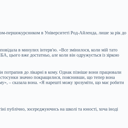
том-першокурсником в Університеті Род-Айленда, лише за рік до
зповідала в минулих інтерв'ю. «Все змінилося, коли мій тато
БА, цього вже достатньо, але коли він одружується із зіркою
ін потрапив до лікарні в кому. Однак пізніше вони працювали
і стосунки значно покращилися, пояснивши, що тепер вона
му», – сказала вона. «Я нарешті можу зрозуміти, що має робити
і публічно, зосереджуючись на школі та юності, хоча іноді