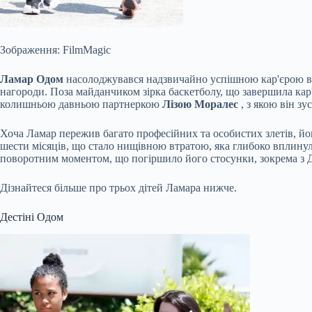
Зображення: FilmMagic
Ламар Одом
насолоджувався надзвичайно успішною кар'єрою в 
нагороди. Поза майданчиком зірка баскетболу, що завершила кар
колишньою давньою партнеркою
Лізою Моралес
, з якою він зу
Хоча Ламар пережив багато професійних та особистих злетів, й
шести місяців, що стало нищівною втратою, яка глибоко вплину
поворотним моментом, що погіршило його стосунки, зокрема з 
Дізнайтеся більше про трьох дітей Ламара нижче.
Дестіні Одом