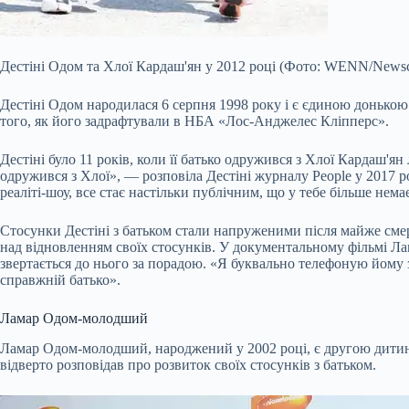
Дестіні Одом та Хлої Кардаш'ян у 2012 році (Фото: WENN/News
Дестіні Одом народилася 6 серпня 1998 року і є єдиною донько
того, як його задрафтували в НБА «Лос-Анджелес Кліпперс».
Дестіні було 11 років, коли її батько одружився з Хлої Кардаш'я
одружився з Хлої», — розповіла Дестіні журналу People у 2017 ро
реаліті-шоу, все стає настільки публічним, що у тебе більше нем
Стосунки Дестіні з батьком стали напруженими після майже смерт
над відновленням своїх стосунків. У документальному фільмі Л
звертається до нього за порадою. «Я буквально телефоную йому 
справжній батько».
Ламар Одом-молодший
Ламар Одом-молодший, народжений у 2002 році, є другою дитиною
відверто розповідав про розвиток своїх стосунків з батьком.