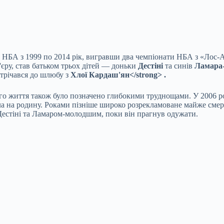
НБА з 1999 по 2014 рік, вигравши два чемпіонати НБА з «Лос-А
'єру, став батьком трьох дітей — доньки
Дестіні
та синів
Ламара
стрічався до шлюбу з
Хлої Кардаш'ян<
/strong> .
ого життя також було позначено глибокими труднощами. У 2006 
ла на родину. Роками пізніше широко розрекламоване майже смер
Дестіні та Ламаром-молодшим, поки він прагнув одужати.