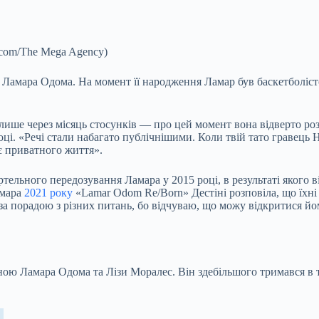
com/The Mega Agency)
ю Ламара Одома. На момент її народження Ламар був баскетболіс
н лише через місяць стосунків — про цей момент вона відверто ро
ці. «Речі стали набагато публічнішими. Коли твій тато гравець Н
ає приватного життя».
ельного передозування Ламара у 2015 році, в результаті якого в
амара
2021 року
«Lamar Odom Re/Born» Дестіні розповіла, що їхн
за порадою з різних питань, бо відчуваю, що можу відкритися йо
 Ламара Одома та Лізи Моралес. Він здебільшого тримався в тін