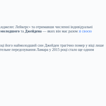
нджелес Лейкерс» та отримавши численні індивідуальні
-молодшого
та
Джейдена
— яких він має разом
зі своєю
році його наймолодший син Джейден трагічно помер у віці лише
тельне передозування Ламара у 2015 році стало ще одним