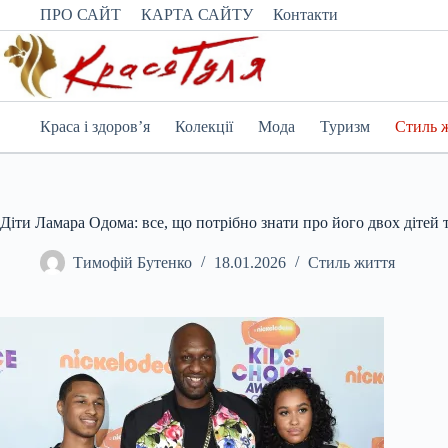
Перейти
ПРО САЙТ
КАРТА САЙТУ
Контакти
до
вмісту
Краса і здоров’я
Колекції
Мода
Туризм
Стиль 
Діти Ламара Одома: все, що потрібно знати про його двох дітей 
Тимофій Бутенко
18.01.2026
Стиль життя