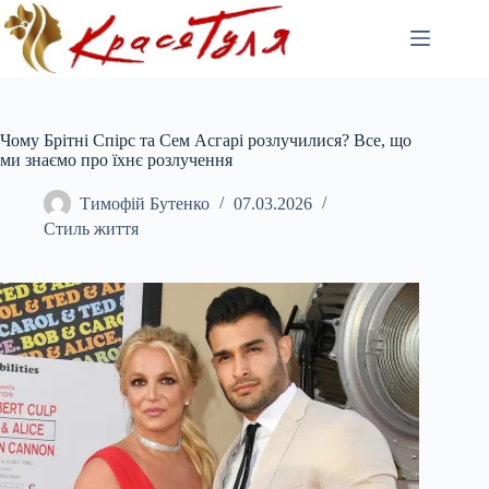
Перейти
до
вмісту
Чому Брітні Спірс та Сем Асгарі розлучилися? Все, що
ми знаємо про їхнє розлучення
Тимофій Бутенко
07.03.2026
Стиль життя