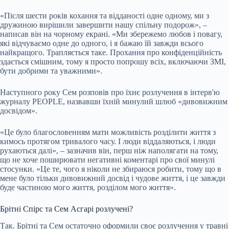
«Після шести років кохання та відданості одне одному, ми з
дружиною вирішили завершити нашу спільну подорож», –
написав він на чорному екрані. «Ми збережемо любов і повагу,
які відчуваємо одне до одного, і я бажаю їй завжди всього
найкращого. Трапляється таке. Прохання про конфіденційність
здається смішним, тому я просто попрошу всіх, включаючи ЗМІ,
бути добрими та уважними».
Наступного року Сем розповів про їхнє розлучення в інтерв'ю
журналу PEOPLE, назвавши їхній минулий шлюб «дивовижним
досвідом».
«Це було благословенням мати можливість розділити життя з
кимось протягом тривалого часу. І люди віддаляються, і люди
рухаються далі», – зазначив він, перш ніж наполягати на тому,
що не хоче поширювати негативні коментарі про свої минулі
стосунки. «Це те, чого я ніколи не збираюся робити, тому що в
мене було тільки дивовижний досвід і чудове життя, і це завжди
буде частиною мого життя, розділом мого життя».
Брітні Спірс та Сем Асгарі розлучені?
Так. Брітні та Сем остаточно оформили своє розлучення у травні