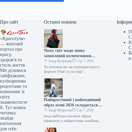
Про сайт
Останні новини
Інформ
П
С
«Красотуля»
К
— жіночий
С
портал про
Чому світ моди знову
К
красу,
захоплений величезними
и
здоров'я та
сумками: від шоперів до
Захар Купрієнко
Сер 7, 2026
стиль життя.
замшевих та мішкуватих
Чи помічали ви, що популярні відео у
Ми ділимося
форматі What’s in my bag?
лайфхаками,
демонструють людей, які дістають зі
кулінарними
своїх сумок усе…
рецептами та
новинами зі
світу
Найпростіший і наймодніший
знаменитосте
образ осені 2026 складається
й. Тут кожна
всього з трьох елементів.
Захар Купрієнко
Сер 7, 2026
читачка
Іноді найбільш елегантні образи
знайде
виникають із найпростіших комбінацій.
натхнення
Біла сорочка, штани-кльош та взуття
для себе.
на підборах – це одна з тих…