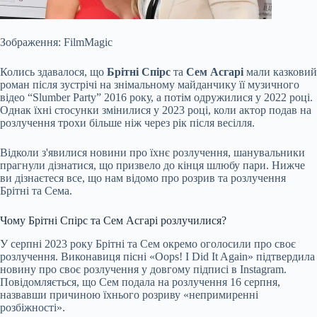
Зображення: FilmMagic
Колись здавалося, що
Брітні Спірс
та
Сем Асгарі
мали казковий
роман після зустрічі на знімальному майданчику її музичного
відео “Slumber Party” 2016 року, а потім одружилися у 2022 році.
Однак їхні стосунки змінилися у 2023 році, коли актор подав на
розлучення трохи більше ніж через рік після весілля.
Відколи з'явилися новини про їхнє розлучення, шанувальники
прагнули дізнатися, що призвело до кінця шлюбу пари. Нижче
ви дізнаєтеся все, що нам відомо про розрив та
розлучення
Брітні та Сема.
Чому Брітні Спірс та Сем Асгарі розлучилися?
У серпні 2023 року Брітні та Сем окремо оголосили про своє
розлучення. Виконавиця пісні «Oops! I Did It Again» підтвердила
новину про своє розлучення у довгому підписі в Instagram.
Повідомляється, що Сем подала на розлучення 16 серпня,
назвавши причиною їхнього розриву «непримиренні
розбіжності».