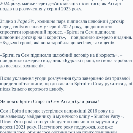
2024 року, майже через дев'ять місяців після того, як Асгарі
подав на розлучення у серпні 2023 року.
Згідно з
Page Six
, колишня пара підписала шлюбний договір
перед своїм весіллям у червні 2022 року, що допомогло
спростити юридичний процес. «Брітні та Сем підписали
шлюбний договір на її користь», – повідомило джерело видання.
«Будь-які гроші, які вона заробила до весілля, захищені».
«Брітні та Сем підписали шлюбний договір на її користь», –
повідомило джерело видання. «Будь-які гроші, які вона заробила
до весілля, захищені».
Після укладення угоди розлучення було завершено без тривалої
юридичної тяганини, що дозволило Брітні та Сему рухатися далі
після їхнього короткого шлюбу.
Як довго Брітні Спірс та Сем Асгарі були разом?
Сем і Брітні вперше зустрілися наприкінці 2016 року на
знімальному майданчику її музичного кліпу «Slumber Party».
Після п'яти років стосунків дует оголосив про заручини у
вересні 2021 року. Наступного року подружжя, яке вже
розлучилося, обмінялося обітницями на приголомшливій