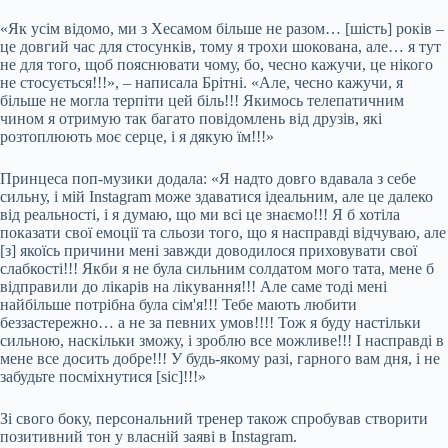
«Як усім відомо, ми з Хесамом більше не разом… [шість] років –
це довгий час для стосунків, тому я трохи шокована, але… я тут
не для того, щоб пояснювати чому, бо, чесно кажучи, це нікого
не стосується!!!», – написала Брітні. «Але, чесно кажучи, я
більше не могла терпіти цей біль!!! Якимось телепатичним
чином я отримую так багато повідомлень від друзів, які
розтоплюють моє серце, і я дякую їм!!!»
Принцеса поп-музики додала: «Я надто довго вдавала з себе
сильну, і мій Instagram може здаватися ідеальним, але це далеко
від реальності, і я думаю, що ми всі це знаємо!!! Я б хотіла
показати свої емоції та сльози того, що я насправді відчуваю, але
[з] якоїсь причини мені завжди доводилося приховувати свої
слабкості!!! Якби я не була сильним солдатом мого тата, мене б
відправили до лікарів на лікування!!! Але саме тоді мені
найбільше потрібна була сім'я!!! Тебе мають любити
беззастережно… а не за певних умов!!!! Тож я буду настільки
сильною, наскільки зможу, і зроблю все можливе!!! І насправді в
мене все досить добре!!! У будь-якому разі, гарного вам дня, і не
забудьте посміхнутися [sic]!!!»
Зі свого боку, персональний тренер також спробував створити
позитивний тон у власній заяві в Instagram.