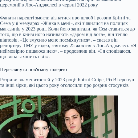
церемонії в Лос-Анджелесі в червні 2022 року.
Фанати нарешті змогли дізнатися про шлюб і розрив Брітні та
Сема у її мемуарах «Жінка в мені», які з’явилися на полицях
магазинів у 2023 році. Коли його запитали, як Сем ставиться до
того, що в книзі його називають «даром від Бога», він тепло
відповів. «Це змусило мене посміхнутися», – сказав він
репортеру TMZ у відео, знятому 25 жовтня в Лос-Анджелесі. «Я
неймовірно пишаюся нею», – продовжив він. «І я сподіваюся,
що вона захопить світ».
Переглянути пов'язану галерею
Розриви знаменитостей у 2023 році: Брітні Спірс, Різ Візерспун
та інші зірки, які цього року оголосили про розрив стосунків