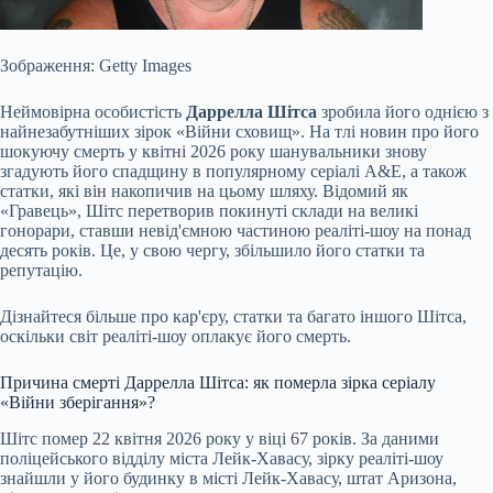
Зображення: Getty Images
Неймовірна особистість
Даррелла Шітса
зробила його однією з
найнезабутніших зірок «Війни сховищ». На тлі новин про його
шокуючу смерть у квітні 2026 року шанувальники знову
згадують його спадщину в популярному серіалі A&E, а також
статки, які він накопичив на цьому шляху. Відомий як
«Гравець», Шітс перетворив покинуті склади на великі
гонорари, ставши невід'ємною частиною реаліті-шоу на понад
десять років. Це, у свою чергу, збільшило його статки та
репутацію.
Дізнайтеся більше про кар'єру, статки та багато іншого Шітса,
оскільки світ реаліті-шоу оплакує його смерть.
Причина смерті Даррелла Шітса: як померла зірка серіалу
«Війни зберігання»?
Шітс помер 22 квітня 2026 року у віці 67 років. За даними
поліцейського відділу міста Лейк-Хавасу, зірку реаліті-шоу
знайшли у його будинку в місті Лейк-Хавасу, штат Аризона,