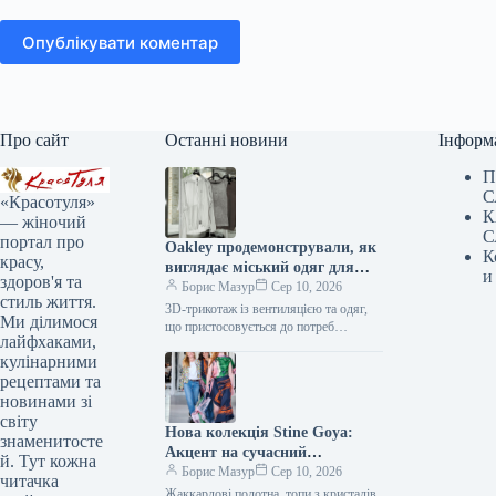
Опублікувати коментар
Про сайт
Останні новини
Інформ
П
С
«Красотуля»
К
— жіночий
С
портал про
Oakley продемонстрували, як
К
красу,
виглядає міський одяг для
и
здоров'я та
змінної погоди
Борис Мазур
Сер 10, 2026
стиль життя.
3D-трикотаж із вентиляцією та одяг,
Ми ділимося
що пристосовується до потреб
лайфхаками,
Виробник Oakley славиться своїм
кулінарними
інноваційним підходом до створення
одягу для активного…
рецептами та
новинами зі
світу
Нова колекція Stine Goya:
знаменитосте
Акцент на сучасний
й. Тут кожна
максималізм
Борис Мазур
Сер 10, 2026
читачка
Жаккардові полотна, топи з кристалів