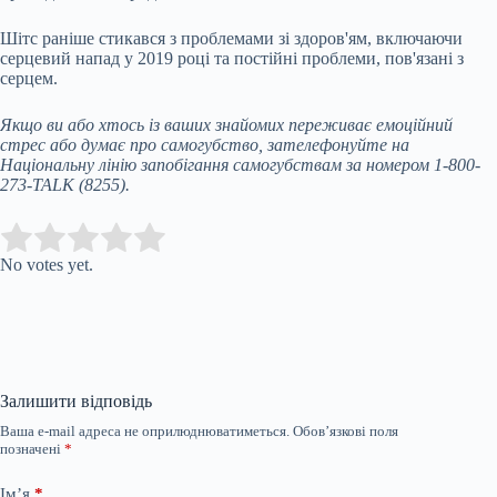
Шітс раніше стикався з проблемами зі здоров'ям, включаючи
серцевий напад у 2019 році та постійні проблеми, пов'язані з
серцем.
Якщо ви або хтось із ваших знайомих переживає емоційний
стрес або думає про самогубство, зателефонуйте на
Національну лінію запобігання самогубствам
за номером 1-800-
273-TALK (8255).
Submit Rating
Rate this item:
No votes yet.
Залишити відповідь
Ваша e-mail адреса не оприлюднюватиметься.
Обов’язкові поля
позначені
*
Ім’я
*