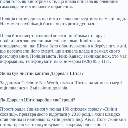
після того, як він отримав те, що влада описала як очевидне
самозавдане вогнепальне поранення.
Поліція підтвердила, що його оголосили мертвим на місці події.
На момент публікації його смерть розслідується.
Після його смерті колишні колеги по зйомках та друзі
поділилися зворушливими співчуттями. Інші також
стверджували, що Шітса було обвинувачено в кібербулінгу в дні,
що передували його смерті, що визнала влада в рамках свого
розслідування. Поліція міста Лейк-Хавасу закликає всіх, хто має
інформацію, телефонувати їм за номером (928) 855-1171.
Яким був чистий капітал Даррелла Шітса?
За даними Celebrity Net Worth, статки Шитса на момент смерті
оцінювалися в 2 мільйони доларів.
Як Даррелл Шитс заробив свої гроші?
Простирадла з'явилися у понад 160 епізодах серіалу «Війни
сховищ», прем'єра якого відбулася у 2010 році, і який швидко
став одним із найбільших хітів реаліті-шоу A&E. Його сміливий
стиль торгів часто окуповувався, зокрема, одна з його