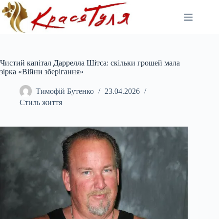
Перейти
до
вмісту
Чистий капітал Даррелла Шітса: скільки грошей мала
зірка «Війни зберігання»
Тимофій Бутенко
23.04.2026
Стиль життя