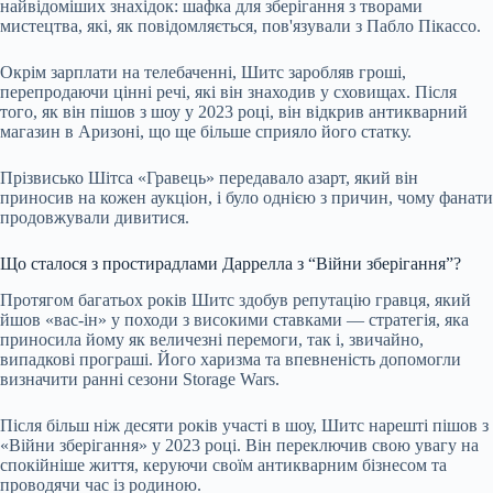
найвідоміших знахідок: шафка для зберігання з творами
мистецтва, які, як повідомляється, пов'язували з Пабло Пікассо.
Окрім зарплати на телебаченні, Шитс заробляв гроші,
перепродаючи цінні речі, які він знаходив у сховищах. Після
того, як він пішов з шоу у 2023 році, він відкрив антикварний
магазин в Аризоні, що ще більше сприяло його статку.
Прізвисько Шітса «Гравець» передавало азарт, який він
приносив на кожен аукціон, і було однією з причин, чому фанати
продовжували дивитися.
Що сталося з простирадлами Даррелла з “Війни зберігання”?
Протягом багатьох років Шитс здобув репутацію гравця, який
йшов «вас-ін» у походи з високими ставками — стратегія, яка
приносила йому як величезні перемоги, так і, звичайно,
випадкові програші. Його харизма та впевненість допомогли
визначити ранні сезони Storage Wars.
Після більш ніж десяти років участі в шоу, Шитс нарешті пішов з
«Війни зберігання» у 2023 році. Він переключив свою увагу на
спокійніше життя, керуючи своїм антикварним бізнесом та
проводячи час із родиною.