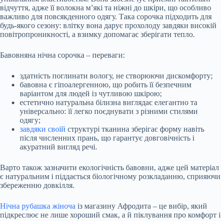
відчуття, адже її волокна м’які та ніжні до шкіри, що особливо
важливо для повсякденного одягу. Така сорочка підходить для
будь-якого сезону: влітку вона дарує прохолоду завдяки високій
повітропроникності, а взимку допомагає зберігати тепло.
Бавовняна нічна сорочка – переваги:
здатність поглинати вологу, не створюючи дискомфорту;
бавовна є гіпоалергенною, що робить її безпечним
варіантом для людей із чутливою шкірою;
естетично натуральна білизна виглядає елегантно та
універсально: її легко поєднувати з різними стилями
одягу;
завдяки своїй
структурі тканина зберігає форму навіть
після численних прань, що гарантує довговічність і
акуратний вигляд речі.
Варто також зазначити екологічність бавовни, адже цей матеріал
є натуральним і піддається біологічному розкладанню, сприяючи
збереженню довкілля.
Нічна рубашка жіноча
із магазину Афродита – це вибір, який
підкреслює не лише хороший смак, а й піклування про комфорт і