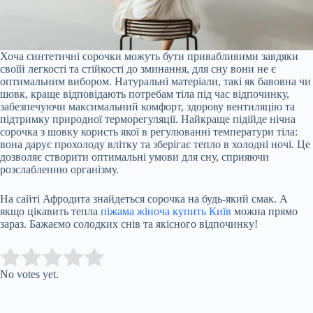
Хоча синтетичні сорочки можуть бути привабливими завдяки
своїй легкості та стійкості до зминання, для сну вони не є
оптимальним вибором. Натуральні матеріали, такі як бавовна чи
шовк, краще відповідають потребам тіла під час відпочинку,
забезпечуючи максимальний комфорт, здорову вентиляцію та
підтримку природної терморегуляції. Найкраще підійде нічна
сорочка з шовку користь якої в регулюванні температури тіла:
вона дарує прохолоду влітку та зберігає тепло в холодні ночі. Це
дозволяє створити оптимальні умови для сну, сприяючи
розслабленню організму.
На сайті Афродита знайдеться сорочка на будь-який смак. А
якщо цікавить тепла
піжама жіноча купить Київ
можна прямо
зараз. Бажаємо солодких снів та якісного відпочинку!
Submit Rating
Rate this item:
No votes yet.