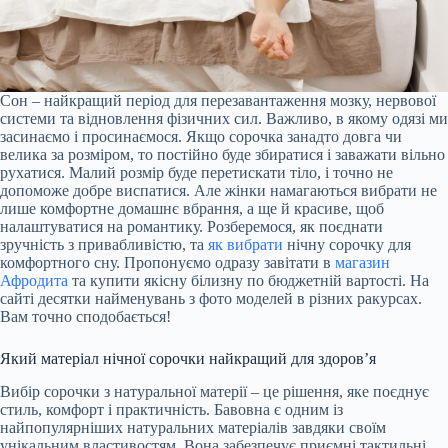
Сон – найкращий період для перезавантаження мозку, нервової
системи та відновлення фізичних сил. Важливо, в якому одязі ми
засинаємо і просинаємося. Якщо сорочка занадто довга чи
велика за розміром, то постійно буде збиратися і заважати вільно
рухатися. Малий розмір буде перетискати тіло, і точно не
допоможе добре виспатися. Але жінки намагаються вибрати не
лише комфортне домашнє вбрання, а ще й красиве, щоб
налаштуватися на романтику. Розберемося, як поєднати
зручність з привабливістю, та
як вибрати
нічну сорочку для
комфортного сну. Пропонуємо одразу завітати в
магазин
Афродита
та купити якісну білизну по бюджетній вартості. На
сайті десятки найменувань з фото моделей в різних ракурсах.
Вам точно сподобається!
Який матеріал нічної сорочки найкращий для здоров’я
Вибір сорочки з натуральної матерії – це рішення, яке поєднує
стиль, комфорт і практичність. Бавовна є одним із
найпопулярніших натуральних матеріалів завдяки своїм
унікальним властивостям. Вона забезпечує приємні тактильні