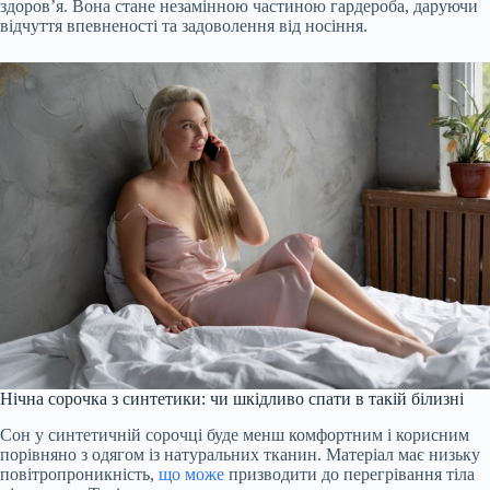
здоров’я. Вона стане незамінною частиною гардероба, даруючи
відчуття впевненості та задоволення від носіння.
Нічна сорочка з синтетики: чи шкідливо спати в такій білизні
Сон у синтетичній сорочці буде менш комфортним і корисним
порівняно з одягом із натуральних тканин. Матеріал має низьку
повітропроникність,
що може
призводити до перегрівання тіла