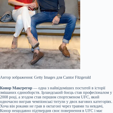
Автор зображення: Getty Images для Cantor Fitzgerald
Конор Макгрегор
— одна з найвідоміших постатей в історії
змішаних єдиноборств. Ірландський боєць став професіоналом у
2008 році, а згодом став першим спортсменом UFC, який
одночасно виграв чемпіонські титули у двох вагових категоріях.
Хоча він роками не грав в октагоні через травми та невдачі,
Конор нещодавно підтвердив своє повернення в UFC і має