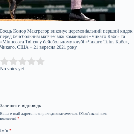
Боєць Конор Макгрегор виконує церемоніальний перший кидок
перед бейсбольним матчем між командами «Чикаго Кабс» та
«Міннесота Твінз» у бейсбольному клубі «Чикаго Твінз Кабс»,
Чикаго, США – 21 вересня 2021 року
Submit Rating
Rate this item:
No votes yet.
Залишити відповідь
Ваша e-mail адреса не оприлюднюватиметься.
Обов’язкові поля
позначені
*
Ім’я
*