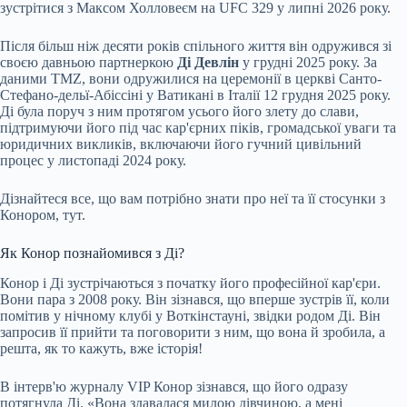
зустрітися з Максом Холловеєм на UFC 329 у липні 2026 року.
Після більш ніж
десяти років спільного життя він одружився зі
своєю давньою партнеркою
Ді Девлін
у грудні 2025 року. За
даними TMZ, вони одружилися на церемонії в церкві Санто-
Стефано-дельї-Абіссіні у Ватикані в Італії 12 грудня 2025 року.
Ді була поруч з ним протягом усього його злету до слави,
підтримуючи його під час кар'єрних піків, громадської уваги та
юридичних викликів, включаючи його гучний цивільний
процес у листопаді 2024 року.
Дізнайтеся все, що вам потрібно знати про неї та її стосунки з
Конором, тут.
Як Конор познайомився з Ді?
Конор і Ді зустрічаються з початку його професійної кар'єри.
Вони пара з 2008 року. Він зізнався, що вперше зустрів її, коли
помітив у нічному клубі у Воткінстауні, звідки родом Ді. Він
запросив її прийти та поговорити з ним, що вона й зробила, а
решта, як то кажуть, вже історія!
В інтерв'ю журналу VIP Конор зізнався, що його одразу
потягнула Ді. «Вона здавалася милою дівчиною, а мені