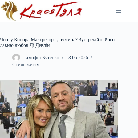
Перейти
до
вмісту
Чи є у Конора Макгрегора дружина? Зустрічайте його
давню любов Ді Девлін
Тимофій Бутенко
18.05.2026
Стиль життя