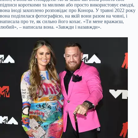
підписи короткими та милими або просто використовує емодзі,
вона іноді захоплено розповідає про Конора. У травні 2022 року
вона поділилася фотографією, на якій вони разом на човні, і
написала про те, як сильно його кохає. «Ти мене вражаєш,
любий», – написала вона. «Завжди і назавжди».