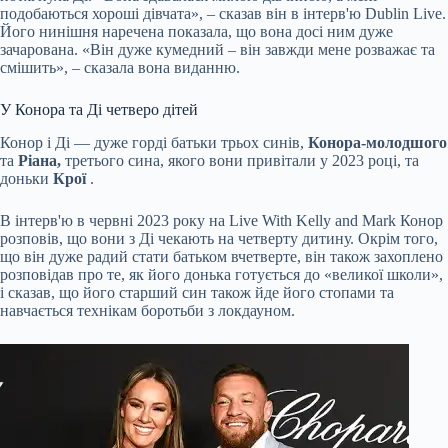
подобаються хороші дівчата», – сказав він в інтерв'ю Dublin Live.
Його нинішня наречена показала, що вона досі ним дуже
зачарована. «Він дуже кумедний – він завжди мене розважає та
смішить», – сказала вона виданню.
У Конора та Ді четверо дітей
Конор і Ді — дуже горді батьки трьох синів,
Конора-молодшого
та
Ріана,
третього сина, якого вони привітали у 2023 році, та
доньки
Крої
.
В інтерв'ю в червні 2023 року на Live With Kelly and Mark Конор
розповів, що вони з Ді чекають на четверту дитину. Окрім того,
що він дуже радий стати батьком вчетверте, він також захоплено
розповідав про те, як його донька готується до «великої школи»,
і сказав, що його старший син також йде його стопами та
навчається технікам боротьби з локдауном.