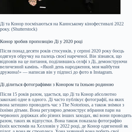
Ді та Конор посміхаються на Каннському кінофестивалі 2022
року. (Shutterstock)
Конор зробив пропозицію Ді у 2020 році
Після понад десяти років стосунків, у серпні 2020 року боєць
одягнув обручку на палець своєї нареченої. Він зізнався, що
відповів на це питання, поділившись селфі з Ді, демонструючи
величезний камінь. «Який день народження, моя майбутня
дружина!» — написав він у підписі до фото в Instagram.
Ді ділиться фотографіями з Конором та їхньою родиною
Після 15 років разом, здається, що Ді та Конор абсолютно
закохані одне в одного. Ді часто публікує фотографії, на яких
вона затишно проводить час з The Notorious, а також знімки з
їхніми дітьми. Вона регулярно демонструє вбрання пари на
червоних доріжках або різних інших заходах, які вони проводять
разом, таких як відпустки. Вона також показала фотографію
їхніх костюмів на Хелловін у 2022 році, де Конор одягнений як
пілот, а вона як стюардеса. Хоча зазвичай вона робить свої