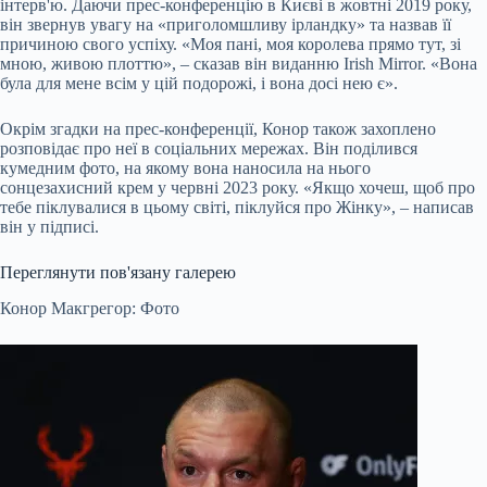
інтерв'ю. Даючи прес-конференцію в Києві в жовтні 2019 року,
він звернув увагу на «приголомшливу ірландку» та назвав її
причиною свого успіху. «Моя пані, моя королева прямо тут, зі
мною, живою плоттю», – сказав він виданню Irish Mirror. «Вона
була для мене всім у цій подорожі, і вона досі нею є».
Окрім згадки на прес-конференції, Конор також захоплено
розповідає про неї в соціальних мережах. Він поділився
кумедним фото, на якому вона наносила на нього
сонцезахисний крем у червні 2023 року. «Якщо хочеш, щоб про
тебе піклувалися в цьому світі, піклуйся про Жінку», – написав
він у підписі.
Переглянути пов'язану галерею
Конор Макгрегор: Фото