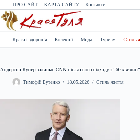
Перейти
ПРО САЙТ
КАРТА САЙТУ
Контакти
до
вмісту
Краса і здоров’я
Колекції
Мода
Туризм
Стиль 
Андерсон Купер залишає CNN після свого відходу з “60 хвилин”
Тимофій Бутенко
18.05.2026
Стиль життя