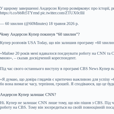
У щирому завершенні Андерсон Купер розмірковує про історії, р
https://t.co/bbRt5TYrmd pic.twitter.com/ZTUX0clIil
— 60 хвилин (@60Minutes) 18 травня 2026 р.
Чому Андерсон Купер покинув “60 хвилин”?
Купер розповів USA Today, що він залишив програму «60 хвилин
«Майже 20 років мені вдавалося поєднувати роботу на CNN та CBS
мною», – сказав досвідчений кореспондент.
Під час свого останнього виступу в програмі CBS News Купер н
«Я думаю, що довіра глядачів є критично важливою для успіху «60
бо вона вимагає часу, терпіння, грошей. Я сподіваюся, що це бу
Андерсон Купер залишає CNN?
Ні. Купер не залишає CNN лише тому, що він пішов з CBS. Під 
роботу на CBS. Тому він зосередиться на своїй повноцінній пос