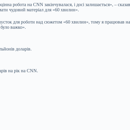
оцінна робота на CNN закінчувалася, і досі залишається», – сказ
мати чудовий матеріал для «60 хвилин».
пусток для роботи над сюжетом «60 хвилин», тому я працював на
 було важко».
льйонів доларів.
арів на рік на CNN.