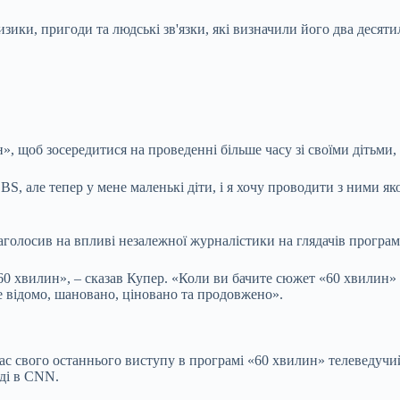
изики, пригоди та людські зв'язки, які визначили його два деся
», щоб зосередитися на проведенні більше часу зі своїми дітьм
, але тепер у мене маленькі діти, і я хочу проводити з ними яко
аголосив на впливі незалежної журналістики на глядачів програ
 хвилин», – сказав Купер. «Коли ви бачите сюжет «60 хвилин» і д
де відомо, шановано, ціновано та продовжено».
час свого останнього виступу в програмі «60 хвилин» телеведуч
аді в CNN.