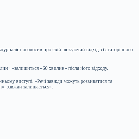
 журналіст оголосив про свій шокуючий відхід з багаторічного
илин» «залишиться «60 хвилин» після його відходу.
танньому виступі. «Речі завжди можуть розвиватися та
ин», завжди залишається».