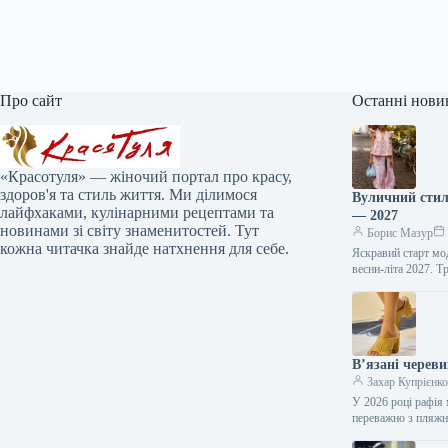
Про сайт
Останні нови
«Красотуля» — жіночий портал про красу,
здоров'я та стиль життя. Ми ділимося
Вуличний стил
лайфхаками, кулінарними рецептами та
— 2027
новинами зі світу знаменитостей. Тут
Борис Мазур
кожна читачка знайде натхнення для себе.
Яскравий старт мо
весни-літа 2027. 
В’язані черев
Захар Купрієнк
У 2026 році рафія 
переважно з пля