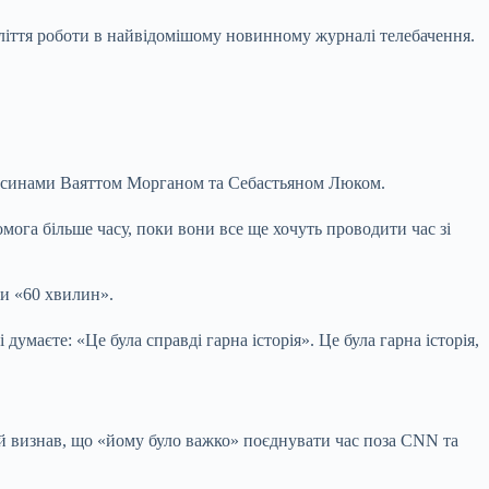
тиліття роботи в найвідомішому новинному журналі телебачення.
и, синами Ваяттом Морганом та Себастьяном Люком.
мога більше часу, поки вони все ще хочуть проводити час зі
ми «60 хвилин».
умаєте: «Це була справді гарна історія». Це була гарна історія,
ий визнав, що «йому було важко» поєднувати час поза CNN та