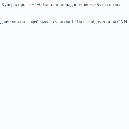
ав Купер в програмі «60 хвилин понаднормово». «Було справді
д «60 хвилин» здебільшого у вихідні. Під час відпустки на CNN