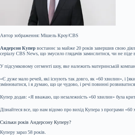
Автор зображення: Мішель Кроу/CBS
Андерсон Купер
востаннє за майже 20 років завершив свою діял
серіалу CBS News, що змусило глядачів замислитися, чи не піде 
У підсумковому сегменті шоу, яке належить материнській компані
«Є дуже мало речей, які
існують так довго, як «60 хвилин», і [я
змінюватися, і я думаю, що це чудово, і речі повинні розвиватис
Купер додав: «Я вважаю, що незалежність «60 хвилин» була кр
Дізнайтеся все, що нам відомо про вихід Купера з програми «6
Скільки років Андерсону Куперу?
Куперу зараз 58 років.