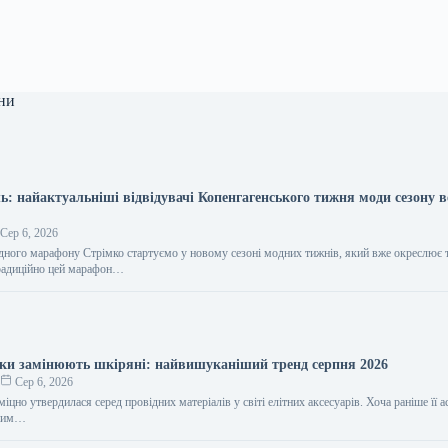
ни
ь: найактуальніші відвідувачі Копенгагенського тижня моди сезону в
Сер 6, 2026
дного марафону Стрімко стартуємо у новому сезоні модних тижнів, який вже окреслює т
Традиційно цей марафон…
ики замінюють шкіряні: найвишуканіший тренд серпня 2026
о
Сер 6, 2026
міцно утвердилася серед провідних матеріалів у світі елітних аксесуарів. Хоча раніше її 
жним…