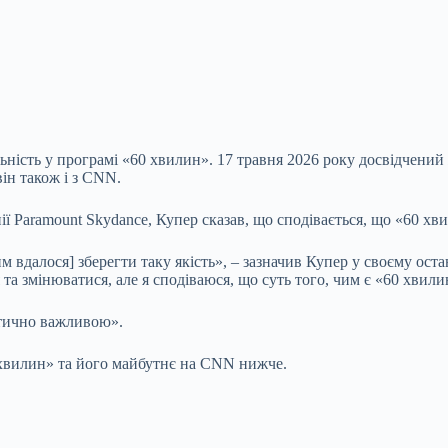
ьність у програмі «60 хвилин». 17 травня 2026 року досвідчений
він також і з CNN.
ї Paramount Skydance, Купер сказав, що сподівається, що «60 хв
ким вдалося] зберегти таку якість», – зазначив Купер у своєму ос
я та змінюватися, але я сподіваюся, що суть того, чим є «60 хвил
итично важливою».
0 хвилин» та його майбутнє на CNN нижче.