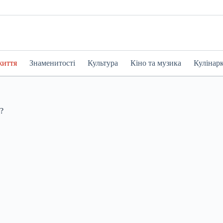
життя
Знаменитості
Культура
Кіно та музика
Кулінар
?