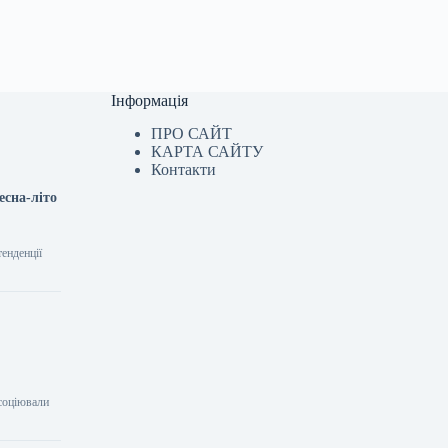
Інформація
ПРО САЙТ
КАРТА САЙТУ
Контакти
есна-літо
енденції
асоціювали