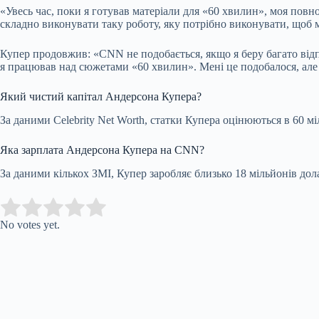
«Увесь час, поки я готував матеріали для «60 хвилин», моя повн
складно виконувати таку роботу, яку потрібно виконувати, щоб 
Купер продовжив: «CNN не подобається, якщо я беру багато від
я працював над сюжетами «60 хвилин». Мені це подобалося, але
Який чистий капітал Андерсона Купера?
За даними Celebrity Net Worth, статки Купера оцінюються в 60 мі
Яка зарплата Андерсона Купера на CNN?
За даними кількох ЗМІ, Купер заробляє близько 18 мільйонів дол
Submit Rating
Rate this item:
No votes yet.