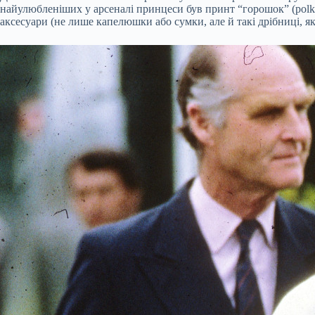
найулюбленіших у арсеналі принцеси був принт “горошок” (polka
аксесуари (не лише капелюшки або сумки, але й такі дрібниці, я