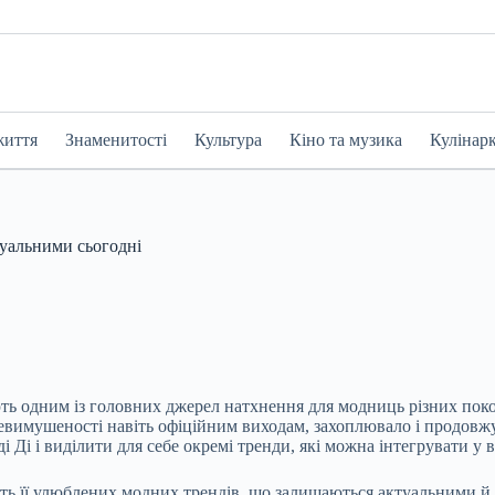
життя
Знаменитості
Культура
Кіно та музика
Кулінар
туальними сьогодні
гують одним із головних джерел натхнення для модниць різних пок
евимушеності навіть офіційним виходам, захоплювало і продовжу
 Ді і виділити для себе окремі тренди, які можна інтегрувати у 
ть її улюблених модних трендів, що залишаються актуальними й 