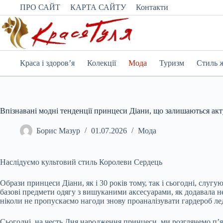
Перейти
ПРО САЙТ
КАРТА САЙТУ
Контакти
до
вмісту
Краса і здоров’я
Колекції
Мода
Туризм
Стиль 
Впізнавані модні тенденції принцеси Діани, що залишаються ак
Борис Мазур
01.07.2026
Мода
Наслідуємо культовий стиль Королеви Сердець
Образи принцеси Діани, як і 30 років тому, так і сьогодні, слу
базові предмети одягу з вишуканими аксесуарами, як додавала н
ніколи не пропускаємо нагоди знову проаналізувати гардероб леді
Сьогодні, на честь Дня народження принцеси, ми розглянемо п’я