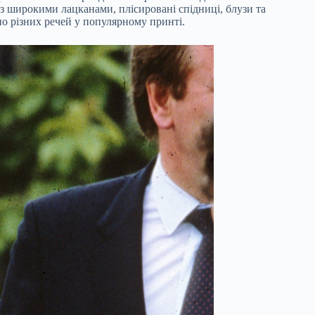
 з широкими лацканами, плісировані спідниці, блузи та
но різних речей у популярному принті.