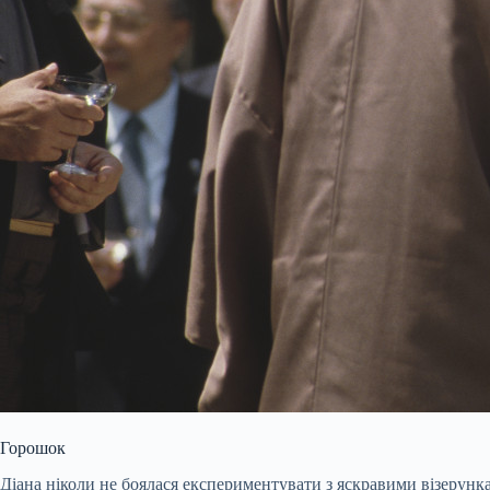
Горошок
Діана ніколи не боялася експериментувати з яскравими візерунк