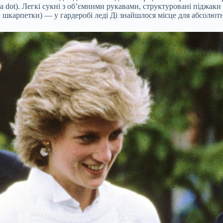
 dot). Легкі сукні з об’ємними рукавами, структуровані піджаки
к шкарпетки) — у гардеробі леді Ді знайшлося місце для абсолют