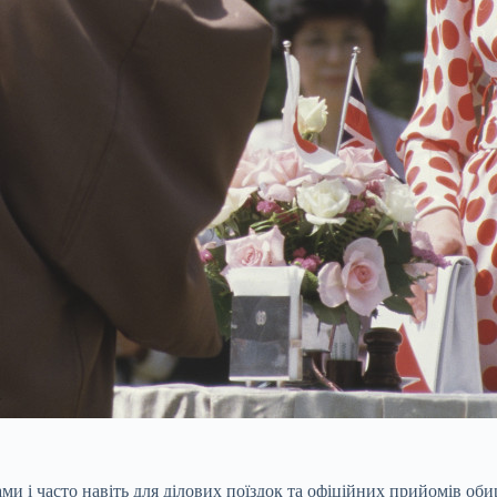
ами і часто навіть для ділових поїздок та офіційних прийомів о