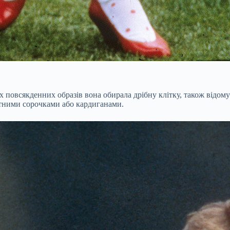
повсякденних образів вона обирала дрібну клітку, також відому я
антними сорочками або кардиганами.