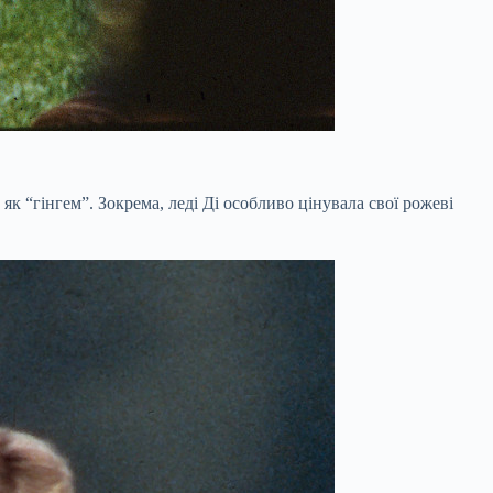
к “гінгем”. Зокрема, леді Ді особливо цінувала свої рожеві