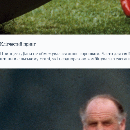
Клітчастий принт
Принцеса Діана не обмежувалася лише горошком. Часто для своїх 
штани в сільському стилі, які неодноразово комбінувала з елег