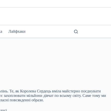
ка
Лайфхаки
олінь. Те, як Королева Сердець вміла майстерно поєднувати
є захоплювати мільйони дівчат по всьому світу. Саме тому ми
власні повсякденні образи.
досі.