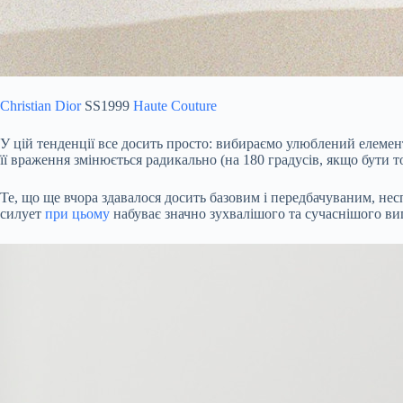
Christian Dior
SS1999
Haute Couture
У цій тенденції все досить просто: вибираємо улюблений елемент г
її враження змінюється радикально (на 180 градусів, якщо бути 
Те, що ще вчора здавалося досить базовим і передбачуваним, несп
силует
при цьому
набуває значно зухвалішого та сучаснішого ви