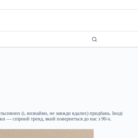
льсивних (і, визнаймо, не завжди вдалих) придбань. Іноді
аки — спірний тренд, який повернеться до нас з 90-х.