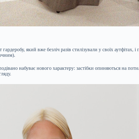
ардеробу, який вже безліч разів стилізували у своїх аутфітах, і 
точним).
одівано набуває нового характеру: застібки опиняються на потили
гляду.