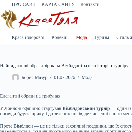
Перейти
ПРО САЙТ
КАРТА САЙТУ
Контакти
до
вмісту
Краса і здоров’я
Колекції
Мода
Туризм
Стиль 
Найвидатніші образи зірок на Вімблдоні за всю історію турніру
Борис Мазур
01.07.2026
Мода
Елегантні образи на трибунах
У Лондоні офіційно стартував
Вімблдонський турнір
— один із
погляди будуть прикуті до зелених полів, де численні спортсм
Проте Вімблдон — це не тільки захопливі поєдинки, що їх спост
знаменитостей, які відвідують його не лише заради спортивного