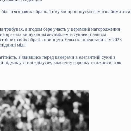
ру більш яскравих вбрань. Тому ми пропонуємо вам ознайомитися
на трибунах, а згодом бере участь у церемонії нагородження
вона вразила вишуканим ансамблем із сукнею-пальтом
ктніших своїх образів принцеса Уельська представила у 2023
підниці міді.
ітність, з’явившись перед камерами в елегантній сукні з
 піджак у стилі «дідуся», класичну сорочку та джинси, а як