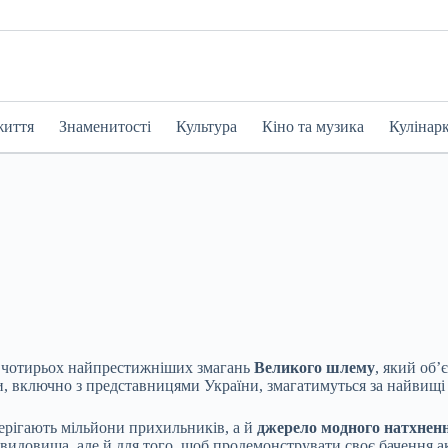
життя
Знаменитості
Культура
Кіно та музика
Кулінар
 чотирьох найпрестижніших змагань
Великого шлему
, який об’
ени, включно з представницями України, змагатимуться за найви
ерігають мільйони прихильників, а й
джерело модного натхнен
 видовища, але й для того, щоб продемонструвати своє бачення а