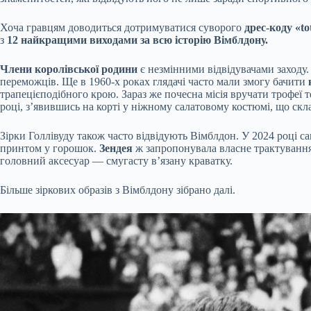
Хоча гравцям доводиться дотримуватися суворого
дрес-коду «to
з
12 найкращими виходами за всю історію Вімблдону.
Члени королівської родини
є незмінними відвідувачами заходу.
переможців. Ще в 1960-х роках глядачі часто мали змогу бачити
трапецієподібного крою. Зараз же почесна місія вручати трофеї 
році, з’явившись на корті у ніжному салатовому костюмі, що скла
Зірки Голлівуду також часто відвідують Вімблдон. У 2024 році с
принтом у горошок.
Зендея
ж запропонувала власне трактування 
головний аксесуар — смугасту в’язану краватку.
Більше зіркових образів з Вімблдону зібрано далі.