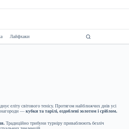
ка
Лайфхаки
єднує еліту світового тенісу. Протягом найближчих днів усі
щі нагороди —
кубки та тарілі, оздоблені золотом і сріблом.
ня.
Традиційно трибуни турніру приваблюють безліч
ктуальних тенденцій.