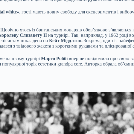
tal white»
, гості мають повну свободу для експериментів і вибо
 Щорічно хтось із британських монархів обов’язково з’являється 
королеву Єлизавету II
на турнірі. Так, наприклад, у 1962 році 
тенісистам покладена на
Кейт Міддлтон.
Зокрема, один із найефе
дався з твідового жакета з короткими рукавами та плісированої с
аме на цьому турнірі
Марго Роббі
вперше повідомила про свою ваг
популярної торік естетики grandpa core. Акторка обрала об’ємний