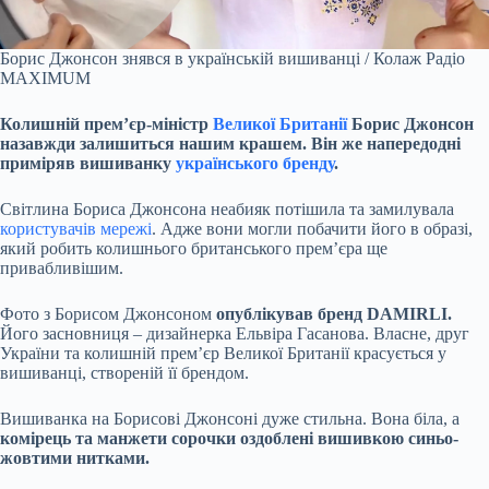
Борис Джонсон знявся в українській вишиванці / Колаж Радіо
MAXIMUM
Колишній прем’єр-міністр
Великої Британії
Борис Джонсон
назавжди залишиться нашим крашем. Він же напередодні
приміряв вишиванку
українського бренду
.
Світлина Бориса Джонсона неабияк потішила та замилувала
користувачів мережі
. Адже вони могли побачити його в образі,
який робить колишнього британського прем’єра ще
привабливішим.
Фото з Борисом Джонсоном
опублікував бренд DAMIRLI.
Його засновниця – дизайнерка Ельвіра Гасанова. Власне, друг
України та колишній прем’єр Великої Британії красується у
вишиванці, створеній її брендом.
Вишиванка на Борисові Джонсоні дуже стильна. Вона біла, а
комірець та манжети сорочки оздоблені вишивкою синьо-
жовтими нитками.