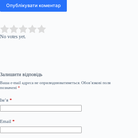
Опублікувати коментар
Submit Rating
Rate this item:
No votes yet.
Залишити відповідь
Ваша e-mail адреса не оприлюднюватиметься.
Обов’язкові поля
позначені
*
Ім’я
*
Email
*