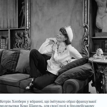
Кетрін Хепберн у вбранні, що імітувало образ французької
модельєрки Коко Шанель, для своєї ролі в бродвейському