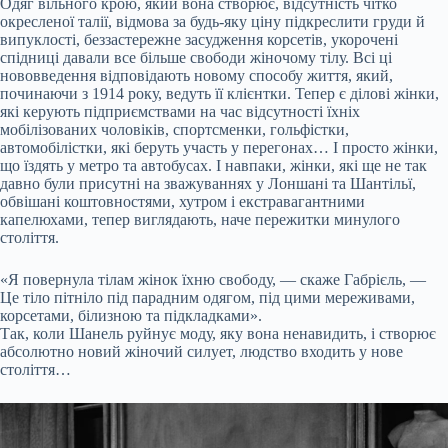
Одяг вільного крою, який вона створює, відсутність чітко
окресленої талії, відмова за будь-яку ціну підкреслити груди й
випуклості, беззастережне засудження корсетів, укорочені
спідниці давали все більше свободи жіночому тілу. Всі ці
нововведення відповідають новому способу життя, який,
починаючи з 1914 року, ведуть її клієнтки. Тепер є ділові жінки,
які керують підприємствами на час відсутності їхніх
мобілізованих чоловіків, спортсменки, гольфістки,
автомобілістки, які беруть участь у перегонах… І просто жінки,
що їздять у метро та автобусах. І навпаки, жінки, які ще не так
давно були присутні на зважуваннях у Лоншані та Шантільї,
обвішані коштовностями, хутром і екстравагантними
капелюхами, тепер виглядають, наче пережитки минулого
століття.
«Я повернула тілам жінок їхню свободу, — скаже Габрієль, —
Це тіло пітніло під парадним одягом, під цими мереживами,
корсетами, білизною та підкладками».
Так, коли Шанель руйнує моду, яку вона ненавидить, і створює
абсолютно новий жіночий силует, людство входить у нове
століття…