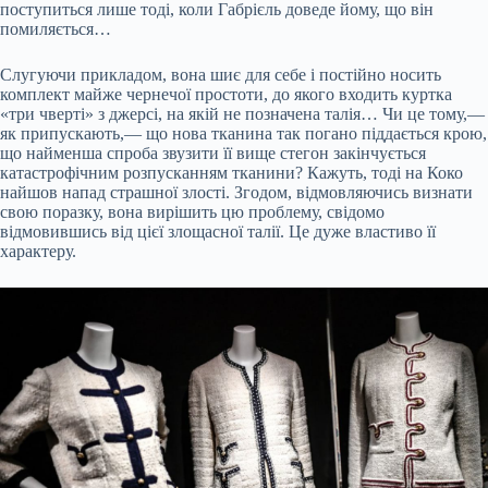
поступиться лише тоді, коли Габрієль доведе йому, що він
помиляється…
Слугуючи прикладом, вона шиє для себе і постійно носить
комплект майже чернечої простоти, до якого входить куртка
«три чверті» з джерсі, на якій не позначена талія… Чи це тому,—
як припускають,— що нова тканина так погано піддається крою,
що найменша спроба звузити її вище стегон закінчується
катастрофічним розпусканням тканини? Кажуть, тоді на Коко
найшов напад страшної злості. Згодом, відмовляючись визнати
свою поразку, вона вирішить цю проблему, свідомо
відмовившись від цієї злощасної талії. Це дуже властиво її
характеру.