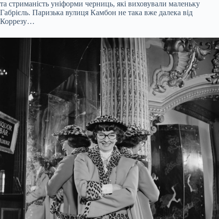
та стриманість уніформи черниць, які виховували маленьку
Габрієль. Паризька вулиця Камбон не така вже далека від
Коррезу…