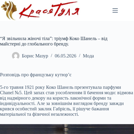
Перейти
до
вмісту
“Я звільнила жіночі тіла”: тріумф Коко Шанель – від
майстерні до глобального бренду.
Борис Мазур
06.05.2026
Мода
Розповідь про французьку кутюр’є
5-го травня 1921 року Коко Шанель презентувала парфуми
Chanel №5. Цей запах став уособленням її бачення моди: відмова
від надмірного декору на користь лаконічної форми та
індивідуальності. Але за зовнішнім виглядом бренду завжди
крився особистий заклик Габрієль, її рішуче бажання
матеріальної та фізичної незалежності.