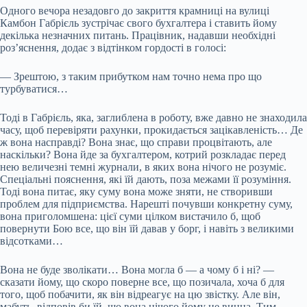
Одного вечора незадовго до закриття крамниці на вулиці
Камбон Габрієль зустрічає свого бухгалтера і ставить йому
декілька незначних питань. Працівник, надавши необхідні
роз’яснення, додає з відтінком гордості в голосі:
— Зрештою, з таким прибутком нам точно нема про що
турбуватися…
Тоді в Габрієль, яка, заглиблена в роботу, вже давно не знаходила
часу, щоб перевіряти рахунки, прокидається зацікавленість… Де
ж вона насправді? Вона знає, що справи процвітають, але
наскільки? Вона йде за бухгалтером, котрий розкладає перед
нею величезні темні журнали, в яких вона нічого не розуміє.
Спеціальні пояснення, які їй дають, поза межами її розуміння.
Тоді вона питає, яку суму вона може зняти, не створивши
проблем для підприємства. Нарешті почувши конкретну суму,
вона приголомшена: цієї суми цілком вистачило б, щоб
повернути Бою все, що він їй давав у борг, і навіть з великими
відсотками…
Вона не буде зволікати… Вона могла б — а чому б і ні? —
сказати йому, що скоро поверне все, що позичала, хоча б для
того, щоб побачити, як він відреагує на цю звістку. Але він,
мабуть, відповів би їй, що вона нічого йому не винна. Тим