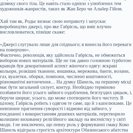
ділянку свого тіла. Це навіть стало однією з улюблених тем
художників-жанристів, таких як Жан Беро чи Альбер Гійом.
Хай там як, Родьє визнає свою неправоту і запускає
виробництво джерсі, про яке Габрієль, що вміє влучно
висловлюватися, пізніше скаже:
«Джерсі слугувало лише для спіднього; я винесла його переваги
на поверхню».
Фактично, революція, яку здійснила Габрієль, не обмежиться
вибором нових матеріалів. Ще не так давно головною турботою
кравців був декоративний аспект жіночого одягу: яскраві
кольори, розкішні тканини, вишивка, мережива, банти, волани,
газ, вуалетки, оборки, помпони, численні коштовності,
різноманітні витончення… На думку Шанель, на першому місці
має бути загальний силует, контур. Необхідно терміново
позбавити його усього зайвого оздоблення, безглуздих цяцьок, і,
беручи ширше, усього, що може спотворити його чистоту. В
цілому, Габрієль робить з одягом те саме, що й з капелюхами. Це
невпинне прагнення суворості і відмови від зайвого, у
поєднанні з використанням дешевих матеріалів, перетворило
колишню вихованку релігійного закладу на янсеністку у світі
моди. І не виключено, що певну роль у формуванні смаку Коко
Шанель відіграла строгість архітектури Обазинського абатства