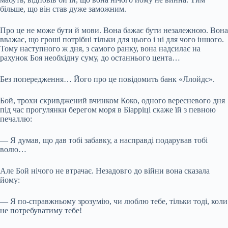
більше, що він став дуже заможним.
Про це не може бути й мови. Вона бажає бути незалежною. Вона
вважає, що гроші потрібні тільки для цього і ні для чого іншого.
Тому наступного ж дня, з самого ранку, вона надсилає на
рахунок Боя необхідну суму, до останнього цента…
Без попередження… Його про це повідомить банк «Ллойдс».
Бой, трохи скривджений вчинком Коко, одного вересневого дня
під час прогулянки берегом моря в Біарріці скаже їй з певною
печаллю:
— Я думав, що дав тобі забавку, а насправді подарував тобі
волю…
Але Бой нічого не втрачає. Незадовго до війни вона сказала
йому:
— Я по-справжньому зрозумію, чи люблю тебе, тільки тоді, коли
не потребуватиму тебе!