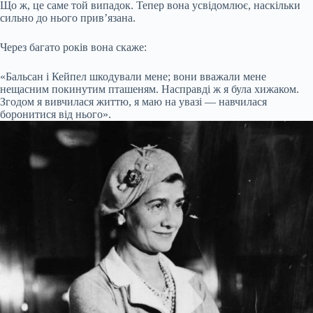
Що ж, це саме той випадок. Тепер вона усвідомлює, наскільки
сильно до нього прив’язана.
Через багато років вона скаже:
«Бальсан і Кейпел шкодували мене; вони вважали мене
нещасним покинутим пташеням. Насправді ж я була хижаком.
Згодом я вивчилася життю, я маю на увазі — навчилася
боронитися від нього».