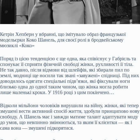
Кетрін Хепберн у вбранні, що імітувало образ французької
модельєрки Коко Шанель, для своєї ролі в бродвейському
мюзиклі «Коко»
Поряд із цією тенденцією є ще одна, яка співіснує у Габрієль та
спонукає її сприяти фізичній свободі жінки, рухливості її тіла.
Не так давно, після відмови від шлейфів, які збирали пил по
землі, модниці ще носили так звані «завужені» спідниці. Під них
доводилось одягати спеціальні підв’язки, які фіксували ноги
близько одна до одної таким чином, що жінка могла робити
лише маленькі кроки. У 1916 році з цим покінчено…
Відколи мільйони чоловіків вирушили на війну, жінки, які тепер
змушені вести активний спосіб життя, здобули принципово нову
свободу. А Шанель має і завжди матиме талант адаптувати моду
до умов, що невпинно змінюються, та яким її клієнтки — як і
сама вона — змушені підкорятися.