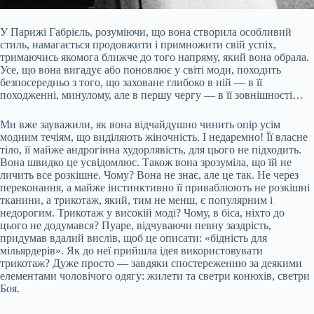
У Парижі Габрієль, розуміючи, що вона створила особливий
стиль, намагається продовжити і примножити свій успіх,
тримаючись якомога ближче до того напряму, який вона обрала.
Усе, що вона вигадує або поновлює у світі моди, походить
безпосередньо з того, що заховане глибоко в ній — в її
походженні, минулому, але в першу чергу — в її зовнішності…
Ми вже зауважили, як вона відчайдушно чинить опір усім
модним течіям, що виділяють жіночність. І недаремно! Її власне
тіло, її майже андрогінна худорлявість, для цього не підходить.
Вона швидко це усвідомлює. Також вона зрозуміла, що їй не
личить все розкішне. Чому? Вона не знає, але це так. Не через
переконання, а майже інстинктивно її приваблюють не розкішні
тканини, а трикотаж, який, тим не менш, є популярним і
недорогим. Трикотаж у високій моді? Чому, в біса, ніхто до
цього не додумався? Пуаре, відчуваючи певну заздрість,
придумав вдалий вислів, щоб це описати: «бідність для
мільярдерів». Як до неї прийшла ідея використовувати
трикотаж? Дуже просто — завдяки спостереженню за деякими
елементами чоловічого одягу: жилети та светри конюхів, светри
Боя.