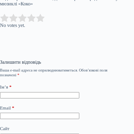
мюзиклі «Коко»
Submit Rating
Rate this item:
No votes yet.
Залишити відповідь
Ваша e-mail адреса не оприлюднюватиметься.
Обов’язкові поля
позначені
*
Ім’я
*
Email
*
Сайт