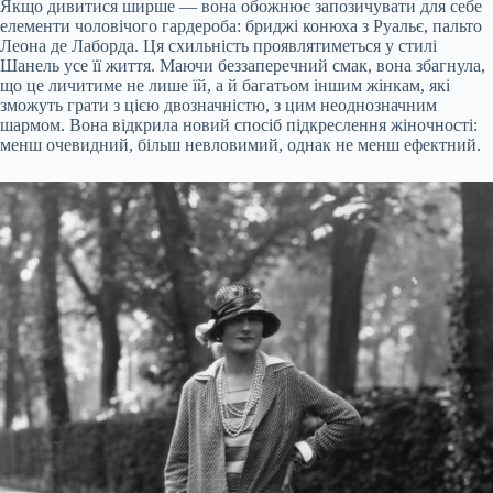
Якщо дивитися ширше — вона обожнює запозичувати для себе
елементи чоловічого гардероба: бриджі конюха з Руальє, пальто
Леона де Лаборда. Ця схильність проявлятиметься у стилі
Шанель усе її життя. Маючи беззаперечний смак, вона збагнула,
що це личитиме не лише їй, а й багатьом іншим жінкам, які
зможуть грати з цією двозначністю, з цим неоднозначним
шармом. Вона відкрила новий спосіб підкреслення жіночності:
менш очевидний, більш невловимий, однак не менш ефектний.