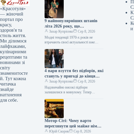
П
С
«Красотуля»
К
— жіночий
С
портал про
9 найпопулярніших штанів
К
красу,
літа 2026 року, що
и
здоров'я та
повертаються з 1970-х
Захар Купрієнко
Сер 8, 2026
стиль життя.
Модні тенденції 1970-х років не
Ми ділимося
втрачають своєї актуальності вже
лайфхаками,
кілька сезонів поспіль. Цього літа це
кулінарними
особливо помітно завдяки штанам:
моделі,…
рецептами та
новинами зі
світу
4 пари взуття без підборів, які
знаменитосте
стануть у пригоді до кінця
й. Тут кожна
літа
Захар Купрієнко
Сер 8, 2026
читачка
Надзвичайно високі підбори
знайде
залишилися в минулому. Тепер
натхнення
модниці все частіше надають перевагу
для себе.
взуттю без підборів: від балеток до
мюлів. Найстильніші…
Мотор-Сіті: Чому варто
переглянути цей майже німий
фільм у кінотеатрі – відео –
Юрій Скорик
Сер 8, 2026