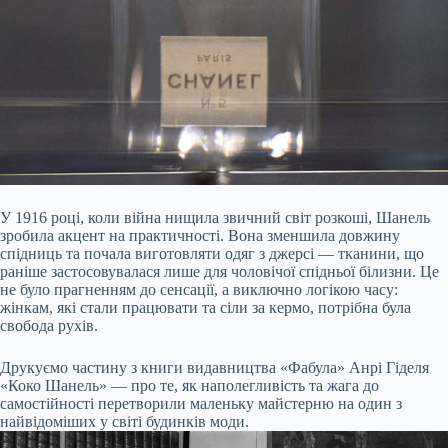
У 1916 році, коли війна нищила звичний світ розкоші, Шанель
зробила акцент на практичності. Вона зменшила довжину
спідниць та почала виготовляти одяг з джерсі — тканини, що
раніше застосовувалася лише для чоловічої спідньої білизни. Це
не було прагненням до сенсації, а виключно логікою часу:
жінкам, які стали працювати та сіли за кермо, потрібна була
свобода рухів.
Друкуємо частину з книги видавництва «Фабула» Анрі Гіделя
«Коко Шанель» — про те, як наполегливість та жага до
самостійності перетворили маленьку майстерню на один з
найвідоміших у світі будинків моди.