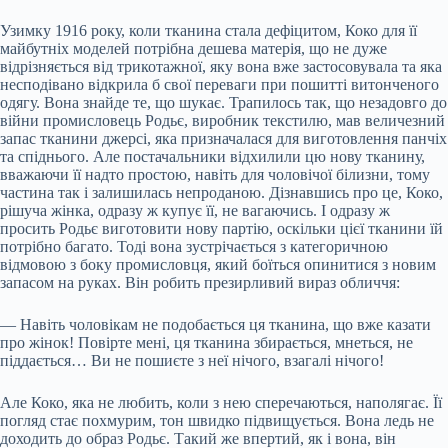
Узимку 1916 року, коли тканина стала дефіцитом, Коко для її
майбутніх моделей потрібна дешева матерія, що не дуже
відрізняється від трикотажної, яку вона вже застосовувала та яка
несподівано відкрила б свої переваги при пошитті витонченого
одягу. Вона знайде те, що шукає. Трапилось так, що незадовго до
війни промисловець Родьє, виробник текстилю, мав величезний
запас тканини джерсі, яка призначалася для виготовлення панчіх
та спіднього. Але постачальники відхилили цю нову тканину,
вважаючи її надто простою, навіть для чоловічої білизни, тому
частина так і залишилась непроданою. Дізнавшись про це, Коко,
рішуча жінка, одразу ж купує її, не вагаючись. І одразу ж
просить Родьє виготовити нову партію, оскільки цієї тканини їй
потрібно багато. Тоді вона зустрічається з категоричною
відмовою з боку промисловця, який боїться опинитися з новим
запасом на руках. Він робить презирливий вираз обличчя:
— Навіть чоловікам не подобається ця тканина, що вже казати
про жінок! Повірте мені, ця тканина збирається, мнеться, не
піддається… Ви не пошиєте з неї нічого, взагалі нічого!
Але Коко, яка не любить, коли з нею сперечаються, наполягає. Її
погляд стає похмурим, тон швидко підвищується. Вона ледь не
доходить до образ Родьє. Такий же впертий, як і вона, він