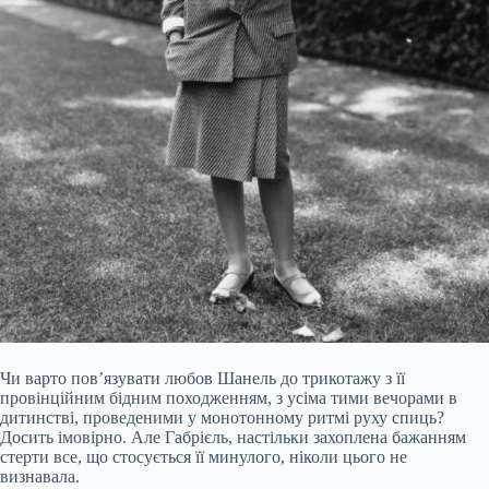
Чи варто пов’язувати любов Шанель до трикотажу з її
провінційним бідним походженням, з усіма тими вечорами в
дитинстві, проведеними у монотонному ритмі руху спиць?
Досить імовірно. Але Габрієль, настільки захоплена бажанням
стерти все, що стосується її минулого, ніколи цього не
визнавала.