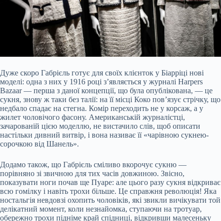
Дуже скоро Габрієль готує для своїх клієнток у Біарріці нові
моделі: одна з них у 1916 році з’являється у журналі Harpers
Bazaar — перша з даної концепції, що була опублікована, — це
сукня, знову ж таки без талії: на її місці Коко пов’язує стрічку, що
недбало спадає на стегна. Комір переходить не у корсаж, а у
жилет чоловічого фасону. Американській журналістці,
зачарованій цією моделлю, не вистачило слів, щоб описати
настільки дивний витвір, і вона називає її «чарівною сукнею-
сорочкою від Шанель».
Додамо також, що Габрієль сміливо вкорочує сукню —
порівняно зі звичною для тих часів довжиною. Звісно,
показувати ноги почав ще Пуаре: але цього разу сукня відкриває
всю гомілку і навіть трохи більше. Це справжня революція! Яка
ностальгія невдовзі охопить чоловіків, які звикли вичікувати той
делікатний момент, коли незнайомка, ступаючи на тротуар,
обережно трохи підніме край спідниці, відкривши малесеньку