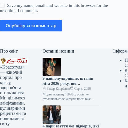
Save my name, email and website in this browser for the
next time I comment.
Опублікувати коментар
Про сайт
Останні новини
Інформ
П
С
«Красотуля»
К
— жіночий
С
портал про
9 найпопулярніших штанів
К
красу,
літа 2026 року, що
и
здоров'я та
повертаються з 1970-х
Захар Купрієнко
Сер 8, 2026
стиль життя.
Модні тенденції 1970-х років не
Ми ділимося
втрачають своєї актуальності вже
лайфхаками,
кілька сезонів поспіль. Цього літа це
кулінарними
особливо помітно завдяки штанам:
моделі,…
рецептами та
новинами зі
світу
4 пари взуття без підборів, які