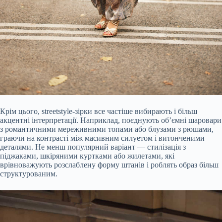
Крім цього, streetstyle-зірки все частіше вибирають і більш
акцентні інтерпретації. Наприклад, поєднують об’ємні шаровари
з романтичними мереживними топами або блузами з рюшами,
граючи на контрасті між масивним силуетом і витонченими
деталями. Не менш популярний варіант — стилізація з
піджаками, шкіряними куртками або жилетами, які
врівноважують розслаблену форму штанів і роблять образ більш
структурованим.