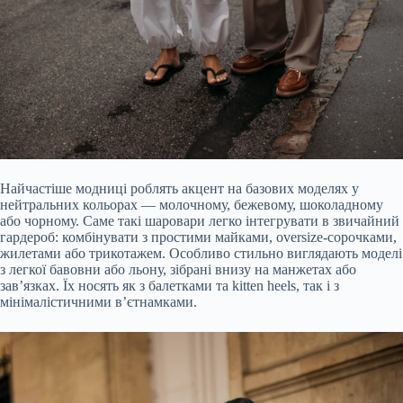
Найчастіше модниці роблять акцент на базових моделях у
нейтральних кольорах — молочному, бежевому, шоколадному
або чорному. Саме такі шаровари легко інтегрувати в звичайний
гардероб: комбінувати з простими майками, oversize-сорочками,
жилетами або трикотажем. Особливо стильно виглядають моделі
з легкої бавовни або льону, зібрані внизу на манжетах або
зав’язках. Їх носять як з балетками та kitten heels, так і з
мінімалістичними в’єтнамками.