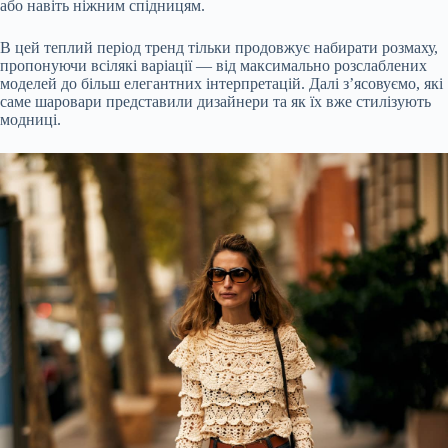
або навіть ніжним спідницям.
В цей теплий період тренд тільки продовжує набирати розмаху,
пропонуючи всілякі варіації — від максимально розслаблених
моделей до більш елегантних інтерпретацій. Далі з’ясовуємо, які
саме шаровари представили дизайнери та як їх вже стилізують
модниці.