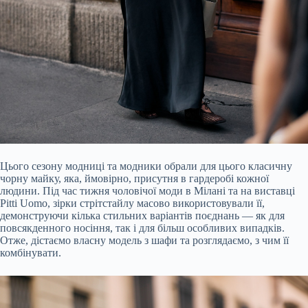
Цього сезону модниці та модники обрали для цього класичну
чорну майку, яка, ймовірно, присутня в гардеробі кожної
людини. Під час тижня чоловічої моди в Мілані та на виставці
Pitti Uomo, зірки стрітстайлу масово використовували її,
демонструючи кілька стильних варіантів поєднань — як для
повсякденного носіння, так і для більш особливих випадків.
Отже, дістаємо власну модель з шафи та розглядаємо, з чим її
комбінувати.