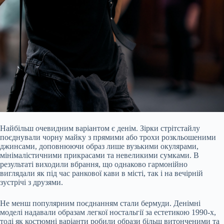
Найбільш очевидним варіантом є денім. Зірки стрітстайлу
поєднували чорну майку з прямими або трохи розкльошеними
джинсами, доповнюючи образ лише вузькими окулярами,
мінімалістичними прикрасами та невеликими сумками. В
результаті виходили вбрання, що однаково гармонійно
виглядали як під час ранкової кави в місті, так і на вечірній
зустрічі з друзями.
Не менш популярним поєднанням стали бермуди. Денімні
моделі надавали образам легкої ностальгії за естетикою 1990-х,
тоді як костюмні варіанти робили образи більш витонченими та