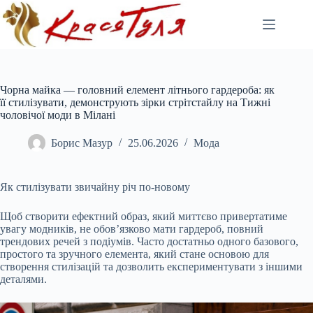
Перейти
до
вмісту
Чорна майка — головний елемент літнього гардероба: як
її стилізувати, демонструють зірки стрітстайлу на Тижні
чоловічої моди в Мілані
Борис Мазур
25.06.2026
Мода
Як стилізувати звичайну річ по-новому
Щоб створити ефектний образ, який миттєво привертатиме
увагу модників, не обов’язково мати гардероб, повний
трендових речей з подіумів. Часто достатньо одного базового,
простого та зручного елемента, який стане основою для
створення стилізацій та дозволить експериментувати з іншими
деталями.