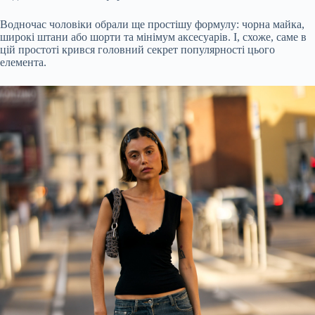
Водночас чоловіки обрали ще простішу формулу: чорна майка,
широкі штани або шорти та мінімум аксесуарів. І, схоже, саме в
цій простоті крився головний секрет популярності цього
елемента.