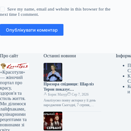
Save my name, email and website in this browser for the
next time I comment.
Опублікувати коментар
Про сайт
Останні новини
Інформ
П
С
«Красотуля»
К
— жіночий
С
портал про
Прозора спідниця: Шарліз
К
красу,
Терон показує
и
здоров'я та
найвідважніший тренд 2026
Борис Мазур
Сер 7, 2026
стиль життя.
року
Аналізуємо появу акторки у її день
Ми ділимося
народження Сьогодні, 7 серпня,
лайфхаками,
Шарліз Терон відзначає 51-річчя — це
кулінарними
чудова нагода звернути увагу…
рецептами та
новинами зі
світу