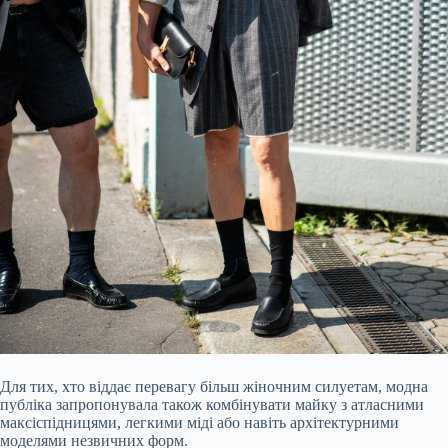
Для тих, хто віддає перевагу більш жіночним силуетам, модна
публіка запропонувала також комбінувати майку з атласними
максіспідницями, легкими міді або навіть архітектурними
моделями незвичних форм.