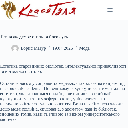
Перейти
до
вмісту
Темна академія: стиль та його суть
Борис Мазур
19.04.2026
Мода
Естетика старовинних бібліотек, інтелектуальної привабливості
та вінтажного стилю.
Останнім часом у соціальних мережах став відомим напрям під
назвою dark academia. По великому рахунку, це сентиментальна
естетика, яка зародилася онлайн, але виникла з глибокої
культурної туги за атмосферою книг, університетів та
насиченого інтелектуального життя. Вона начебто поза часом:
дещо меланхолійна, ерудована, з ароматом давніх бібліотек,
зношених томів, кави та зливою за вікном університетського
містечка.