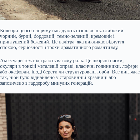
Кольори цього напряму нагадують пізню осінь: глибокий
чорний, бурий, бордовий, темно-зелений, кремовий і
приглушений бежевий. Це палітра, яка викликає відчуття
спокою, серйозності і трохи драматичного романтизму.
Аксесуари теж відіграють вагому роль. Це шкіряні паски,
окуляри в тонкій металевій оправі, класичні годинники, лофери
або оксфорди, іноді берети чи структуровані торби. Все виглядає
так, ніби було віднайдено у старовинній крамниці або
запозичено з гардеробу минулих генерацій.