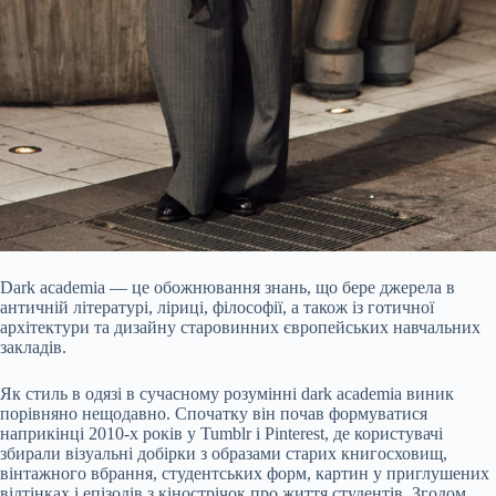
Dark academia — це обожнювання знань, що бере джерела в
античній літературі, ліриці, філософії, а також із готичної
архітектури та дизайну старовинних європейських навчальних
закладів.
Як стиль в одязі в сучасному розумінні dark academia виник
порівняно нещодавно. Спочатку він почав формуватися
наприкінці 2010-х років у Tumblr і Pinterest, де користувачі
збирали візуальні добірки з образами старих книгосховищ,
вінтажного вбрання, студентських форм, картин у приглушених
відтінках і епізодів з кінострічок про життя студентів. Згодом