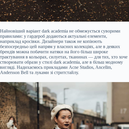
Найновіший варіант dark academia не обмежується суворими
правилами: у гардероб додаються актуальні елементи,
наприклад кросівки. Дизайнери також не копіюють
безпосередньо цей напрям у власних колекціях, але в деяких
брендів можна побачити натяки на його більш широке
трактування в кольорах, силуетах, тканинах — для тих, хто хоче
створювати образи у стилі dark academia, але в більш модному
вигляді. Надихаємось прикладами Acne Studios, Ancellm,
Andersson Bell та луками зі стритстайлу.