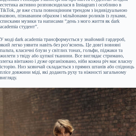
естетика активно розповсюдилася в Instagram і особливо в
TikTok, де вже стала повноцінним трендом з індивідуальною
назвою, пізнаваним образом і мільйонами роликів із луками,
списками музики та написами “день з мого життя як dark
academia студент”.
У моді dark academia трансформується у знайомий гардероб,
який легко уявити навіть без роз’яснень. Це довгі вовняні
пальта, класичні блузи у світлих тонах, гольфи, піджаки та
жилети з твіду або цупкої тканини. Все виглядає стримано,
злегка вінтажно і дуже організовано, ніби кожна річ має власну
історію. Низ зазвичай складається з прямих штанів або спідниць
плісе довжини міді, які додають руху та ніжності загальному
вигляду.