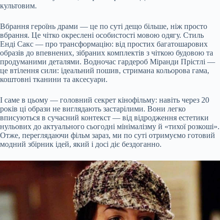
культовим.
Вбрання героїнь драми — це по суті дещо більше, ніж просто
вбрання. Це чітко окреслені особистості мовою одягу. Стиль
Енді Сакс — про трансформацію: від простих багатошарових
образів до впевнених, зібраних комплектів з чіткою будовою та
продуманими деталями. Водночас гардероб Міранди Прістлі —
це втілення сили: ідеальний пошив, стримана кольорова гама,
коштовні тканини та аксесуари.
І саме в цьому — головний секрет кінофільму: навіть через 20
років ці образи не виглядають застарілими. Вони легко
вписуються в сучасний контекст — від відродження естетики
нульових до актуального сьогодні мінімалізму й «тихої розкоші».
Отже, переглядаючи фільм зараз, ми по суті отримуємо готовий
модний збірник ідей, який і досі діє бездоганно.