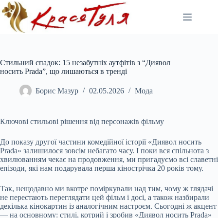
Перейти
до
вмісту
Стильний спадок: 15 незабутніх аутфітів з “Диявол
носить Prada”, що лишаються в тренді
Борис Мазур
02.05.2026
Мода
Ключові стильові рішення від персонажів фільму
До показу другої частини комедійної історії «Диявол носить
Prada» залишилося зовсім небагато часу. І поки вся спільнота з
хвилюванням чекає на продовження, ми пригадуємо всі славетні
епізоди, які нам подарувала перша кінострічка 20 років тому.
Так, нещодавно ми вкотре поміркували над тим, чому ж глядачі
не перестають переглядати цей фільм і досі, а також назбирали
декілька кінокартин із аналогічним настроєм. Сьогодні ж акцент
— на основному: стилі, котрий і зробив «Диявол носить Prada»