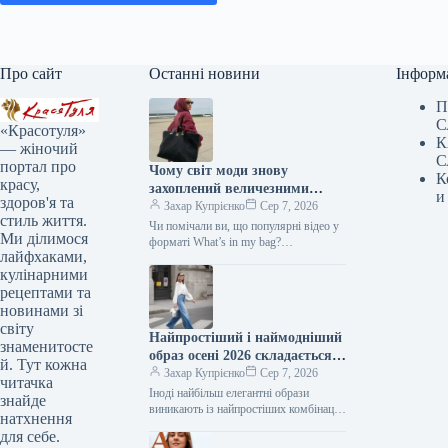
Про сайт
Останні новини
Інформ
П
С
«Красотуля»
К
— жіночий
С
портал про
Чому світ моди знову
К
красу,
захоплений величезними
и
здоров'я та
сумками: від шоперів до
Захар Купрієнко
Сер 7, 2026
стиль життя.
замшевих та мішкуватих
Чи помічали ви, що популярні відео у
Ми ділимося
форматі What’s in my bag?
лайфхаками,
демонструють людей, які дістають зі
кулінарними
своїх сумок усе…
рецептами та
новинами зі
світу
Найпростіший і наймодніший
знаменитосте
образ осені 2026 складається
й. Тут кожна
всього з трьох елементів.
Захар Купрієнко
Сер 7, 2026
читачка
Іноді найбільш елегантні образи
знайде
виникають із найпростіших комбінацій.
натхнення
Біла сорочка, штани-кльош та взуття
для себе.
на підборах – це одна з тих…