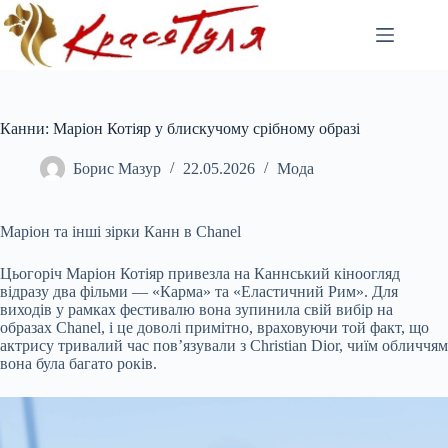
Перейти
до
вмісту
Канни: Маріон Котіяр у блискучому срібному образі
Борис Мазур
22.05.2026
Мода
Маріон та інші зірки Канн в Chanel
Цьогоріч Маріон Котіяр привезла на Каннський кіноогляд
відразу два фільми — «Карма» та «Еластичний Рим». Для
виходів у рамках фестивалю вона зупинила свій вибір на
образах Chanel, і це доволі примітно, враховуючи той факт, що
актрису тривалий час пов’язували з Christian Dior, чиїм обличчям
вона була багато років.