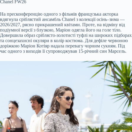
Chanel FW26
На пресконференцію одного з фільмів французька акторка
вдягнула сріблястий ансамбль Chanel з колекції осінь–зима —
2026/2027, рясно прикрашений квітами. Проте, на відміну від
подіумної версії з блузкою, Маріон одягла його на голе тіло.
Довершила образ сріблясто-золотисті туфлі на широких підборах
та сонцезахисні окуляри в колір костюма. Для дефіле червоною
доріжкою Маріон Котіяр надала перевагу чорним сукням. Під
час одного з виходів її супроводжував 15-річний син Марсель.