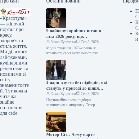
Про сайт
Останні новини
Інформ
П
С
«Красотуля»
К
— жіночий
С
портал про
9 найпопулярніших штанів
К
красу,
літа 2026 року, що
и
здоров'я та
повертаються з 1970-х
Захар Купрієнко
Сер 8, 2026
стиль життя.
Модні тенденції 1970-х років не
Ми ділимося
втрачають своєї актуальності вже
лайфхаками,
кілька сезонів поспіль. Цього літа це
кулінарними
особливо помітно завдяки штанам:
моделі,…
рецептами та
новинами зі
світу
4 пари взуття без підборів, які
знаменитосте
стануть у пригоді до кінця
й. Тут кожна
літа
Захар Купрієнко
Сер 8, 2026
читачка
Надзвичайно високі підбори
знайде
залишилися в минулому. Тепер
натхнення
модниці все частіше надають перевагу
для себе.
взуттю без підборів: від балеток до
мюлів. Найстильніші…
Мотор-Сіті: Чому варто