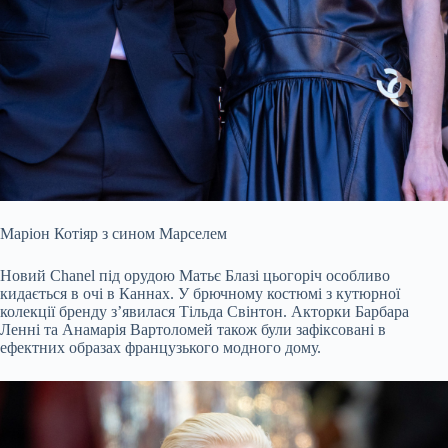
Маріон Котіяр з сином Марселем
Новий Chanel під орудою Матьє Блазі цьогоріч особливо
кидається в очі в Каннах. У брючному костюмі з кутюрної
колекції бренду з’явилася Тільда Свінтон. Акторки Барбара
Ленні та Анамарія Вартоломей також були зафіксовані в
ефектних образах французького модного дому.