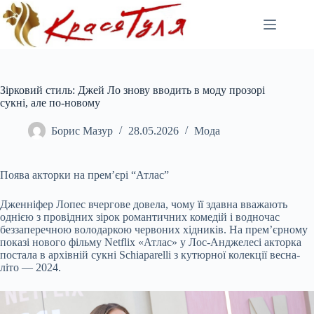
Перейти
до
вмісту
Зірковий стиль: Джей Ло знову вводить в моду прозорі
сукні, але по-новому
Борис Мазур
28.05.2026
Мода
Поява акторки на прем’єрі “Атлас”
Дженніфер Лопес вчергове довела, чому її здавна вважають
однією з провідних зірок романтичних комедій і водночас
беззаперечною володаркою червоних хідників. На прем’єрному
показі нового фільму Netflix «Атлас» у Лос-Анджелесі акторка
постала в архівній сукні Schiaparelli з кутюрної колекції весна-
літо — 2024.