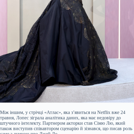
Між іншим, у стрічці «Атлас», яка з’явиться на Netflix вже 24
травня, Лопес зіграла аналітика даних, яка має недовіру до
штучного інтелекту. Партнером акторки став Сімю Лю, який
також виступив співавтором сценарію й зізнався, що писав роль
саме з думкою про Джей Ло.