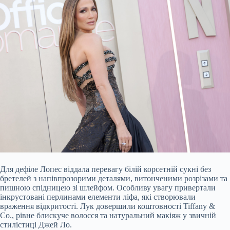
Для дефіле Лопес віддала перевагу білій корсетній сукні без
бретелей з напівпрозорими деталями, витонченими розрізами та
пишною спідницею зі шлейфом. Особливу увагу привертали
інкрустовані перлинами елементи ліфа, які створювали
враження відкритості. Лук довершили коштовності Tiffany &
Co., рівне блискуче волосся та натуральний макіяж у звичній
стилістиці Джей Ло.