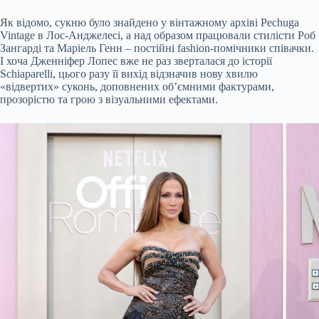
Як відомо, сукню було знайдено у вінтажному архіві Pechuga
Vintage в Лос-Анджелесі, а над образом працювали стилісти Роб
Зангарді та Маріель Генн – постійні fashion-помічники співачки.
І хоча Дженніфер Лопес вже не раз зверталася до історії
Schiaparelli, цього разу її вихід відзначив нову хвилю
«відвертих» суконь, доповнених об’ємними фактурами,
прозорістю та грою з візуальними ефектами.