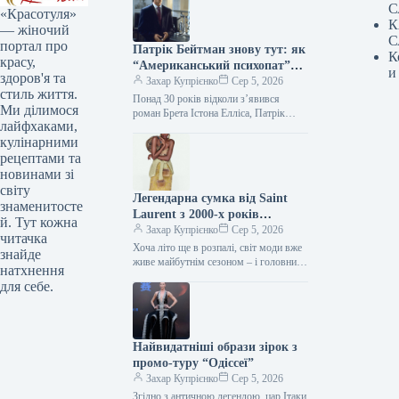
С
«Красотуля»
К
— жіночий
С
портал про
Патрік Бейтман знову тут: як
К
красу,
“Американський психопат”
и
здоров'я та
продовжує впливати на стиль
Захар Купрієнко
Сер 5, 2026
стиль життя.
Понад 30 років відколи з’явився
Ми ділимося
роман Брета Істона Елліса, Патрік
лайфхаками,
Бейтман залишається однією з
кулінарними
найдискусійніших фігур у попкультурі.
Його бездоганні…
рецептами та
новинами зі
світу
Легендарна сумка від Saint
знаменитосте
Laurent з 2000-х років
й. Тут кожна
повертається — і претендує на
Захар Купрієнко
Сер 5, 2026
читачка
звання головного аксесуара
Хоча літо ще в розпалі, світ моди вже
знайде
осені 2026 року.
живе майбутнім сезоном – і головний
натхнення
об’єкт бажання осені-зими 2026/2027
для себе.
почав з’являтися…
Найвидатніші образи зірок з
промо-туру “Одіссеї”
Захар Купрієнко
Сер 5, 2026
Згідно з античною легендою, цар Ітаки