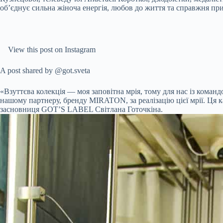
об’єднує сильна жіноча енергія, любов до життя та справжня пр
View this post on Instagram
A post shared by @got.sveta
«Взуттєва колекція — моя заповітна мрія, тому для нас із коман
нашому партнеру, бренду MIRATON, за реалізацію цієї мрії. Ця к
засновниця GOT’S LABEL Світлана Готочкіна.