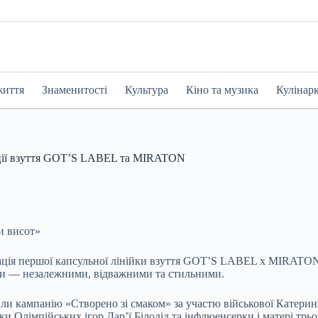
життя
Знаменитості
Культура
Кіно та музика
Кулінар
рації взуття GOT’S LABEL та MIRATON
и висот»
тація першої капсульної лінійки взуття GOT’S LABEL x MIRATO
ами — незалежними, відважними та стильними.
кампанію «Створено зі смаком» за участю військової Катерини
ки Олімпійських ігор Дар’ї Білодід та інфлюенсерки і матері трьо