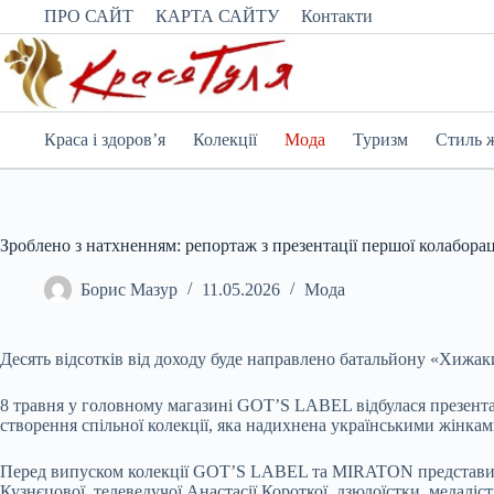
Перейти
ПРО САЙТ
КАРТА САЙТУ
Контакти
до
вмісту
Краса і здоров’я
Колекції
Мода
Туризм
Стиль 
Зроблено з натхненням: репортаж з презентації першої колабо
Борис Мазур
11.05.2026
Мода
Десять відсотків від доходу буде направлено батальйону «Хижак
8 травня у головному магазині GOT’S LABEL відбулася презен
створення спільної колекції, яка надихнена українськими жінк
Перед випуском колекції GOT’S LABEL та MIRATON представили 
Кузнєцової, телеведучої Анастасії Короткої, дзюдоїстки, медаліст