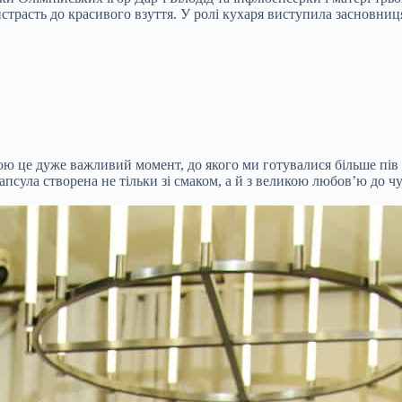
истрасть до красивого взуття. У ролі кухаря виступила засновни
дою це дуже важливий момент, до якого ми готувалися більше пів
апсула створена не тільки зі смаком, а й з великою любов’ю до 