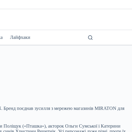
ка
Лайфхаки
N. Бренд поєднав зусилля з мережею магазинів MIRATON для
 Поліщук («Пташка»), акторок Ольги Сумської і Катерини
х синів Христини Решетнік. Усі персонажі дуже різні, проте їх