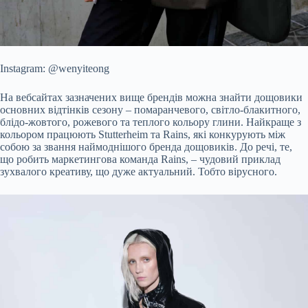
Instagram: @wenyiteong
На вебсайтах зазначених вище брендів можна знайти дощовики
основних відтінків сезону – помаранчевого, світло-блакитного,
блідо-жовтого, рожевого та теплого кольору глини. Найкраще з
кольором працюють Stutterheim та Rains, які конкурують між
собою за звання наймоднішого бренда дощовиків. До речі, те,
що робить маркетингова команда Rains, – чудовий приклад
зухвалого креативу, що дуже актуальний. Тобто вірусного.