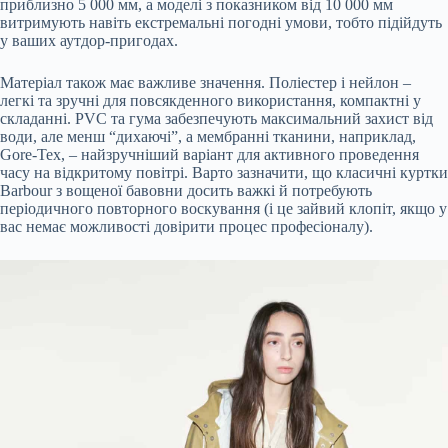
приблизно 5 000 мм, а моделі з показником від 10 000 мм
витримують навіть екстремальні погодні умови, тобто підійдуть
у ваших аутдор-пригодах.
Матеріал також має важливе значення. Поліестер і нейлон –
легкі та зручні для повсякденного використання, компактні у
складанні. PVC та гума забезпечують максимальний захист від
води, але менш “дихаючі”, а мембранні тканини, наприклад,
Gore-Tex, – найзручніший варіант для активного проведення
часу на відкритому повітрі. Варто зазначити, що класичні куртки
Barbour з вощеної бавовни досить важкі й потребують
періодичного повторного воскування (і це зайвий клопіт, якщо у
вас немає можливості довірити процес професіоналу).