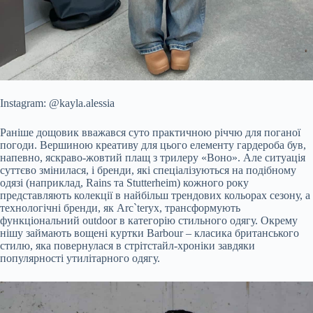
Instagram: @kayla.alessia
Раніше дощовик вважався суто практичною річчю для поганої
погоди. Вершиною креативу для цього елементу гардероба був,
напевно, яскраво-жовтий плащ з трилеру «Воно». Але ситуація
суттєво змінилася, і бренди, які спеціалізуються на подібному
одязі (наприклад, Rains та Stutterheim) кожного року
представляють колекції в найбільш трендових кольорах сезону, а
технологічні бренди, як Arc`teryx, трансформують
функціональний outdoor в категорію стильного одягу. Окрему
нішу займають вощені куртки Barbour – класика британського
стилю, яка повернулася в стрітстайл-хроніки завдяки
популярності утилітарного одягу.