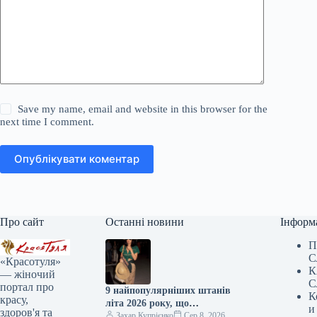
Save my name, email and website in this browser for the
next time I comment.
Опублікувати коментар
Про сайт
Останні новини
Інформ
П
С
«Красотуля»
К
— жіночий
С
портал про
9 найпопулярніших штанів
К
красу,
літа 2026 року, що
и
здоров'я та
повертаються з 1970-х
Захар Купрієнко
Сер 8, 2026