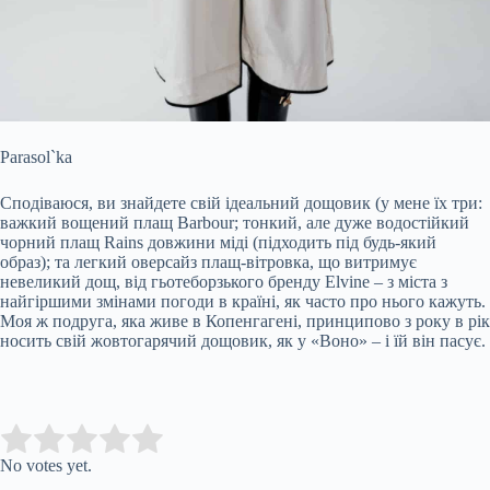
Parasol`ka
Сподіваюся, ви знайдете свій ідеальний дощовик (у мене їх три:
важкий вощений плащ Barbour; тонкий, але дуже водостійкий
чорний плащ Rains довжини міді (підходить під будь-який
образ); та легкий оверсайз плащ-вітровка, що витримує
невеликий дощ, від гьотеборзького бренду Elvine – з міста з
найгіршими змінами погоди в країні, як часто про нього кажуть.
Моя ж подруга, яка живе в Копенгагені, принципово з року в рік
носить свій жовтогарячий дощовик, як у «Воно» – і їй він пасує.
Submit Rating
Rate this item:
No votes yet.