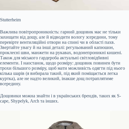
Stutterheim
Важлива повітропроникність: гарний дощовик має не тільки
захищати від дощу, але й відводити вологу зсередини, тому
перевірте вентиляційні отвори на спині чи в області пахв.
Звертайте увагу й на інші деталі: регульований капюшон,
проклеєні шви, манжети на рукавах, водонепроникні кишені.
Також для міського гардероба актуальні світловідбивні
елементи. І наостанок, щодо розміру: дощовик повинен бути
трохи більшого розміру, щоб мати можливість одягти під нього
кілька шарів (я вибирала такий, під який поміщається легка
куртка), але не надто великий, інакше дощ потраплятиме
всередину.
Дощовики можна знайти і в українських брендів, таких як S-
cape, Shypelyk, Arch та інших.