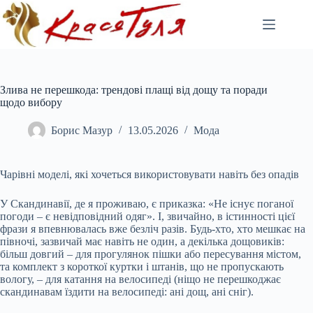
Перейти
до
вмісту
Злива не перешкода: трендові плащі від дощу та поради
щодо вибору
Борис Мазур
13.05.2026
Мода
Чарівні моделі, які хочеться використовувати навіть без опадів
У Скандинавії, де я проживаю, є приказка: «Не існує поганої
погоди – є невідповідний одяг». І, звичайно, в істинності цієї
фрази я впевнювалась вже безліч разів. Будь-хто, хто мешкає на
півночі, зазвичай має навіть не один, а декілька дощовиків:
більш довгий – для прогулянок пішки або пересування містом,
та комплект з короткої куртки і штанів, що не пропускають
вологу, – для катання на велосипеді (ніщо не перешкоджає
скандинавам їздити на велосипеді: ані дощ, ані сніг).