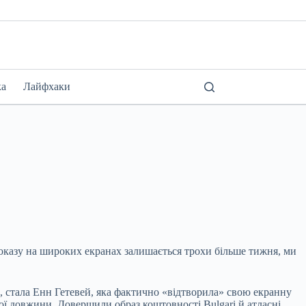
ка
Лайфхаки
 показу на широких екранах залишається трохи більше тижня, ми
 стала Енн Гетевей, яка фактично «відтворила» свою екранну
ої довжини. Довершили образ коштовності Bulgari й атласні