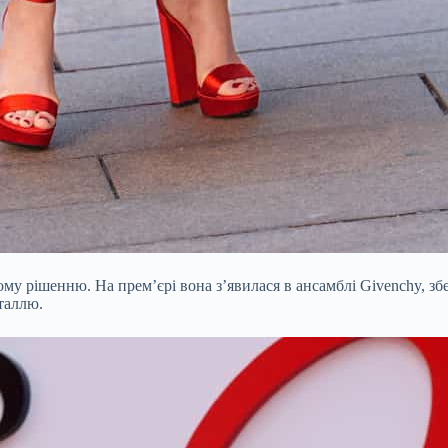
ому рішенню. На премʼєрі вона з’явилася в ансамблі Givenchy, зб
таллю.