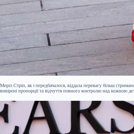
Меріл Стріп, як і передбачалося, віддала перевагу більш стриман
вивірені пропорції та відчуття повного контролю над кожною де