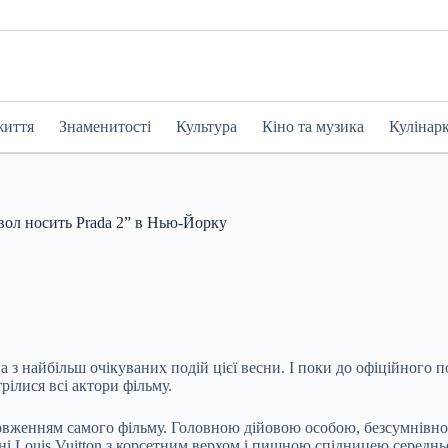
життя
Знаменитості
Культура
Кіно та музика
Кулінар
явол носить Prada 2” в Нью-Йорку
а з найбільш очікуваних подій цієї весни. І поки до офіційного
рілися всі актори фільму.
вженням самого фільму. Головною дійовою особою, безсумнівно,
ні Louis Vuitton з корсетним верхом і пишною спідницею середнь