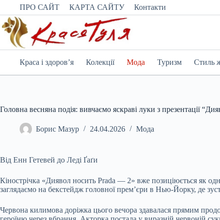
Перейти
ПРО САЙТ
КАРТА САЙТУ
Контакти
до
вмісту
Краса і здоров’я
Колекції
Мода
Туризм
Стиль 
Головна весняна подія: вивчаємо яскраві луки з презентації “Ди
Борис Мазур
24.04.2026
Мода
Від Енн Гетевей до Леді Ґаґи
Кінострічка «Диявол носить Prada — 2» вже позиціюється як одн
заглядаємо на бекстейдж головної прем’єри в Нью-Йорку, де зуст
Червона килимова доріжка цього вечора здавалася прямим продо
героїню через вбрання. Акторка постала у виразній червоній сук