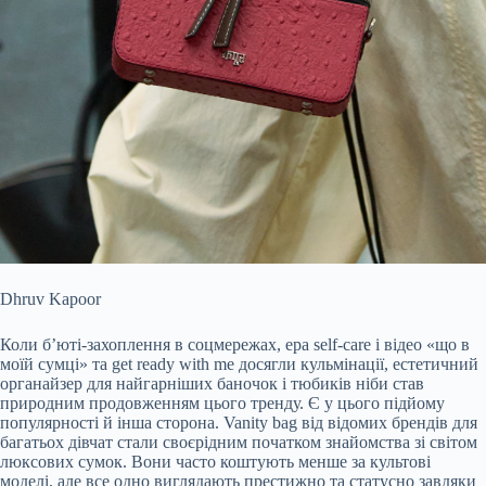
Dhruv Kapoor
Коли б’юті-захоплення в соцмережах, ера self-care і відео «що в
моїй сумці» та get ready with me досягли кульмінації, естетичний
органайзер для найгарніших баночок і тюбиків ніби став
природним продовженням цього тренду. Є у цього підйому
популярності й інша сторона. Vanity bag від відомих брендів для
багатьох дівчат стали своєрідним початком знайомства зі світом
люксових сумок. Вони часто коштують менше за культові
моделі, але все одно виглядають престижно та статусно завдяки