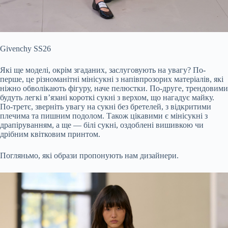
Givenchy SS26
Які ще моделі, окрім згаданих, заслуговують на увагу? По-
перше, це різноманітні мінісукні з напівпрозорих матеріалів, які
ніжно обволікають фігуру, наче пелюстки. По-друге, трендовими
будуть легкі в’язані короткі сукні з верхом, що нагадує майку.
По-третє, зверніть увагу на сукні без бретелей, з відкритими
плечима та пишним подолом. Також цікавими є мінісукні з
драпіруванням, а ще — білі сукні, оздоблені вишивкою чи
дрібним квітковим принтом.
Погляньмо, які образи пропонують нам дизайнери.