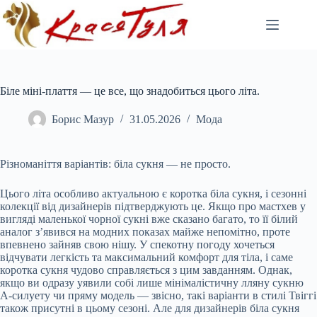
Перейти
до
вмісту
Біле міні-плаття — це все, що знадобиться цього літа.
Борис Мазур
31.05.2026
Мода
Різноманіття варіантів: біла сукня — не просто.
Цього літа особливо актуальною є коротка біла сукня, і сезонні
колекції від дизайнерів підтверджують це. Якщо про мастхев у
вигляді маленької чорної сукні вже сказано багато, то її білий
аналог з’явився на модних показах майже непомітно, проте
впевнено зайняв свою нішу. У спекотну погоду хочеться
відчувати легкість та максимальний комфорт для тіла, і саме
коротка сукня чудово справляється з цим завданням. Однак,
якщо ви одразу уявили собі лише мінімалістичну лляну сукню
А-силуету чи пряму модель — звісно, такі варіанти в стилі Твіггі
також присутні в цьому сезоні. Але для дизайнерів біла сукня