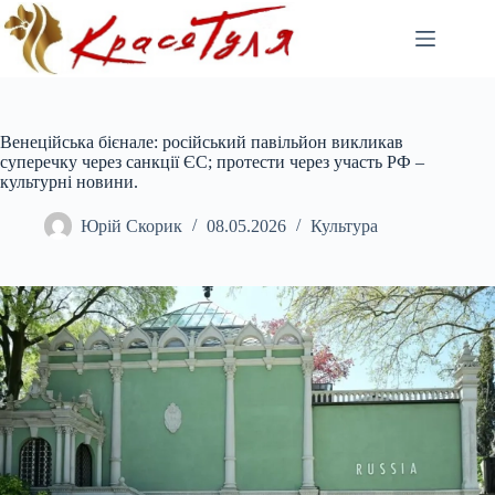
Перейти
до
вмісту
Венеційська бієнале: російський павільйон викликав
суперечку через санкції ЄС; протести через участь РФ –
культурні новини.
Юрій Скорик
08.05.2026
Культура