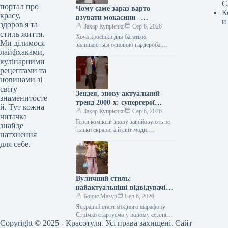
С
портал про
Чому саме зараз варто
К
красу,
взувати мокасини –
и
здоров'я та
найзручніше взуття закритого
Захар Купрієнко
Сер 6, 2026
стиль життя.
типу
Хоча кросівки для багатьох
Ми ділимося
залишаються основою гардероба,
лайфхаками,
літній період нерідко вимагає від
кулінарними
взуття значно більшої легкості та
м’якості. Якщо ж…
рецептами та
новинами зі
світу
Зендея, знову актуальний
знаменитосте
тренд 2000-х: супергерої
й. Тут кожна
повертаються в моду
Захар Купрієнко
Сер 6, 2026
читачка
Герої коміксів знову завойовують не
знайде
тільки екрани, а й світ моди.
натхнення
Напередодні прем’єри фільму
для себе.
“Людина-павук: Немає шляху додому”
Зендея віддала…
Вуличний стиль:
найактуальніші відвідувачі
Копенгагенського тижня моди
Борис Мазур
Сер 6, 2026
сезону весна-літо — 2027
Яскравий старт модного марафону
Стрімко стартуємо у новому сезоні
Copyright © 2025 - Красотуля. Усі права захищені. Сайт
модних тижнів, який вже окреслює