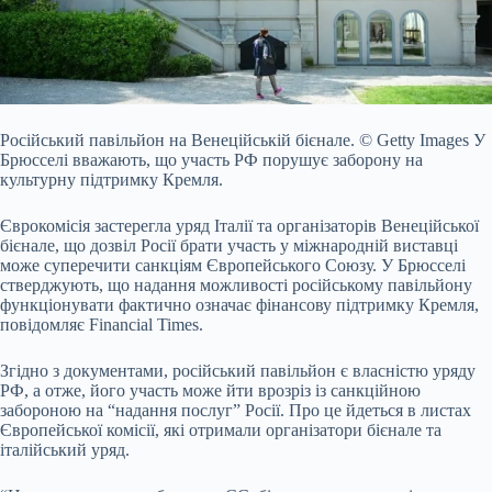
Російський павільйон на Венеційській бієнале.
© Getty Images
У
Брюсселі вважають, що участь РФ порушує заборону на
культурну підтримку Кремля.
Єврокомісія застерегла
уряд Італії та організаторів Венеційської
бієнале, що дозвіл Росії брати участь у міжнародній виставці
може суперечити санкціям Європейського Союзу. У Брюсселі
стверджують, що надання можливості російському павільйону
функціонувати фактично означає фінансову підтримку Кремля,
повідомляє Financial Times.
Згідно з документами, російський павільйон є власністю уряду
РФ, а отже, його участь може йти врозріз із санкційною
забороною на “надання послуг” Росії. Про це йдеться в листах
Європейської комісії, які отримали організатори бієнале та
італійський уряд.