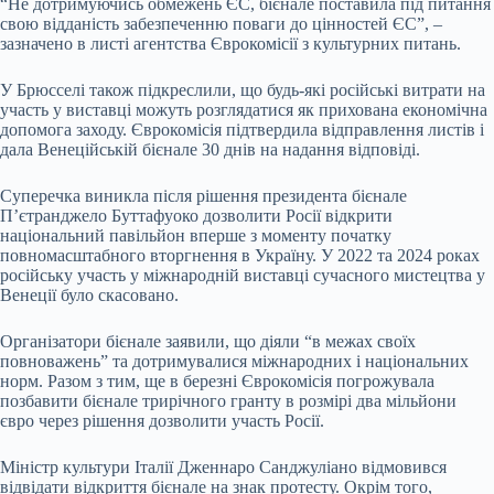
“Не дотримуючись обмежень ЄС, бієнале поставила під питання
свою відданість забезпеченню поваги до цінностей ЄС”, –
зазначено в листі агентства Єврокомісії з культурних питань.
У Брюсселі також підкреслили, що будь-які російські витрати на
участь у виставці можуть розглядатися як прихована економічна
допомога заходу. Єврокомісія підтвердила відправлення листів і
дала Венеційській бієнале 30 днів на надання відповіді.
Суперечка виникла після рішення президента бієнале
П’єтранджело Буттафуоко дозволити Росії відкрити
національний павільйон вперше з моменту початку
повномасштабного вторгнення в Україну. У 2022 та 2024 роках
російську участь у міжнародній виставці сучасного мистецтва у
Венеції було скасовано.
Організатори бієнале заявили, що діяли “в межах своїх
повноважень” та дотримувалися міжнародних і національних
норм. Разом з тим, ще в березні Єврокомісія погрожувала
позбавити бієнале трирічного гранту в розмірі два мільйони
євро через рішення дозволити участь Росії.
Міністр культури Італії Дженнаро Санджуліано відмовився
відвідати відкриття бієнале на знак протесту. Окрім того,