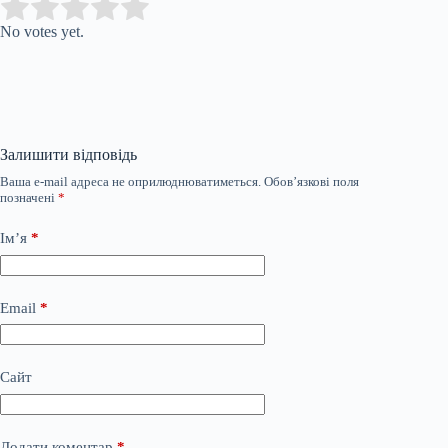
Submit Rating
Rate this item:
No votes yet.
Залишити відповідь
Ваша e-mail адреса не оприлюднюватиметься.
Обов’язкові поля
позначені
*
Ім’я
*
Email
*
Сайт
Додати коментар
*