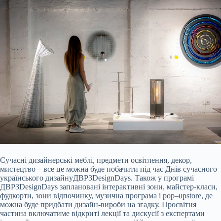
Сучасні дизайнерські меблі, предмети освітлення, декор,
мистецтво – все це можна буде побачити під час Днів сучасного
українського дизайну
ДВРЗ
Design
Days
. Також у програмі
ДВРЗ
Design
Days
заплановані інтерактивні зони, майстер-класи,
фудкорти
, зони відпочинку, музична програма і
pop
–
up
store
, де
можна буде придбати дизайн-вироби на згадку.
Просвітня
частина включатиме відкриті лекції та дискусії з експертами