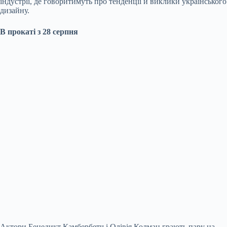
індустрії, де говоритимуть про тенденції й виклики українського
дизайну.
В прокаті з 28 серпня
Актори Бенедикт
Камбербетч
і Олівія
Колман
грають пару на