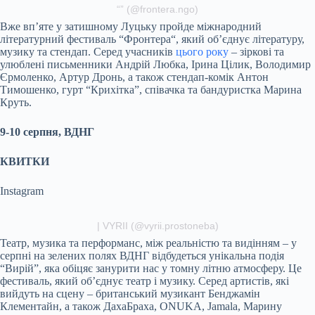
“” (@
frontera.ngo
)
Вже вп’яте у затишному Луцьку пройде міжнародний
літературний фестиваль “
Фронтера
“, який об’єднує літературу,
музику та
стендап
. Серед учасників
цього року
– зіркові та
улюблені письменники Андрій Любка, Ірина Цілик, Володимир
Єрмоленко, Артур
Дронь
, а також
стендап
-комік Антон
Тимошенко, гурт “Крихітка”, співачка та бандуристка Марина
Круть
.
9-
10
серпня, ВДНГ
КВИТКИ
Instagram
|
VYRII
(@
vyrii.prostoneba
)
Театр, музика та перформанс, між реальністю та видінням – у
серпні на зелених полях ВДНГ відбудеться унікальна подія
“Вирій”, яка обіцяє занурити нас у томну літню атмосферу. Це
фестиваль, який об’єднує театр і музику. Серед артистів, які
вийдуть на сцену – британський музикант Бенджамін
Клементайн, а також ДахаБраха, ONUKA, Jamala, Марину