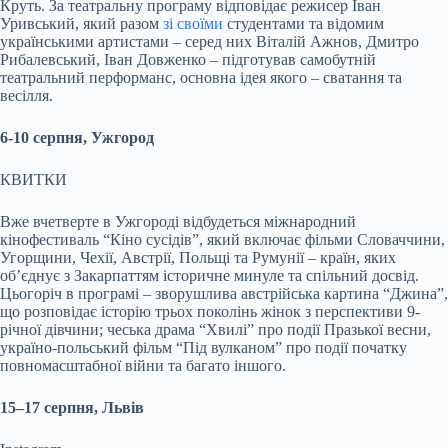
Круть. За театральну програму відповідає режисер Іван
Уривський, який разом
зі своїми
студентами та відомим
українськими артистами – серед них Віталій Ажнов, Дмитро
Рибалевський, Іван Довженко – підготував самобутній
театральний перформанс, основна ідея якого – сватання та
весілля.
6-
10
серпня, Ужгород
КВИТКИ
Вже вчетверте в Ужгороді відбудеться міжнародний
кінофестиваль “Кіно сусідів”, який включає фільми Словаччини,
Угорщини, Чехії, Австрії, Польщі та Румунії – країн, яких
об’єднує
з Закарпаттям історичне минуле та спільний досвід.
Цьогоріч в програмі – зворушлива австрійська картина “Джина”,
що розповідає історію трьох поколінь жінок з перспективи 9-
річної дівчини; чеська драма “Хвилі” про події Празької весни,
україно
-польський фільм “Під вулканом” про події початку
повномасштабної війни та багато іншого.
15
–
17
серпня, Львів