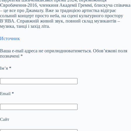
Євробачення-
20
16,
членкиня
Академії Греммі, блискуча співачка
– це все про Джамалу. Вже за традицією артистка відіграє
сольний концерт просто неба, на сцені культурного простору
В’ЯВА
. Справжній живий звук, повний склад музикантів –
музика, танці і захід літа.
Источник
Ваша e-mail адреса не оприлюднюватиметься.
Обов’язкові поля
позначені
*
Ім’я
*
Email
*
Сайт