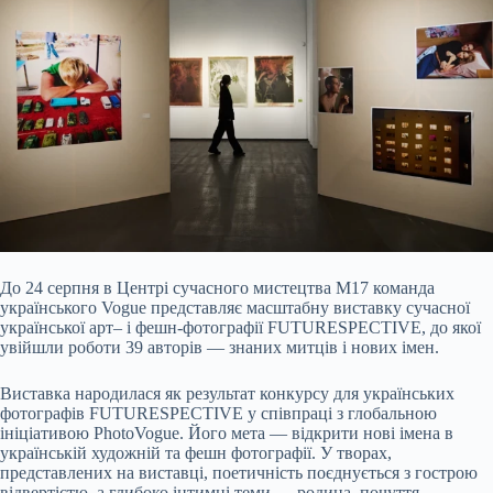
До
24
серпня в Центрі сучасного мистецтва
М17
команда
українського
Vogue
представляє масштабну виставку сучасної
української
арт
– і
фешн
-фотографії
FUTURESPECTIVE
, до якої
увійшли роботи 39 авторів — знаних митців і нових імен.
Виставка народилася як результат конкурсу для українських
фотографів
FUTURESPECTIVE
у співпраці з глобальною
ініціативою
PhotoVogue
. Його мета — відкрити нові імена в
українській художній та
фешн
фотографії. У творах,
представлених на виставці, поетичність поєднується з гострою
відвертістю, а глибоко інтимні теми — родина, почуття,