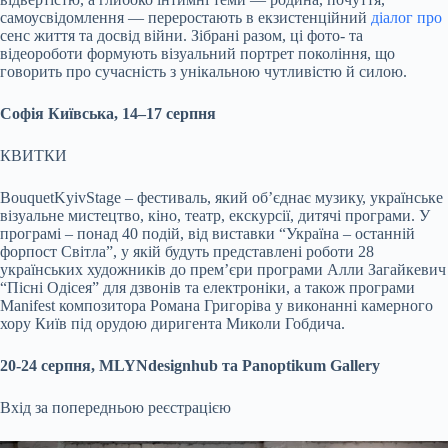
самоусвідомлення — переростають в екзистенційний
діалог про
сенс життя та досвід війни. Зібрані разом, ці фото- та
відеороботи
формують візуальний портрет покоління, що
говорить про сучасність з унікальною чутливістю й силою.
Софія Київська,
14
–
17
серпня
КВИТКИ
Bouquet
Kyiv
Stage
– фестиваль, який
об’єднає
музику, українське
візуальне мистецтво, кіно, театр, екскурсії, дитячі програми. У
програмі – понад 40 подій, від виставки “Україна – останній
форпост Світла”, у якій будуть представлені роботи 28
українських художників до
премʼєри
програми Алли
Загайкевич
“Пісні
Одісея
” для дзвонів та електроніки, а також програми
Manifest
композитора Романа
Григоріва
у виконанні камерного
хору Київ під орудою диригента Миколи
Гобдича
.
20-
24
серпня,
MLYN
design
hub
та
Panoptikum
Gallery
Вхід за попередньою
реєстрацією