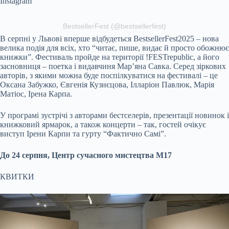
Instagram
BestsellerFest (@
bestsellerfest
)
В серпні у Львові вперше відбудеться
BestsellerFest
20
25 – нова
велика подія для всіх, хто “читає, пише, видає й просто обожнює
книжки”. Фестиваль пройде на території !
FESTrepublic
, а його
засновниця – поетка і
видавч
иня
Мар’яна Савка.
Cеред
зіркових
авторів, з якими можна буде поспілкуватися на фестивалі – це
Оксана Забужко, Євгенія Кузнєцова,
Ілларіон
Павлюк, Марія
Матіос, Ірена Карпа.
У програмі зустрічі з авторами бестселерів, презентації новинок і
книжковий ярмарок, а також концерти – так, гостей очікує
виступ Ірени Карпи та гурту “Фактично Самі”.
До
24
серпня, Центр сучасного мистецтва М17
КВИТКИ