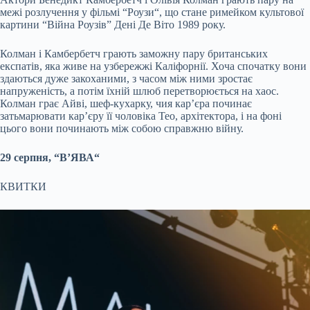
межі розлучення у фільмі “
Роузи
“, що стане римейком культової
картини “Війна
Роузів
” Дені Де Віто 1989 року.
Колман
і
Камбербетч
грають заможну пару британських
експатів
, яка живе на узбережжі Каліфорнії. Хоча спочатку вони
здаються дуже закоханими, з часом між ними зростає
напруженість, а потім їхній шлюб перетворюється на хаос.
Колман
грає Айві, шеф-кухарку, чия
кар’єра
починає
затьмарювати
кар’єру
її чоловіка
Тео
, архітектора, і на фоні
цього вони починають між собою справжню війну.
29 серпня, “
В’ЯВА
“
КВИТКИ