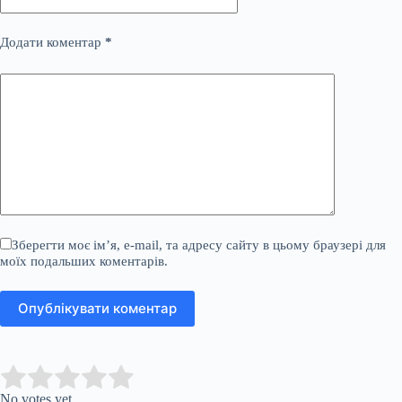
Додати коментар
*
Зберегти моє ім’я, e-mail, та адресу сайту в цьому браузері для
моїх подальших коментарів.
Опублікувати коментар
Submit Rating
Rate this item:
No votes yet.