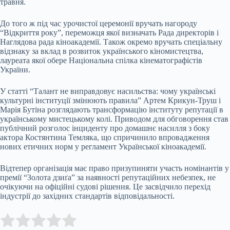
травня.
До того ж під час урочистої церемонії вручать нагороду
“Відкриття року”, переможця якої визначать Рада директорів і
Наглядова рада кіноакадемії. Також окремо вручать спеціальну
відзнаку за вклад в розвиток українського кіномистецтва,
лауреата якої обере Національна спілка кінематографістів
України.
У статті “Талант не виправдовує насильства: чому українські
культурні інституції змінюють правила” Артем Крикун-Труш і
Марія Бутіна розглядають трансформацію інституту репутації в
українському мистецькому колі. Приводом для обговорення став
публічний розголос інциденту про домашнє насилля з боку
актора Костянтина Темляка, що спричинило впровадження
нових етичних норм у регламент Української кіноакадемії.
Відтепер організація має право призупиняти участь номінантів у
премії “Золота дзиґа” за наявності репутаційних небезпек, не
очікуючи на офіційні судові рішення. Це засвідчило перехід
індустрії до західних стандартів відповідальності.
Submit Rating
Rate this item: