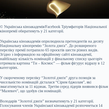
© Українська кіноакадемія/Facebook
Тріумфаторів Національної
кінопремії обиратимуть у 21 категорії.
Українська кіноакадемія оприлюднила претендентів на десяту
Національну кінопремію “Золота дзиґа”. До розширеного
переліку премії потрапило 65 проєктів шести різних видів.
Згідно з інформацією на офіційному сайті кіноакадемії,
найбільшу кількість номінацій у фінальному списку цьогоріч
отримала картина “Ти – Космос” — фільм фігурує відразу в 12
категоріях.
У скороченому переліку “Золотої дзиґи” друга позиція за
чисельністю номінацій дісталася “Сірим бджолам”, які
змагатимуться за 11 відзнак. Третім серед лідерів виявився фільм
“Малевич”, що здобув сім номінацій.
Володарів “Золотої дзиґи” визначатимуть у 21 категорії.
Голосування членів Української кіноакадемії розпочнеться 14