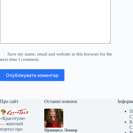
Save my name, email and website in this browser for the
next time I comment.
Опублікувати коментар
Про сайт
Останні новини
Інформ
П
С
«Красотуля»
К
— жіночий
С
портал про
Принцеса Леонор
К