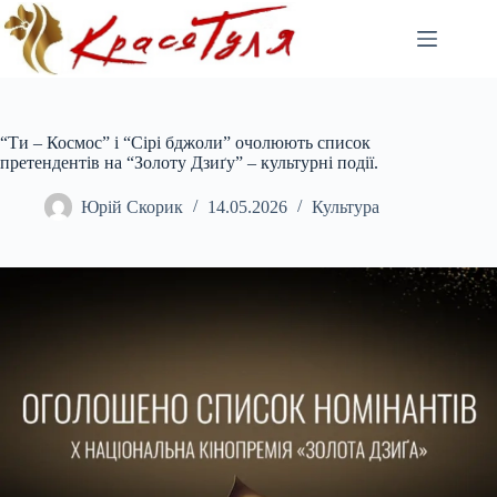
Перейти
до
вмісту
“Ти – Космос” і “Сірі бджоли” очолюють список
претендентів на “Золоту Дзиґу” – культурні події.
Юрій Скорик
14.05.2026
Культура