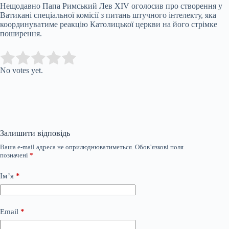
Нещодавно Папа Римський Лев XIV оголосив про створення у
Ватикані спеціальної комісії з питань штучного інтелекту, яка
координуватиме реакцію Католицької церкви на його стрімке
поширення.
Submit Rating
Rate this item:
No votes yet.
Залишити відповідь
Ваша e-mail адреса не оприлюднюватиметься.
Обов’язкові поля
позначені
*
Ім’я
*
Email
*