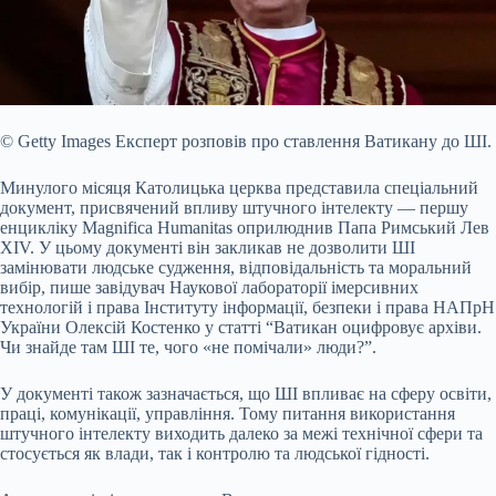
© Getty Images
Експерт розповів про ставлення Ватикану до ШІ.
Минулого місяця Католицька церква представила спеціальний
документ, присвячений впливу штучного інтелекту
— першу
енцикліку Magnifica Humanitas оприлюднив Папа Римський Лев
XIV. У цьому документі він закликав не дозволити ШІ
замінювати людське судження, відповідальність та моральний
вибір, пише завідувач Наукової лабораторії імерсивних
технологій і права Інституту інформації, безпеки і права НАПрН
України Олексій Костенко у статті “Ватикан оцифровує архіви.
Чи знайде там ШІ те, чого «не помічали» люди?”.
У документі також зазначається, що ШІ впливає на сферу освіти,
праці, комунікації, управління. Тому питання використання
штучного інтелекту виходить далеко за межі технічної сфери та
стосується як влади, так і контролю та людської гідності.