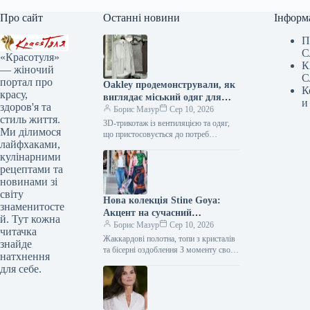
Про сайт
Останні новини
Інформ
П
С
«Красотуля»
К
— жіночий
С
портал про
Oakley продемонстрували, як
К
красу,
виглядає міський одяг для
и
здоров'я та
змінної погоди
Борис Мазур
Сер 10, 2026
стиль життя.
3D-трикотаж із вентиляцією та одяг,
Ми ділимося
що пристосовується до потреб
лайфхаками,
Виробник Oakley славиться своїм
кулінарними
інноваційним підходом до створення
одягу для активного…
рецептами та
новинами зі
світу
Нова колекція Stine Goya:
знаменитосте
Акцент на сучасний
й. Тут кожна
максималізм
Борис Мазур
Сер 10, 2026
читачка
Жаккардові полотна, топи з кристалів
знайде
та бісерні оздоблення З моменту свого
натхнення
заснування у 2006 році, бренд Stine
для себе.
Goya активно формував…