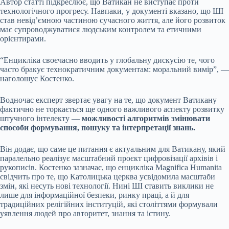
Автор статті підкреслює, що Ватикан не виступає проти
технологічного прогресу. Навпаки, у документі вказано, що ШІ
став невід’ємною частиною сучасного життя, але його розвиток
має супроводжуватися людським контролем та етичними
орієнтирами.
“Енцикліка своєчасно вводить у глобальну дискусію те, чого
часто бракує технократичним документам: моральний вимір”, —
наголошує Костенко.
Водночас експерт звертає увагу на те, що документ Ватикану
фактично не торкається ще одного важливого аспекту розвитку
штучного інтелекту —
можливості алгоритмів змінювати
способи формування, пошуку та інтерпретації знань.
Він додає, що саме це питання є актуальним для Ватикану, який
паралельно реалізує масштабний проєкт цифровізації архівів і
рукописів. Костенко зазначає, що енцикліка Magnifica Humanita
свідчить про те, що Католицька церква усвідомила масштаби
змін, які несуть нові технології. Нині ШІ ставить виклики не
лише для інформаційної безпеки, ринку праці, а й для
традиційних релігійних інституцій, які століттями формували
уявлення людей про авторитет, знання та істину.