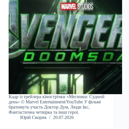
Кадр із трейлера кінострічки «Месники: Судний
день» © Marvel Entertainment/YouTube У фільмі
братимуть участь Доктор Дум, Люди Ікс,
Фантастична четвірка та інші герої.
Юрій Скорик
20.07.2026