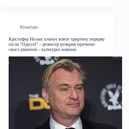
Культура
Крістофер Нолан планує взяти трирічну перерву
після “Одіссеї” – режисер розкрив причини
свого рішення – культурні новини