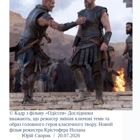
© Кадр з фільму «Одіссея» Дослідники
вважають, що режисер змінив ключові теми та
образ головного героя класичного твору. Новий
фільм режисера Крістофера Нолана
Юрій Скорик
20.07.2026