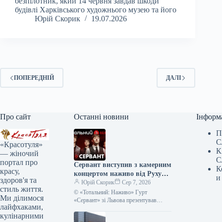
безпілотник, який 14 червня завдав шкоди
будівлі Харківського художнього музею та його
Юрій Скорик
19.07.2026
ПОПЕРЕДНІЙ
ДАЛІ
Про сайт
Останні новини
Інформ
П
С
«Красотуля»
К
— жіночий
С
портал про
Сервант виступив з камерним
К
красу,
концертом наживо від Руху
и
здоров'я та
опору ССО – фото, відео
Юрій Скорик
Сер 7, 2026
стиль життя.
© «Тотальний: Наживо» Гурт
Ми ділимося
«Сервант» зі Львова презентував
лайфхаками,
акустичний виступ у рамках серії
кулінарними
«Тотальний: Наживо». Запис був