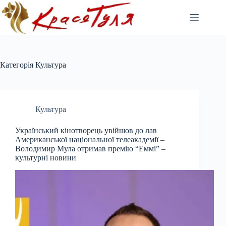
Перейти
до
вмісту
Категорія
Культура
Культура
Український кінотворець увійшов до лав
Американської національної телеакадемії –
Володимир Мула отримав премію “Еммі” –
культурні новини