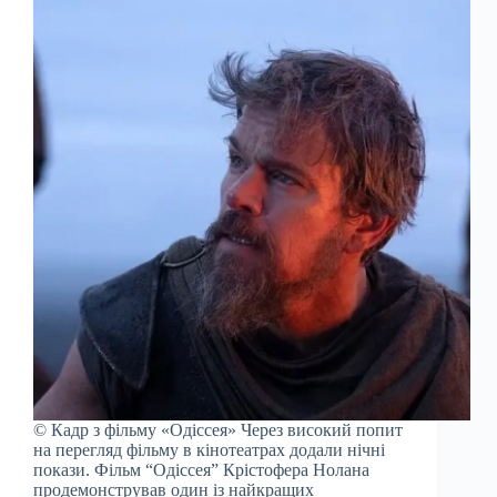
© Кадр з фільму «Одіссея» Через високий попит
на перегляд фільму в кінотеатрах додали нічні
покази. Фільм “Одіссея” Крістофера Нолана
продемонстрував один із найкращих