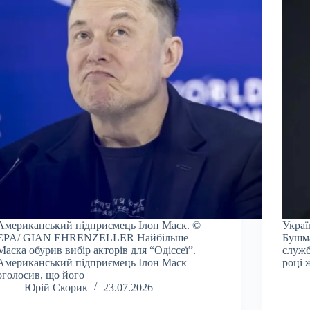
Американський підприємець Ілон Маск. ©
Украї
EPA/ GIAN EHRENZELLER Найбільше
Бушма
Маска обурив вибір акторів для “Одіссеї”.
служб
Американський підприємець Ілон Маск
році 
оголосив, що його
Юрій Скорик
23.07.2026