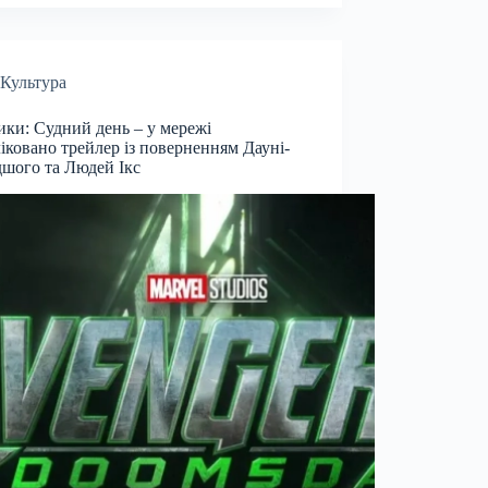
Культура
ки: Судний день – у мережі
іковано трейлер із поверненням Дауні-
шого та Людей Ікс