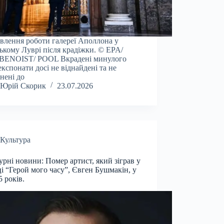
влення роботи галереї Аполлона у
ькому Луврі після крадіжки. © EPA/
BENOIST/ POOL Вкрадені минулого
експонати досі не віднайдені та не
нені до
Юрій Скорик
23.07.2026
Культура
урні новини: Помер артист, який зіграв у
ці “Герой мого часу”, Євген Бушмакін, у
5 років.