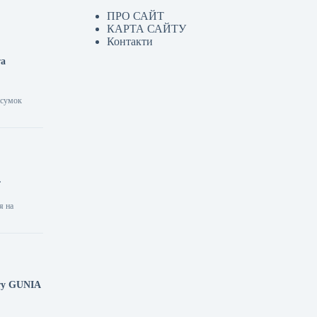
ПРО САЙТ
КАРТА САЙТУ
Контакти
та
х сумок
.
я на
кту GUNIA