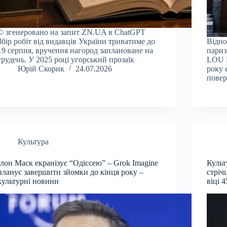
© згенеровано на запит ZN.UA в ChatGPT
Збір робіт від видавців України триватиме до
Відно
19 серпня, вручення нагород заплановане на
париз
грудень. У 2025 році угорський прозаїк
LOU 
Юрій Скорик
24.07.2026
року 
повер
Культура
Ілон Маск екранізує “Одіссею” – Grok Imagine
Культ
планує завершити зйомки до кінця року –
стріч
культурні новини
віці 4