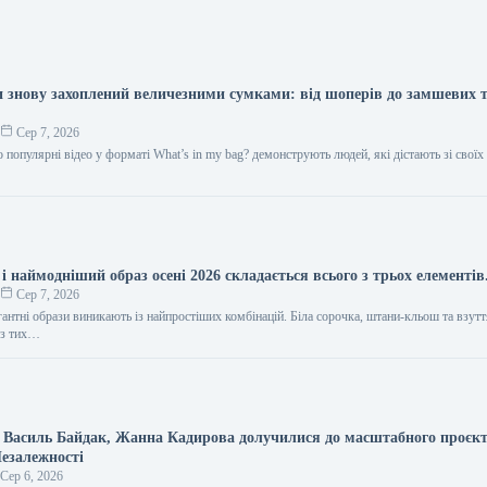
и знову захоплений величезними сумками: від шоперів до замшевих 
о
Сер 7, 2026
 популярні відео у форматі What’s in my bag? демонструють людей, які дістають зі свої
 наймодніший образ осені 2026 складається всього з трьох елементів
о
Сер 7, 2026
гантні образи виникають із найпростіших комбінацій. Біла сорочка, штани-кльош та взутт
а з тих…
, Василь Байдак, Жанна Кадирова долучилися до масштабного проє
Незалежності
Сер 6, 2026