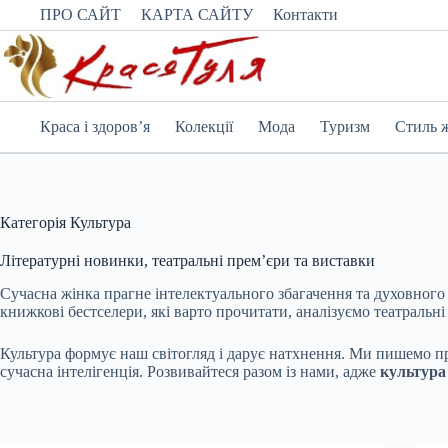
Перейти
ПРО САЙТ
КАРТА САЙТУ
Контакти
до
вмісту
Краса і здоров’я
Колекції
Мода
Туризм
Стиль 
Категорія
Культура
Літературні новинки, театральні прем’єри та виставки
Сучасна жінка прагне інтелектуального збагачення та духовного
книжкові бестселери, які варто прочитати, аналізуємо театральн
Культура формує наш світогляд і дарує натхнення. Ми пишемо про
сучасна інтелігенція. Розвивайтеся разом із нами, адже
культура