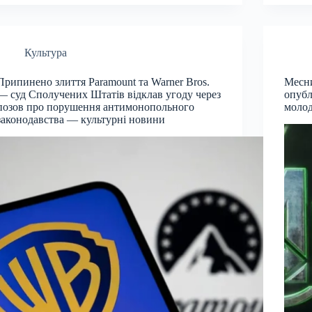
Культура
Припинено злиття Paramount та Warner Bros.
Месни
— суд Сполучених Штатів відклав угоду через
опубл
позов про порушення антимонопольного
молод
законодавства — культурні новини