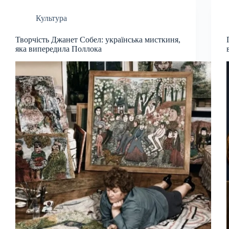
Культура
Творчість Джанет Собел: українська мисткиня,
яка випередила Поллока