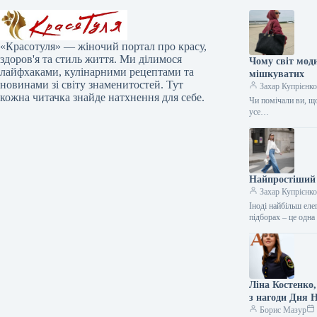
«Красотуля» — жіночий портал про красу,
здоров'я та стиль життя. Ми ділимося
Чому світ мод
лайфхаками, кулінарними рецептами та
мішкуватих
новинами зі світу знаменитостей. Тут
Захар Купрієнк
кожна читачка знайде натхнення для себе.
Чи помічали ви, що
усе…
Найпростіший і
Захар Купрієнк
Іноді найбільш еле
підборах – це одн
Ліна Костенко
з нагоди Дня 
Борис Мазур