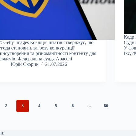
Кадр 
© Getty Images Коаліція штатів стверджує, що
Судни
угода становить загрозу конкуренції,
У філ
ціноутворення та різноманітності контенту для
Ікс, 
глядачів. Федеральна суддя Араселі
Юрій Скорик
21.07.2026
2
3
4
5
6
…
66
ни