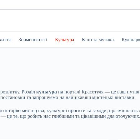
життя
Знаменитості
Культура
Кіно та музика
Кулінар
 розвитку. Розділ
культура
на порталі Красотуля — це ваш путівн
і постановки та запрошуємо на найцікавіші мистецькі виставки.
 історію мистецтва, культурні проєкти та заходи, що змінюють су
— це те, що робить нас глибшими та цікавішими для оточуючих