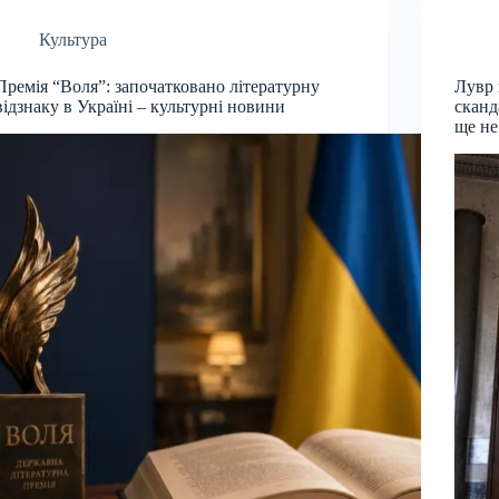
Культура
Премія “Воля”: започатковано літературну
Лувр 
відзнаку в Україні – культурні новини
сканд
ще не