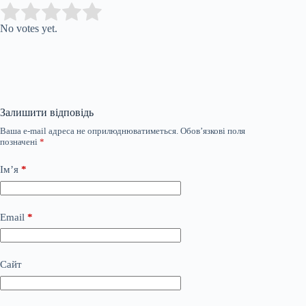
Submit Rating
Rate this item:
No votes yet.
Залишити відповідь
Ваша e-mail адреса не оприлюднюватиметься.
Обов’язкові поля
позначені
*
Ім’я
*
Email
*
Сайт