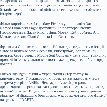
товаришів, які повинні пройти крізь міжзоряний конфлікт з
ризиком для майбутнього людства. У фільмі обіцяють великі
баталії, захопливі сюжетні лінії та зосередження на особистих
історіях героїв.
Фільм виробляється Legendary Pictures у співпраці з Bandai
Namco Filmworks і буде доступний на платформі Netflix.
Продюсерами є Джим Мікл, Лінда Моран, Кейл Бойтер, Алі
Мендес, а також Сідні Свіні та Ноа Сентінео.
Франшиза Gundam є однією з найбільш довготривалих в історії
аніме та включає безліч серіалів, кінострічок, ігор та манги. Її
початок бере з серіалу Mobile Suit Gundam у 1979 році, а сукупні
продажі інтелектуальної власності вже перевершили 5 мільярдів
доларів.
Олександр Рудинський –
український актор театру
та
кінематографу. У міжнародних проєктах він вже брав участь,
зокрема у серіалі Netflix “Декамерон”, де зіграв роль
другорядного персонажа. Минулого року фільм “Камінь, папір,
ножиці”, в якому Рудинський виконав головну роль, отримав
відзнаку “Найкращого британського короткометражного фільму”
на церемонії BAFTA
.