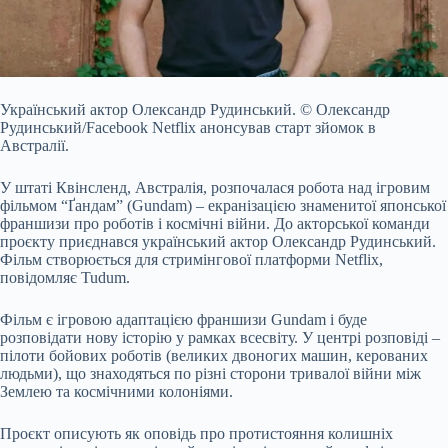
Український актор Олександр Рудинський.
© Олександр
Рудинський/Facebook
Netflix анонсував старт зйомок в
Австралії.
У штаті Квінсленд, Австралія, розпочалася робота над
ігровим
фільмом “Ґандам” (Gundam) – екранізацією знаменитої японської
франшизи про роботів і космічні війни.
До акторської команди
проєкту приєднався український актор Олександр Рудинський.
Фільм створюється для стримінгової платформи Netflix,
повідомляє
Tudum.
Фільм є ігровою адаптацією франшизи Gundam і буде
розповідати нову історію у рамках всесвіту. У центрі розповіді –
пілоти бойових роботів (великих двоногих машин, керованих
людьми), що знаходяться по різні сторони тривалої війни між
Землею та космічними колоніями.
Проєкт описують як оповідь про протистояння колишніх