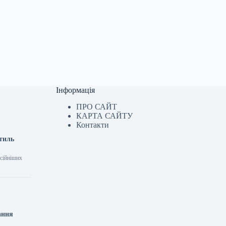
Інформація
ПРО САЙТ
КАРТА САЙТУ
Контакти
стиль
усійніших
ання