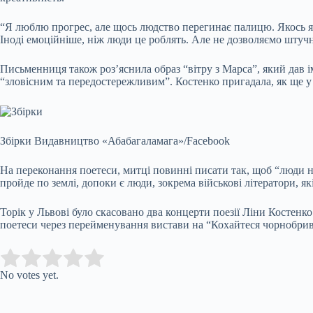
“Я люблю прогрес, але щось людство перегинає палицю. Якось я ч
Іноді емоційніше, ніж люди це роблять. Але не дозволяємо штуч
Письменниця також роз’яснила образ “вітру з Марса”, який дав і
“зловісним та передостережливим”. Костенко пригадала, як ще у 
Збірки
Видавництво «Абабагаламага»/Facebook
На переконання поетеси, митці повинні писати так, щоб “люди н
пройде по землі, допоки є люди, зокрема військові літератори, як
Торік у Львові було скасовано два концерти поезії Ліни Костенко
поетеси через перейменування вистави на “Кохайтеся чорнобриві
Submit Rating
Rate this item:
No votes yet.