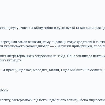
, відгукуючись на війну, зміни в суспільстві та виклики сьогод
передніми замовленнями, тому видавець готує додаткові 8 тисяч
ки українського самашедшого” — 234 тисячі примірників, та збір
ових літераторів, яких запросили на захід. Вона закликала підтри
ську культуру.
… Я прагну, щоб вас, молодих, вітали, і щоб ми йшли не осміяні
ebook
екту, застерігаючи від його надмірного впливу. Вона підкресли