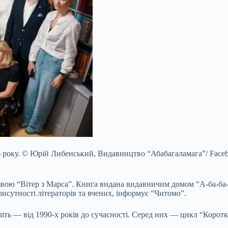
 року.
© Юрій Либенський, Видавництво “Абабагаламага”/ Face
азвою “Вітер з Марса”. Книга видана видавничим домом “А-ба-ба-
рисутності літераторів та вчених, інформує “Читомо”.
ть — від 1990-х років до сучасності. Серед них — цикл “Коротко –