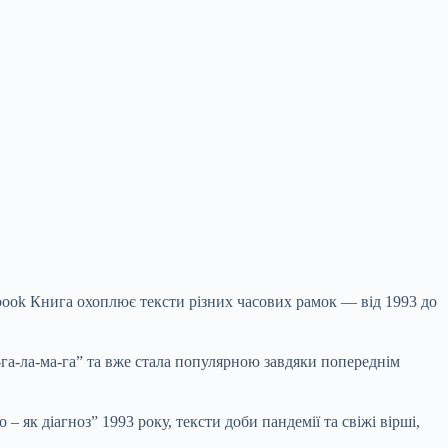
book
Книга охоплює тексти різних часових рамок —
від 1993 до
га-ла-ма-га” та вже стала популярною завдяки попереднім
 як діагноз” 1993 року, тексти доби пандемії та свіжі вірші,