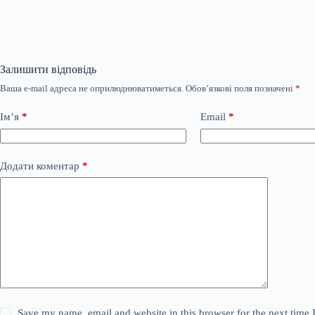
Залишити відповідь
Ваша e-mail адреса не оприлюднюватиметься.
Обов’язкові поля позначені
*
Ім’я
*
Email
*
Додати коментар
*
Save my name, email and website in this browser for the next time