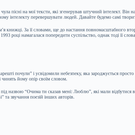
ула пісні на мої тексти, які згенерував штучний інтелект. Він 
ному інтелекту перевершувати людей. Давайте будемо самі творит
м’я книжці. За її словами, ще до настання повномасштабного втор
1993 році намагалася попередити суспільство, однак тоді її сло
арешті почули” і усвідомили небезпеку, яка зароджується просто
і чинять йому опір своїм словом.
 під назвою “Очима ти сказав мені: Люблю”, які мали відбутися в 
” та звучання поезій інших авторів.