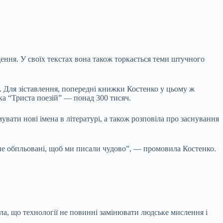
ення. У своїх текстах вона також торкається теми штучного
. Для зіставлення, попередні книжки Костенко у цьому ж
ка “Триста поезій” — понад 300 тисяч.
мувати нові імена в літературі, а також розповіла про заснування
, не обпльовані, щоб ми писали чудово”, — промовила Костенко.
ла, що технології не повинні замінювати людське мислення і