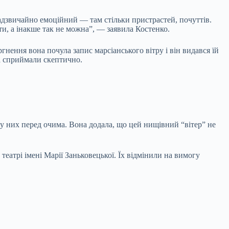
надзвичайно емоційний — там стільки пристрастей, почуттів.
и, а інакше так не можна”, — заявила Костенко.
гнення вона почула запис марсіанського вітру і він видався їй
ва сприймали скептично.
 у них перед очима. Вона додала, що цей нищівний “вітер” не
театрі імені Марії Заньковецької. Їх відмінили на вимогу