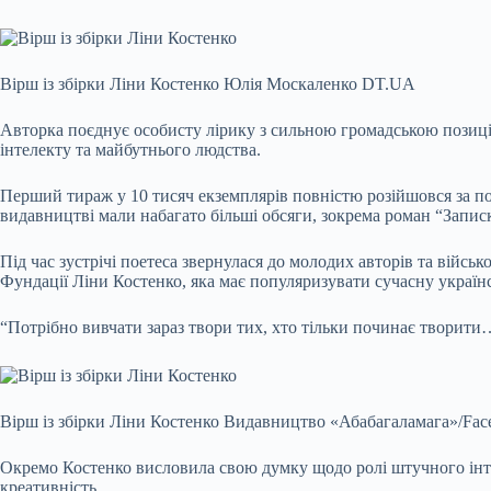
Вірш із збірки Ліни Костенко
Юлія Москаленко DT.UA
Авторка поєднує особисту лірику з сильною громадською позицією
інтелекту та майбутнього людства.
Перший тираж у 10 тисяч екземплярів повністю розійшовся за по
видавництві мали набагато більші обсяги, зокрема роман “Запис
Під час зустрічі поетеса звернулася до молодих авторів та військ
Фундації Ліни Костенко, яка має популяризувати сучасну україн
“Потрібно вивчати зараз твори тих, хто тільки починає творити
Вірш із збірки Ліни Костенко
Видавництво «Абабагаламага»/Fac
Окремо Костенко висловила свою думку щодо ролі штучного інтел
креативність.