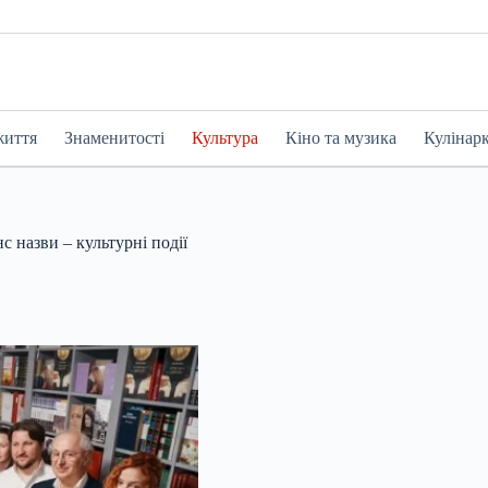
життя
Знаменитості
Культура
Кіно та музика
Кулінар
с назви – культурні події