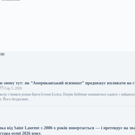
ни
н знову тут: як “Американський психопат” продовжує впливати на 
о
Сер 5, 2026
коли з’явився роман Брета Істона Елліса, Патрік Бейтман залишається однією з найдиск
рі. Його бездоганні…
ка від Saint Laurent з 2000-х років повертається — і претендує на зв
суара осені 2026 року.