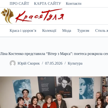
Перейти
ПРО САЙТ
КАРТА САЙТУ
Контакти
до
вмісту
Краса і здоров’я
Колекції
Мода
Туризм
Стиль 
Ліна Костенко представила “Вітер з Марса”: поетеса розкрила сен
Юрій Скорик
07.05.2026
Культура