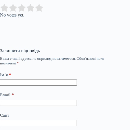
Submit Rating
Rate this item:
No votes yet.
Залишити відповідь
Ваша e-mail адреса не оприлюднюватиметься.
Обов’язкові поля
позначені
*
Ім’я
*
Email
*
Сайт