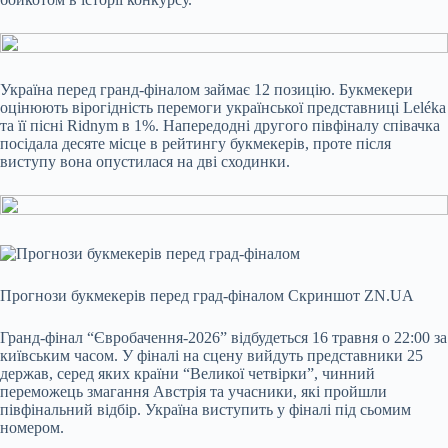
Україна перед гранд-фіналом займає 12 позицію. Букмекери
оцінюють вірогідність перемоги української представниці Leléka
та її пісні Ridnym в 1%. Напередодні другого півфіналу співачка
посідала десяте місце в рейтингу букмекерів, проте після
виступу вона опустилася на дві сходинки.
Прогнози букмекерів перед град-фіналом
Скриншот ZN.UA
Гранд-фінал “Євробачення-2026” відбудеться 16 травня о 22:00 за
київським часом. У фіналі на сцену вийдуть представники 25
держав, серед яких країни “Великої четвірки”, чинний
переможець змагання Австрія та учасники, які пройшли
півфінальний відбір. Україна виступить у фіналі під сьомим
номером.