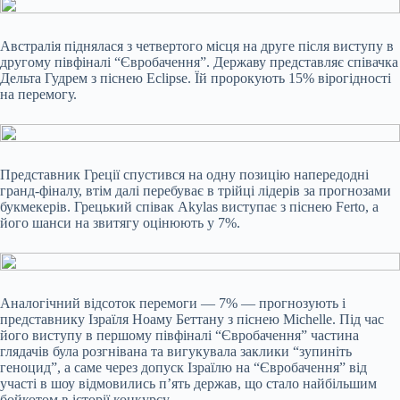
Австралія піднялася з четвертого місця на друге після виступу в
другому півфіналі “Євробачення”. Державу представляє співачка
Дельта Гудрем з піснею Eclipse. Їй пророкують 15% вірогідності
на перемогу.
Представник Греції спустився на одну позицію напередодні
гранд-фіналу, втім далі перебуває в трійці лідерів за прогнозами
букмекерів. Грецький співак Akylas виступає з піснею Ferto, а
його шанси на звитягу оцінюють у 7%.
Аналогічний відсоток перемоги — 7% — прогнозують і
представнику Ізраїля Ноаму Беттану з піснею Michelle. Під час
його виступу в першому півфіналі “Євробачення” частина
глядачів була розгнівана та вигукувала заклики “зупиніть
геноцид”, а саме через допуск Ізраїлю на “Євробачення” від
участі в шоу відмовились пʼять держав, що стало найбільшим
бойкотом в історії конкурсу.