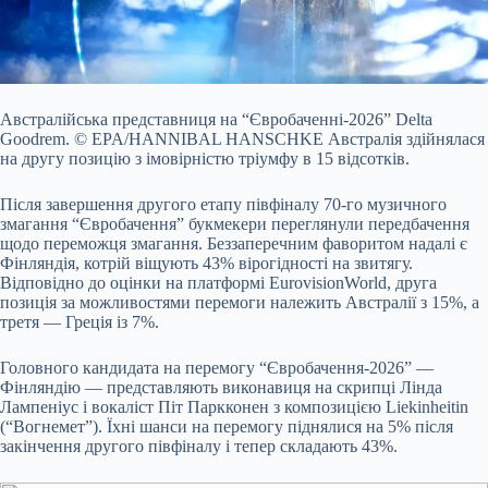
Австралійська представниця на “Євробаченні-2026” Delta
Goodrem.
© EPA/HANNIBAL HANSCHKE
Австралія здійнялася
на другу позицію з імовірністю тріумфу в 15 відсотків.
Після
завершення другого етапу півфіналу 70-го музичного
змагання “Євробачення” букмекери переглянули передбачення
щодо переможця змагання. Беззаперечним фаворитом надалі є
Фінляндія, котрій віщують 43% вірогідності на звитягу.
Відповідно до оцінки на платформі EurovisionWorld, друга
позиція за можливостями перемоги належить Австралії з 15%, а
третя — Греція із 7%.
Головного кандидата на перемогу “Євробачення-2026” —
Фінляндію — представляють виконавиця на скрипці Лінда
Лампеніус і вокаліст Піт Паркконен з композицією Liekinheitin
(“Вогнемет”). Їхні шанси на перемогу піднялися на 5% після
закінчення другого півфіналу і тепер складають 43%.