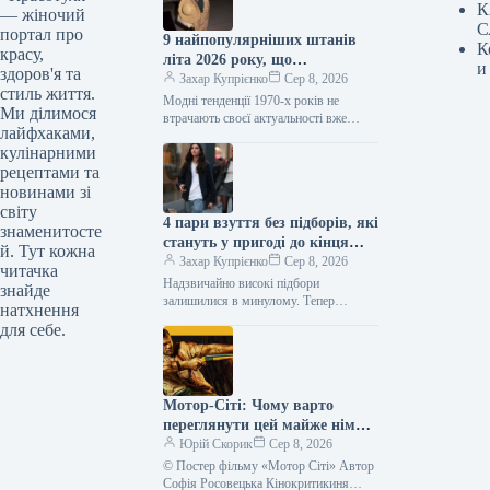
К
— жіночий
С
портал про
9 найпопулярніших штанів
К
красу,
літа 2026 року, що
и
здоров'я та
повертаються з 1970-х
Захар Купрієнко
Сер 8, 2026
стиль життя.
Модні тенденції 1970-х років не
Ми ділимося
втрачають своєї актуальності вже
лайфхаками,
кілька сезонів поспіль. Цього літа це
кулінарними
особливо помітно завдяки штанам:
моделі,…
рецептами та
новинами зі
світу
4 пари взуття без підборів, які
знаменитосте
стануть у пригоді до кінця
й. Тут кожна
літа
Захар Купрієнко
Сер 8, 2026
читачка
Надзвичайно високі підбори
знайде
залишилися в минулому. Тепер
натхнення
модниці все частіше надають перевагу
для себе.
взуттю без підборів: від балеток до
мюлів. Найстильніші…
Мотор-Сіті: Чому варто
переглянути цей майже німий
фільм у кінотеатрі – відео –
Юрій Скорик
Сер 8, 2026
новини України
© Постер фільму «Мотор Сіті» Автор
Софія Росовецька Кінокритикиня