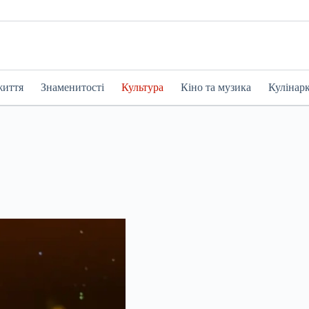
життя
Знаменитості
Культура
Кіно та музика
Кулінар