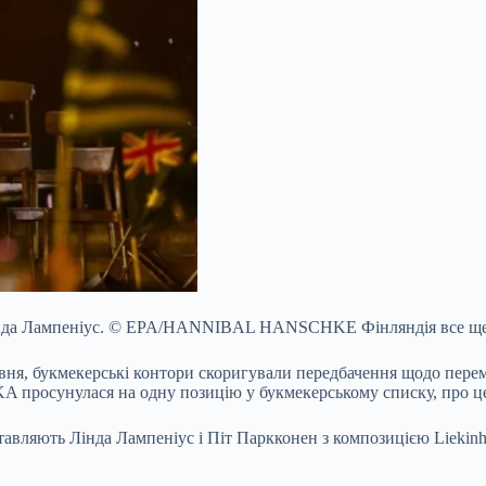
нда Лампеніус.
© EPA/HANNIBAL HANSCHKE
Фінляндія все щ
вня, букмекерські контори скоригували передбачення щодо пере
просунулася на одну позицію у букмекерському списку, про це п
авляють Лінда Лампеніус і Піт Паркконен з композицією Liekinhe