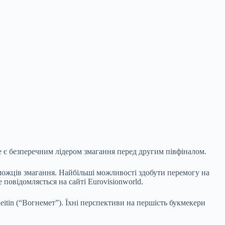
е є безперечним лідером змагання перед другим
півфіналом.
можців змагання. Найбільші можливості здобути перемогу на
овідомляється на сайті Eurovisionworld.
itin (“Вогнемет”). Їхні перспективи на першість букмекери