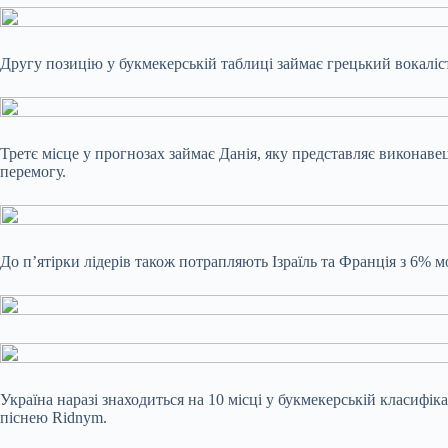
Другу позицію у букмекерській таблиці займає грецький вокаліст
Третє місце у прогнозах займає Данія, яку представляє виконав
перемогу.
До п’ятірки лідерів також потрапляють Ізраїль та Франція з 6% м
Україна наразі знаходиться на 10 місці у букмекерській класифік
піснею Ridnym.