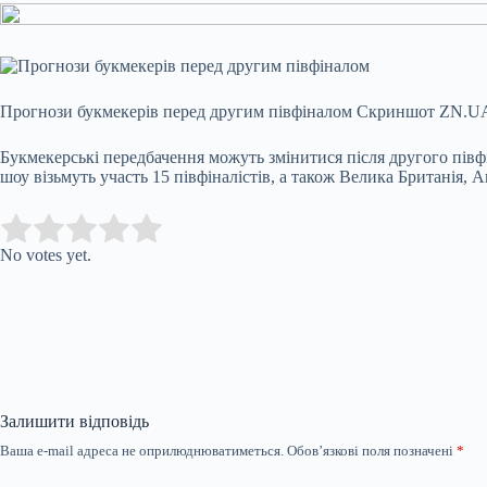
Прогнози букмекерів перед другим півфіналом
Скриншот ZN.U
Букмекерські передбачення можуть змінитися після другого півф
шоу візьмуть участь 15 півфіналістів, а також Велика Британія,
Submit Rating
Rate this item:
No votes yet.
Залишити відповідь
Ваша e-mail адреса не оприлюднюватиметься.
Обов’язкові поля позначені
*