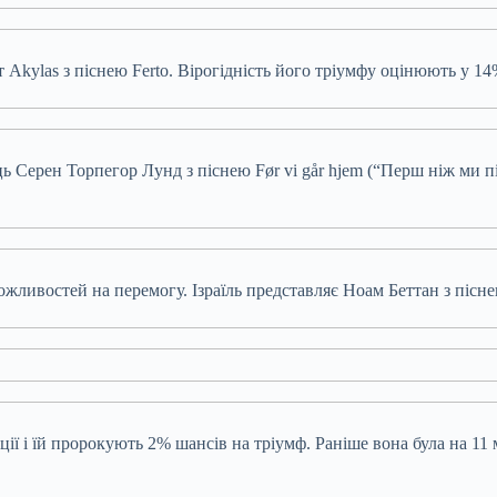
 Akylas з піснею Ferto. Вірогідність його тріумфу оцінюють у 14
ець Серен Торпегор Лунд з піснею Før vi går hjem (“Перш ніж ми
ожливостей на перемогу. Ізраїль представляє Ноам Беттан з пісне
ації і їй пророкують 2% шансів на тріумф. Раніше вона була на 1