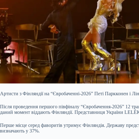
Артисти з Фінляндії на “Євробаченні-2026” Петі Паркконен і Лі
Після проведення першого півфіналу “Євробачення-2026” 12 тра
даний момент віддають Фінляндії. Представниця України LELÉKA 
Перше місце серед фаворитів утримує Фінляндія. Державу предст
визначають у 37%.