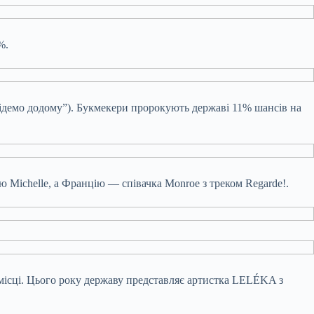
%.
 підемо додому”). Букмекери пророкують державі 11% шансів на
ю Michelle, а Францію — співачка Monroe з треком Regarde!.
1 місці. Цього року державу представляє артистка LELÉKA з