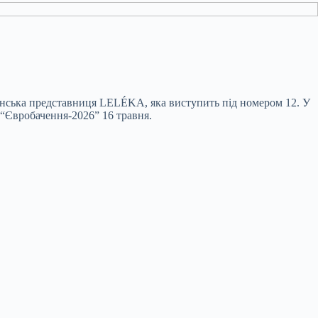
раїнська представниця LELÉKA, яка виступить під номером 12. У
у “Євробачення-2026” 16 травня.