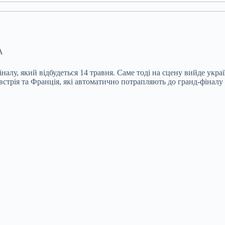
A
іналу, який відбудеться 14 травня. Саме тоді на сцену вийде ук
 Австрія та Франція, які автоматично потрапляють до гранд-фінал