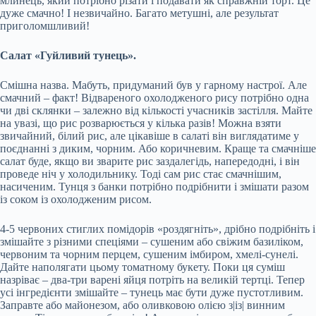
млинець, який потрібно різати і подавати як справжній торт. Це
дуже смачно! І незвичайно. Багато метушні, але результат
приголомшливий!
Салат «Гуйливий тунець».
Смішна назва. Мабуть, придуманий був у гарному настрої. Але
смачний – факт! Відвареного охолодженого рису потрібно одна
чи дві склянки – залежно від кількості учасників застілля. Майте
на увазі, що рис розварюється у кілька разів! Можна взяти
звичайний, білий рис, але цікавіше в салаті він виглядатиме у
поєднанні з диким, чорним. Або коричневим. Краще та смачніше
салат буде, якщо ви зварите рис заздалегідь, напередодні, і він
проведе ніч у холодильнику. Тоді сам рис стає смачнішим,
насиченим. Тунця з банки потрібно подрібнити і змішати разом
із соком із охолодженим рисом.
4-5 червоних стиглих помідорів «роздягніть», дрібно подрібніть і
змішайте з різними спеціями – сушеним або свіжим базиліком,
червоним та чорним перцем, сушеним імбиром, хмелі-сунелі.
Дайте наполягати цьому томатному букету. Поки ця суміш
назріває – два-три варені яйця потріть на великій тертці. Тепер
усі інгредієнти змішайте – тунець має бути дуже пустотливим.
Заправте або майонезом, або оливковою олією з|із| винним