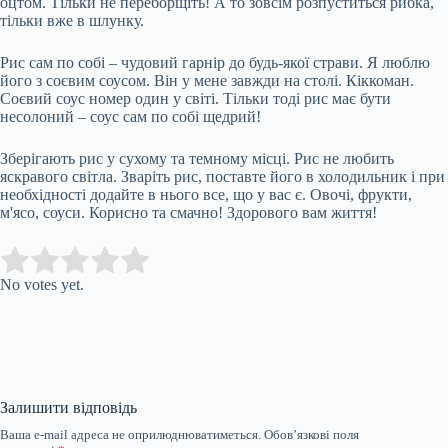
оцтом. Тільки не переборщіть! А то зовсім розпуститься рибка,
тільки вже в шлунку.
Рис сам по собі – чудовий гарнір до будь-якої страви. Я люблю
його з соєвим соусом. Він у мене завжди на столі. Кіккоман.
Соєвий соус номер один у світі. Тільки тоді рис має бути
несолоний – соус сам по собі щедрий!
Зберігають рис у сухому та темному місці. Рис не любить
яскравого світла. Зваріть рис, поставте його в холодильник і при
необхідності додайте в нього все, що у вас є. Овочі, фрукти,
м'ясо, соуси. Корисно та смачно! Здорового вам життя!
Submit Rating
Rate this item:
No votes yet.
Залишити відповідь
Ваша e-mail адреса не оприлюднюватиметься.
Обов’язкові поля