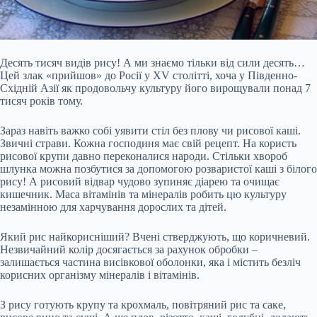
Десять тисяч видів рису! А ми знаємо тільки від сили десять…
Цей злак «прийшов» до Росії у XV столітті, хоча у Південно-
Східній Азії як продовольчу культуру його вирощували понад 7
тисяч років тому.
Зараз навіть важко собі уявити стіл без плову чи рисової каші.
Звичні страви. Кожна господиня має свій рецепт. На користь
рисової крупи давно переконалися народи. Стільки хвороб
шлунка можна позбутися за допомогою розваристої каші з білого
рису! А рисовий відвар чудово зупиняє діарею та очищає
кишечник. Маса вітамінів та мінералів робить цю культуру
незамінною для харчування дорослих та дітей.
Який рис найкорисніший? Вчені стверджують, що коричневий.
Незвичайний колір досягається за рахунок обробки –
залишається частина висівкової оболонки, яка і містить безліч
корисних організму мінералів і вітамінів.
З рису готують крупу та крохмаль, повітряний рис та саке,