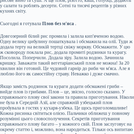
рисове вино та суші. А ще плов, різотто, каші, голубці, додають
у салати та роблять десерти. Сотні та тисячі рецептів у різних
кухнях світу.
Сьогодні я готувала
Плов без м'яса
.
Довгозерний білий рис промила і залила кип'яченою водою.
Одну велику цибулину пошаткувала і обсмажила на олії. Туди ж
додала терту на великій тертці свіжу моркву. Обсмажити. У цю
ж сковороду поклала рис, додала промиті родзинки та курагу.
Посолила. Поперчили. Додала зіру. Залила водою. Зачинила
кришку. Заважати такий вегетаріанський плов не можна! За 20
хвилин він готовий. Це чудовий гарнір до риби чи м'яса. Але я
люблю його як самостійну страву. Неважко і дуже смачно.
Якщо замість родзинок та кураги додати обсмажені гриби –
вийде плов із грибами. Плов – це, звісно, голосно сказано. У
справжнього плову свої закони та правила приготування. Ніколи
не була в Середній Азії, але справжній узбецький плов
пробувала в гостях у кухаря-узбека. Це щось приголомшливе!
Кожна рисинка світиться олією. Пальчики оближеш у повному
розумінні цього словосполучення. Секретів приготування
справжнього плову багато – у кожного свій. Плов заслуговує на
окрему статтю і, можливо, вона народиться. Тільки ось випитаю