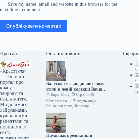
Save my name, email and website in this browser for the
next time I comment.
Опублікувати коментар
Про сайт
Останні новини
Інформ
П
С
«Красотуля»
К
— жіночий
С
портал про
Балеткор у скандинавському
К
красу,
стилі в новій колекції Baum
и
здоров'я та
und Pferdgarten
Борис Мазур
Сер 8, 2026
стиль життя.
Копенгагенський Тиждень моди
Ми ділимося
Схоже, що тренд “балеткор”
лайфхаками,
залишиться з нами до наступного літа,
кулінарними
і це підтвердив данський бренд Baum
und…
рецептами та
новинами зі
світу
Havaianas представили
знаменитосте