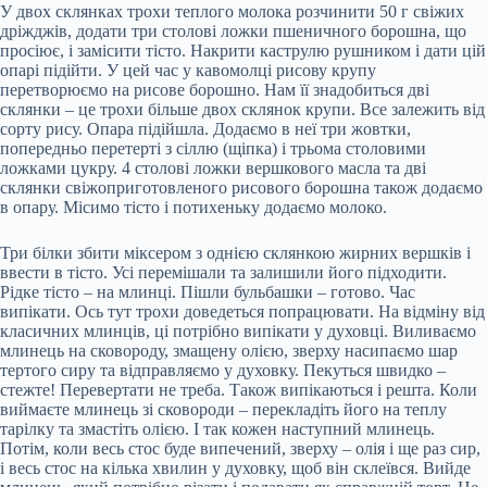
У двох склянках трохи теплого молока розчинити 50 г свіжих
дріжджів, додати три столові ложки пшеничного борошна, що
просіює, і замісити тісто. Накрити каструлю рушником і дати цій
опарі підійти. У цей час у кавомолці рисову крупу
перетворюємо на рисове борошно. Нам її знадобиться дві
склянки – це трохи більше двох склянок крупи. Все залежить від
сорту рису. Опара підійшла. Додаємо в неї три жовтки,
попередньо перетерті з сіллю (щіпка) і трьома столовими
ложками цукру. 4 столові ложки вершкового масла та дві
склянки свіжоприготовленого рисового борошна також додаємо
в опару. Місимо тісто і потихеньку додаємо молоко.
Три білки збити міксером з однією склянкою жирних вершків і
ввести в тісто. Усі перемішали та залишили його підходити.
Рідке тісто – на млинці. Пішли бульбашки – готово. Час
випікати. Ось тут трохи доведеться попрацювати. На відміну від
класичних млинців, ці потрібно випікати у духовці. Виливаємо
млинець на сковороду, змащену олією, зверху насипаємо шар
тертого сиру та відправляємо у духовку. Пекуться швидко –
стежте! Перевертати не треба. Також випікаються і решта. Коли
виймаєте млинець зі сковороди – перекладіть його на теплу
тарілку та змастіть олією. І так кожен наступний млинець.
Потім, коли весь стос буде випечений, зверху – олія і ще раз сир,
і весь стос на кілька хвилин у духовку, щоб він склеївся. Вийде