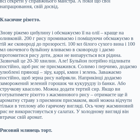
всі секрети у справжнього майстра. А поки що свої
напрацювання, свій досвід.
Класичне різотто.
Знову ріжемо цибулину і обсмажуємо її на олії – краще на
оливковій. 200 г рису промиваємо і помішуючи обсмажуємо в
тій же сковороді до прозорості. 100 мл білого сухого вина і 100
мл овочевого бульйону вливаємо в сковороду і даємо
протомитися рису доти, доки не випарується вся рідина.
Зазвичай це 20-30 хвилин. Але! Бульйон потрібно підливати
постійно, щоб рис не присмажився. Солимо і перчимо, додаємо
улюблені прянощі – зіру, каррі, кмин і зелень. Заважаємо
постійно, щоб зерна рису набрякли. Наприкінці додаємо
заморожений зелений горошок чи кукурудзу із банки. Або
стручкову квасолю. Можна додати тертий сир. Якщо ви
готуватимете різотто з жасминового рису – отримаєте ще й
ароматну страву з приємним присмаком, який можна відчути
тільки в теплому або гарячому вигляді. Ось чому жасминовий
рис не використовується у салатах. У холодному вигляді він
втрачає свій аромат.
Рисовий млинець торт.