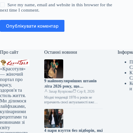
Save my name, email and website in this browser for the
next time I comment.
Опублікувати коментар
Про сайт
Останні новини
Інформ
П
С
«Красотуля»
К
— жіночий
С
портал про
9 найпопулярніших штанів
К
красу,
літа 2026 року, що
и
здоров'я та
повертаються з 1970-х
Захар Купрієнко
Сер 8, 2026
стиль життя.
Модні тенденції 1970-х років не
Ми ділимося
втрачають своєї актуальності вже
лайфхаками,
кілька сезонів поспіль. Цього літа це
кулінарними
особливо помітно завдяки штанам:
моделі,…
рецептами та
новинами зі
світу
4 пари взуття без підборів, які
знаменитосте