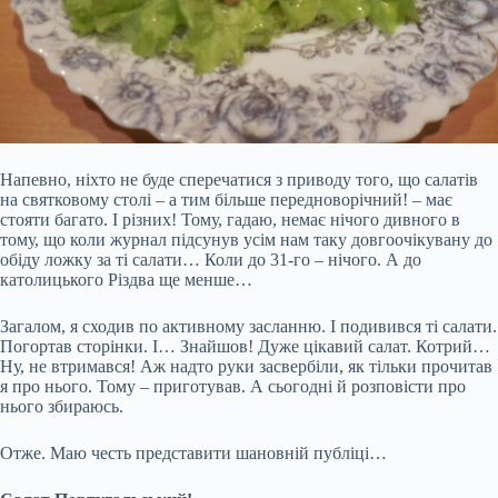
Напевно, ніхто не буде сперечатися з приводу того, що салатів
на святковому столі – а тим більше передноворічний! – має
стояти багато. І різних! Тому, гадаю, немає нічого дивного в
тому, що коли журнал підсунув усім нам таку довгоочікувану до
обіду ложку за ті салати… Коли до 31-го – нічого. А до
католицького Різдва ще менше…
Загалом, я сходив по активному засланню. І подивився ті салати.
Погортав сторінки. І… Знайшов! Дуже цікавий салат. Котрий…
Ну, не втримався! Аж надто руки
засвербіли, як тільки прочитав
я про нього. Тому – приготував. А сьогодні й розповісти про
нього збираюсь.
Отже. Маю честь представити шановній публіці…