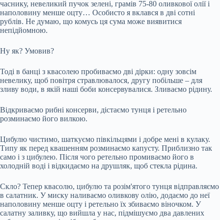
часнику, невеликий пучок зелені, грамів 75-80 оливкової олії і
наполовину менше оцту… Особисто я вклався в дві сотні
рублів. Не думаю, що комусь ця сума може виявитися
непідйомною.
Ну як? Умовив?
Тоді в банці з квасолею пробиваємо дві дірки: одну зовсім
невелику, щоб повітря стравлювалося, другу побільше – для
зливу води, в якій наші боби консервувалися. Зливаємо рідину.
Відкриваємо рибні консерви, дістаємо тунця і ретельно
розминаємо його вилкою.
Цибулю чистимо, шаткуємо півкільцями і добре мені в кулаку.
Типу як перед квашенням розминаємо капусту. Приблизно так
само і з цибулею. Після чого ретельно промиваємо його в
холодній воді і відкидаємо на друшляк, щоб стекла рідина.
Скло? Тепер квасолю, цибулю та розім'ятого тунця відправляємо
в салатник. У миску наливаємо оливкову олію, додаємо до неї
наполовину менше оцту і ретельно їх збиваємо віночком. У
салатну заливку, що вийшла у нас, підмішуємо два давлених