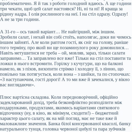
проблематично. Я й так з роботи голодний вдаюсь. А ще години
три чекати, щоб цей салат настоявся? Ні, ні та ні! Я краща за
рідину надра. І олія рослинного на неї. І на стіл одразу. Одразу!
А не за три години.
А 31-го – ось такий варіант… Не найгірший, між іншим.
Зробили салат, і нехай він собі стоїть, наполягає, доки ви чимось
іншим зайняті. Але коли раптом гості, як сніг на голову, раніше
того терміну, про який ви ще позаминулого року домовилися…
Навіть метушитися не треба – ой, мовляв, зараз, тільки салати
заправимо… Та заправлено все вже! Тільки на стіл поставити та
ложки в нього встромити. Горілку з кучугури, що на балконі
намело, як з піхов, вихопити стрімко і холодну її, з лінню, що
повільно так потягується, коли вона – з шийки, та по стопочках:
«З наступаючим, гості дорогі! А то ми вже й зачекалися, у вікно
вас виглядаючи».
Плюс вартісна складова. Коли передноворічний, офіційно
задекларований дохід, треба безконфліктно розподілити між
подарунками, продуктами, якимись варіантами святкового
відпочинку (ну, в кіно, як мінімум, сходити!) – бюджетний
характер цього салату, як на мій погляд, має не таке вже й
маловажливе значення. Банка білої консервованої квасолі, банку
натурального тунця, головка червоної цибулі та пара зубчиків