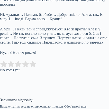
просила?
Ні, мужики… Пальми, баобаби… Добре, звісно. Але ж так. В
міру. І… Іноді. Вдома воно… Краще!
А мрії… Нехай вони справджуються! Хто ж проти? Але й у
реалі… Не так погано воно у нас, як комусь хотілося б. Ось і
салат… Португальська. З тунцем! Португальський салат на столі
стоїть. І що тоді сидимо? Накладаємо, накладаємо по тарілках!
Ну… З Новим роком!
Submit Rating
Rate this item:
No votes yet.
Залишити відповідь
Ваша e-mail адреса не оприлюднюватиметься.
Обов’язкові поля