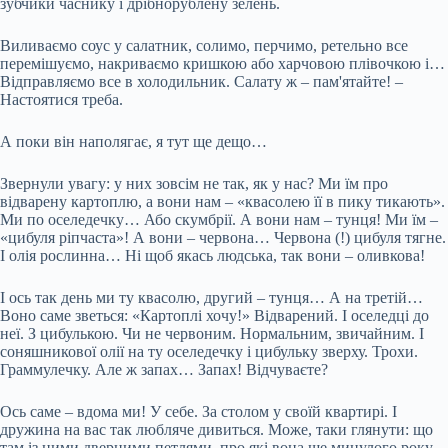
зубчики часнику і дрібнорублену зелень.
Виливаємо соус у салатник, солимо, перчимо, ретельно все
перемішуємо, накриваємо кришкою або харчовою плівочкою і…
Відправляємо все в холодильник. Салату ж – пам'ятайте! –
Настоятися треба.
А поки він наполягає, я тут ще дещо…
Звернули увагу: у них зовсім не так, як у нас? Ми їм про
відварену картоплю, а вони нам – «квасолею її в пику тикають».
Ми по оселедечку… Або скумбрії. А вони нам – тунця! Ми їм –
«цибуля ріпчаста»! А вони – червона… Червона (!) цибуля тягне.
І олія рослинна… Ні щоб якась людська, так вони – оливкова!
І ось так день ми ту квасолю, другий – тунця… А на третій…
Воно саме зветься: «Картоплі хочу!» Відварений. І оселедці до
неї. З цибулькою. Чи не червоним. Нормальним, звичайним. І
соняшникової олії на ту оселедечку і цибульку зверху. Трохи.
Граммулечку. Але ж запах… Запах! Відчуваєте?
Ось саме – вдома ми! У себе. За столом у своїй квартирі. І
дружина на вас так любляче дивиться. Може, таки глянути: що
там із цими дверними петлями, про які вона ще минулого року