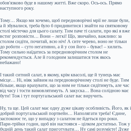
обов'язково буде в нашому житті. Вже скоро. Ось-ось. Прямо
наступного року.
Тому… Якщо ми хочемо, щоб передноворічні мрії не лише були,
а й збувалися, треба було б придивитися і знайти на святковому
столі містечко для цього салату. Тим паче ті салати, про які я вже
встиг розповісти… Вони – легкі! Що, звичайно, важливо: за
столом сидіти, почитай, всю ніч! А сите черево, воно не тільки
до роботи – суто негативно, а й у сон його – буває! – хилить.
Тому сильно наїдатись за передноворічним столом не
рекомендується. Але й голодним залишатися теж якось
небажано!
І такий ситний салат, в якому, крім квасолі, ще й тунець має
місце… Ні, ніяк зайвим на передноворічному столі не буде. Тим
більше, якщо врахувати, що за ним не тільки сидітимуть, але час
від часу і тости вимовлятимуть. А закуска… Вона солідною має
бути! Тож і тут португальський салат вас виручить.
Ну, та ще. Цей салат має одну дуже цікаву особливість. Його, як і
добрий португальський портвейн… Наполягати треба! Єдине,
заспокоює те, що у випадку з салатом не йдеться про роки.
Пари-трійки годин, щоб він настоявся – цілком достатньо. Тож у
будній день такий салат приготувати… Ну самі розумієте! Дуже