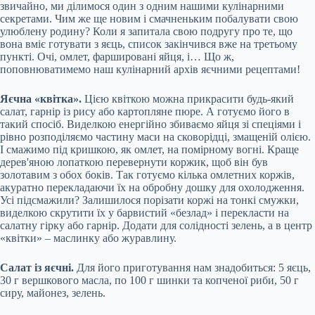
звичайно, ми ділимося один з одним нашими кулінарними
секретами. Чим же ще новим і смачненьким побалувати свою
улюблену родину? Коли я запитала свою подругу про те, що
вона вміє готувати з яєць, список закінчився вже на третьому
пункті. Очі, омлет, фаршировані яйця, і… Що ж,
поповнюватимемо наш кулінарний архів яєчними рецептами!
Яєчна «квітка».
Цією квіткою можна прикрасити
будь-який
салат, гарнір із рису або картопляне пюре. А готуємо його в
такий спосіб. Виделкою енергійно збиваємо яйця зі спеціями і
рівно розподіляємо частину маси на сковорідці, змащеній олією.
І смажимо під кришкою, як омлет, на помірному вогні. Краще
дерев'яною лопаткою перевернути коржик, щоб він був
золотавим з обох боків. Так готуємо кілька омлетних коржів,
акуратно перекладаючи їх на обробну дошку для охолодження.
Усі підсмажили? Залишилося порізати коржі на тонкі смужки,
виделкою скрутити їх у барвистий «безлад» і перекласти на
салатну гірку або гарнір. Додати для солідності зелень, а в центр
«квітки» – маслинку або журавлину.
Салат із яєчні.
Для його приготування нам знадобиться: 5 яєць,
30 г вершкового масла, по 100 г шинки та копченої риби, 50 г
сиру, майонез, зелень.