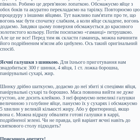
півколо. Робимо це дерев'яною лопаткою. Обсмажуємо яйце з
обох боків та акуратно перекладаємо на тарілку. Повторюємо цю
процедуру з іншими яйцями. Тут важливо пам'ятати про те, що
вогонь має бути спочатку слабким, а коли яйце складене, вогонь
додаємо. Завдяки цьому поверхня обсмажується до красивого
золотистого кольору. Потім посипаємо «гаманці» петрушкою.
Але це не все! Перед тим як скласти гаманець, можна начинити
його подрібненим м'ясом або цибулею. Ось такий оригінальний
спосіб.
Яєчні галушки з шинкою.
Для їхнього приготування нам
знадобиться: 300 г шинки, 4 яйця, 1 ст. ложка борошна,
панірувальні сухарі, жир.
Шинку дрібно шаткуємо, додаємо до неї збиті зі спеціями яйця,
панірувальні сухарі та борошно. Маса повинна вийти не дуже
густою, але досить клейкою. З неї формуємо невеликі галушки
величиною з голубине яйце, пануємо їх у сухарях і обсмажуємо
5 хвилин у великій кількості жиру. Або у фритюрниці, якщо
вона є. Можна відразу обваляти готові галушки в каррі,
подрібненої зелені. Чи не правда, цей варіант яєчні навіть до
святкового столу підходить?
Приємного апетиту!