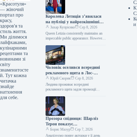
С
«Красотуля»
К
— жіночий
С
портал про
Королева Летиція з’явилася
К
красу,
на публіці у найрозкішнішій
и
здоров'я та
сукні цього літа
Захар Купрієнко
Сер 8, 2026
стиль життя.
Queen Letizia consistently maintains an
Ми ділимося
impeccable public appearance. However,
лайфхаками,
during her recent visit to Mallorca, she
кулінарними
managed to surprise everyone.…
рецептами та
новинами зі
світу
Чоловік оселився всередині
знаменитосте
рекламного щита в Лос-
й. Тут кожна
Анджелесі — Netflix рекламує
Юрій Скорик
Сер 8, 2026
читачка
фільм “Останній дім” —
Людина проживає всередині
знайде
культурні новини.
рекламного щита задля промоції
натхнення
нового фільму від Netflix. © WUSA9/
для себе.
YouTube Чоловік перебуватиме в
імпровізованій вітальні протягом…
Прозора спідниця: Шарліз
Терон показує
найвідважніший тренд 2026
Борис Мазур
Сер 7, 2026
року
Аналізуємо появу акторки у її день