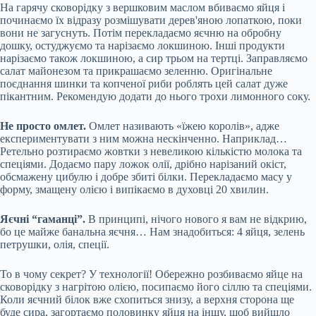
На гарячу сковорідку з вершковим маслом вбиваємо яйця і
починаємо їх відразу розмішувати дерев'яною лопаткою, поки
вони не загуснуть. Потім перекладаємо яєчню на обробну
дошку, остуджуємо та нарізаємо локшиною. Інші продукти
нарізаємо також локшиною, а сир трьом на тертці. Заправляємо
салат майонезом та прикрашаємо зеленню. Оригінальне
поєднання шинки та копченої риби роблять цей салат дуже
пікантним. Рекомендую додати до нього трохи лимонного соку.
Не просто омлет.
Омлет називають «їжею королів», адже
експериментувати з ним можна нескінченно. Наприклад…
Ретельно розтираємо жовтки з невеликою кількістю молока та
спеціями. Додаємо пару ложок олії, дрібно нарізаний окіст,
обсмажену цибулю і добре збиті білки. Перекладаємо масу у
форму, змащену олією і випікаємо в духовці 20 хвилин.
Яєчні “гаманці”.
В принципі, нічого нового я вам не відкрию,
бо це майже банальна яєчня… Нам знадобиться: 4 яйця, зелень
петрушки, олія, спеції.
То в чому секрет? У технології! Обережно розбиваємо яйце на
сковорідку з нагрітою олією, посипаємо його сіллю та спеціями.
Коли яєчний білок вже схопиться знизу, а верхня сторона ще
буде сира, загортаємо половинку яйця на іншу, щоб вийшло