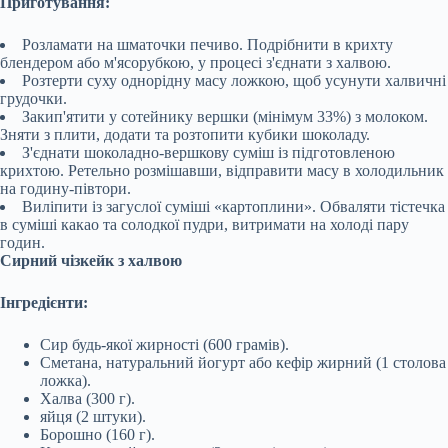
Приготування:
Розламати на шматочки печиво. Подрібнити в крихту
блендером або м'ясорубкою, у процесі з'єднати з халвою.
Розтерти суху однорідну масу ложкою, щоб усунути халвичні
грудочки.
Закип'ятити у сотейнику вершки (мінімум 33%) з молоком.
Зняти з плити, додати та розтопити кубики шоколаду.
З'єднати шоколадно-вершкову суміш із підготовленою
крихтою. Ретельно розмішавши, відправити масу в холодильник
на годину-півтори.
Виліпити із загуслої суміші «картоплини». Обваляти тістечка
в суміші какао та солодкої пудри, витримати на холоді пару
годин.
Сирний чізкейк з халвою
Інгредієнти:
Сир будь-якої жирності (600 грамів).
Сметана, натуральний йогурт або кефір жирний (1 столова
ложка).
Халва (300 г).
яйця (2 штуки).
Борошно (160 г).