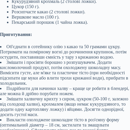
Кукурудзяний крохмаль (2 столові ложки).
Цукор (150 г).
Розсипчасте какао (2 столові ложки).
Вершкове масло (100 г).
Пекарський порошок (1 чайна ложка).
Приготування:
Об'єднати в сотейнику олію з какао та 50 грамами цукру.
Потримати на помірному вогні до розчинення крупинок, потім
остудити, поставивши ємність у тару з крижаною водою.
Змішати і просіяти борошно з розпушувачем. Додати
кисломолочний продукт, потім охолоджену шоколадну масу.
Вимісити густе, але м'яке та пластичне тісто (при необхідності
підсипати ще муки або влити трохи крижаної води), прибрати в
холодильник.
Подрібнити для начинки халву – краще це робити в блендері,
але можна й дрібно порубати ножем.
Змішати халвичну крихту з сиром, цукром (50-100 г, залежно
від солодощі халви), крохмалем (якщо немає кукурудзяного, то
додати одну картопляну ложку) і яйцями. Досягти однорідної,
досить густої маси.
Викласти охолоджене шоколадне тісто в роз'ємну форму
(оптимальний діаметр – 18 см, застилати та змащувати