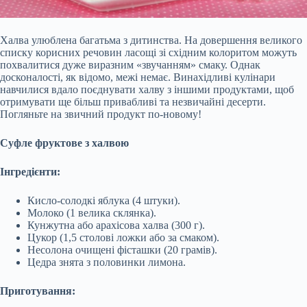
Халва улюблена багатьма з дитинства. На довершення великого
списку корисних речовин ласощі зі східним колоритом можуть
похвалитися дуже виразним «звучанням» смаку. Однак
досконалості, як відомо, межі немає. Винахідливі кулінари
навчилися вдало поєднувати халву з іншими продуктами, щоб
отримувати ще більш привабливі та незвичайні десерти.
Погляньте на звичний продукт по-новому!
Суфле фруктове з халвою
Інгредієнти:
Кисло-солодкі яблука (4 штуки).
Молоко (1 велика склянка).
Кунжутна або арахісова
халва (300 г).
Цукор (1,5 столові ложки або за смаком).
Несолона очищені фісташки (20 грамів).
Цедра знята з половинки лимона.
Приготування: