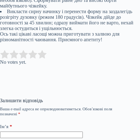
необов'язково). Сформувати рівне дно та високі борти
майбутнього чізкейку.
Викласти сирну начинку і перенести форму на заздалегідь
розігріту духовку (режим 180 градусів). Чізкейк дійде до
готовності за 45 хвилин; одразу виймати його не варто, нехай
злегка остудиться і ущільнюється.
Ось такі цікаві ласощі можна приготувати з халвою для
різноманітності чаювання. Приємного апетиту!
Submit Rating
Rate this item:
No votes yet.
Залишити відповідь
Ваша e-mail адреса не оприлюднюватиметься.
Обов’язкові поля
позначені
*
Ім’я
*