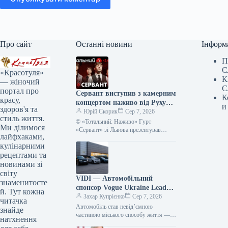
Про сайт
Останні новини
Інформ
П
С
«Красотуля»
К
— жіночий
С
портал про
Сервант виступив з камерним
К
красу,
концертом наживо від Руху
и
здоров'я та
опору ССО – фото, відео
Юрій Скорик
Сер 7, 2026
стиль життя.
© «Тотальний: Наживо» Гурт
Ми ділимося
«Сервант» зі Львова презентував
лайфхаками,
акустичний виступ у рамках серії
кулінарними
«Тотальний: Наживо». Запис був
створений на підтримку…
рецептами та
новинами зі
світу
VIDI — Автомобільний
знаменитосте
спонсор Vogue Ukraine Leaders
й. Тут кожна
Gala: Які автівки будуть
Захар Купрієнко
Сер 7, 2026
читачка
представлені на події
Автомобіль став невід’ємною
знайде
частиною міського способу життя —
натхнення
простором, що поєднує роботу, дім,