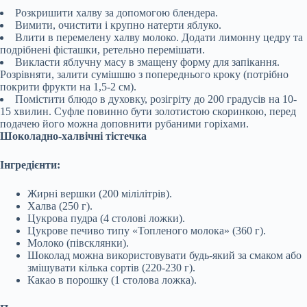
Розкришити халву за допомогою блендера.
Вимити, очистити і крупно натерти яблуко.
Влити в перемелену халву молоко. Додати лимонну цедру та
подрібнені фісташки, ретельно перемішати.
Викласти яблучну масу в змащену форму для запікання.
Розрівняти, залити сумішшю з попереднього кроку (потрібно
покрити фрукти на 1,5-2 см).
Помістити блюдо в духовку, розігріту до 200 градусів на 10-
15 хвилин. Суфле повинно бути золотистою скоринкою, перед
подачею його можна доповнити рубаними горіхами.
Шоколадно-халвічні тістечка
Інгредієнти:
Жирні вершки (200 мілілітрів).
Халва (250 г).
Цукрова пудра (4 столові ложки).
Цукрове печиво типу «Топленого молока» (360 г).
Молоко (півсклянки).
Шоколад можна використовувати будь-який за смаком або
змішувати кілька сортів (220-230 г).
Какао в порошку (1 столова ложка).