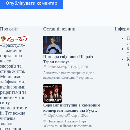
Опублікувати коментар
Про сайт
Останні новини
Інформ
П
С
«Красотуля»
К
— жіночий
С
портал про
Прозора спідниця: Шарліз
К
красу,
Терон показує
и
здоров'я та
найвідважніший тренд 2026
Борис Мазур
Сер 7, 2026
стиль життя.
року
Аналізуємо появу акторки у її день
Ми ділимося
народження Сьогодні, 7 серпня,
лайфхаками,
Шарліз Терон відзначає 51-річчя — це
кулінарними
чудова нагода звернути увагу…
рецептами та
новинами зі
світу
Сервант виступив з камерним
знаменитосте
концертом наживо від Руху
й. Тут кожна
опору ССО – фото, відео
Юрій Скорик
Сер 7, 2026
читачка
© «Тотальний: Наживо» Гурт
знайде
«Сервант» зі Львова презентував
натхнення