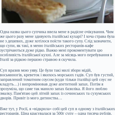
Одна назва цього супчика ввела мене в радісне очікування. Чим
же цього разу мене здивують італійські кухарі? І хоча страва була
не з дешевих, дуже хотілося поїсти такого супу. Слід зазначити,
що супи, як такі, в меню італійських ресторанів-кафе
зустрічаються дуже рідко. Важко мені прокоментувати цю
особливість італійської кухні. Але за місяць мого перебування в
Італії за рідкою першою стравою я скучила.
Суп вразив мою уяву. Це були такі милі збори мідій,
восьминогів, креветок і якихось морських
гадів. Суп був густий,
заправлений томатним соусом (куди тільки італійці цей соус не
кладуть…) і випромінював дуже апетитний запах. Потім я
зрозуміла, що саме так манило запах базиліка. Я його люблю
змалку. Пам'ятаю цей літній запах із сочинських та сухумських
дворів. Привіт із мого дитинства…
Вже тут, у Росії, я «відкрила» собі цей суп в одному з італійських
ресторанів. Ціна красувалася за 500г супу – одна тисяча рублів.