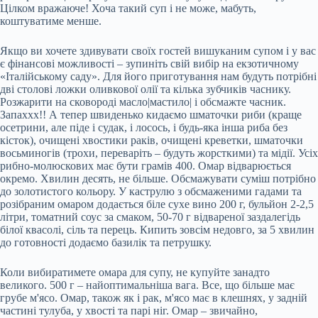
Цілком вражаюче! Хоча такий суп і не може, мабуть,
коштуватиме менше.
Якщо ви хочете здивувати своїх гостей вишуканим супом і у вас
є фінансові можливості – зупиніть свій вибір на екзотичному
«Італійському саду». Для його приготування нам будуть потрібні
дві столові ложки оливкової олії та кілька зубчиків часнику.
Розжарити на сковороді масло|мастило| і обсмажте часник.
Запаххх!! А тепер швиденько кидаємо шматочки риби (краще
осетрини, але піде і судак, і лосось, і будь-яка інша риба без
кісток), очищені хвостики раків, очищені креветки, шматочки
восьминогів (трохи, переваріть – будуть жорсткими) та мідії. Усіх
рибно-молюскових має бути грамів 400. Омар відварюється
окремо. Хвилин десять, не більше. Обсмажувати суміш потрібно
до золотистого кольору. У каструлю з обсмаженими гадами та
розібраним омаром додається біле сухе вино 200 г, бульйон 2-2,5
літри, томатний соус за смаком, 50-70 г відвареної заздалегідь
білої квасолі, сіль та перець. Кипить зовсім недовго, за 5 хвилин
до готовності додаємо базилік та петрушку.
Коли вибиратимете омара для супу, не купуйте занадто
великого. 500 г – найоптимальніша вага. Все, що більше має
грубе м'ясо. Омар, також як і рак, м'ясо має в клешнях, у задній
частині тулуба, у хвості та парі ніг. Омар – звичайно,