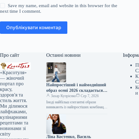
Save my name, email and website in this browser for the
next time I comment.
Опублікувати коментар
Про сайт
Останні новини
Інформ
П
С
«Красотуля»
К
— жіночий
С
портал про
Найпростіший і наймодніший
К
красу,
образ осені 2026 складається
и
здоров'я та
всього з трьох елементів.
Захар Купрієнко
Сер 7, 2026
стиль життя.
Іноді найбільш елегантні образи
Ми ділимося
виникають із найпростіших комбінацій.
лайфхаками,
Біла сорочка, штани-кльош та взуття
кулінарними
на підборах – це одна з тих…
рецептами та
новинами зі
світу
Ліна Костенко, Василь