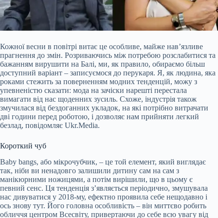
Кожної весни в повітрі витає це особливе, майже нав’язливе
прагнення до змін. Розриваючись між потребою розслабитися та
бажанням вирушити на Балі, ми, як правило, обираємо більш
доступний варіант – записуємося до перукаря. Я, як людина, яка
роками стежить за поверненням модних тенденцій, можу з
упевненістю сказати: мода на зачіски нарешті перестала
вимагати від нас щоденних зусиль. Схоже, індустрія також
змучилася від бездоганних укладок, на які потрібно витрачати
дві години перед роботою, і
дозволяє нам прийняти легкий
безлад, повідомляє Ukr.Media.
Короткий чуб
Baby bangs, або мікрочубчик, – це той елемент, який виглядає
так, ніби ви ненадовго залишили дитину сам на сам з
манікюрними ножицями, а потім вирішили, що в цьому є
певний сенс. Ця тенденція з’являється періодично, змушувала
нас дивуватися у 2018-му, ефектно проявила себе нещодавно і
ось знову тут. Його головна особливість – він миттєво робить
обличчя центром Всесвіту, привертаючи до себе всю увагу від