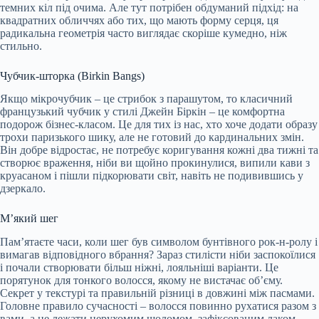
темних кіл під очима. Але тут потрібен обдуманий підхід: на
квадратних обличчях або тих, що мають форму серця, ця
радикальна геометрія часто виглядає скоріше кумедно, ніж
стильно.
Чубчик-шторка (Birkin Bangs)
Якщо мікрочубчик – це стрибок з парашутом, то класичний
французький чубчик у стилі Джейн Біркін – це комфортна
подорож бізнес-класом. Це для тих із нас, хто хоче додати образу
трохи паризького шику, але не готовий до кардинальних змін.
Він добре відростає, не потребує коригування кожні два тижні та
створює враження, ніби ви щойно прокинулися, випили кави з
круасаном і пішли підкорювати світ, навіть не подивившись у
дзеркало.
М’який шег
Пам’ятаєте часи, коли шег був символом бунтівного рок-н-ролу і
вимагав відповідного вбрання? Зараз стилісти ніби заспокоїлися
і почали створювати більш ніжні, лояльніші варіанти. Це
порятунок для тонкого волосся, якому не вистачає об’єму.
Секрет у текстурі та правильній різниці в довжині між пасмами.
Головне правило сучасності – волосся повинно рухатися разом з
вами, а не лежати нерухомим шоломом, зафіксованим лаком