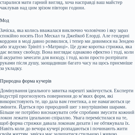
старалися мати гарний вигляд, хоча насправді ваш майстер
чаклував над цим зрізом півтори години.
Мод
Зачіска, яка колись вважалася виключно чоловічою і яку зараз
спокійно носять Пол Мескал та Джейкоб Елорді. Але гендерні
кордони в моді давно розмилися, і тепер ми дивимося на Зендею
або згадуємо Трініті з «Матриці». Це дуже коротка стрижка, яка
дає велику свободу. Вона виглядає однаково ефектно і тоді, коли
її акуратно зачесати для виходу, і тоді, коли просто розтріпати
руками після душу, заощадивши багато часу на щось приємніше
за укладку.
Природна форма кучерів
Домінування ідеального завитка нарешті закінчується. Експерти
індустрії прогнозують повернення до м’яких форм, які
використовують те, що дала вам генетика, а не намагаються це
змінити. Йдеться про природний шег з внутрішніми шарами.
Більше не потрібно виснажувати себе спробами змусити кожний
локон лежати ідеальною спіраллю. Увага перемістилася на те,
щоб форма стрижки давала локонам дихати і не обтяжувала їх.
Навіть коли до вечора кучері розпадаються і починають жити
своїм життям, зачіска має залишатися стильною і живою.