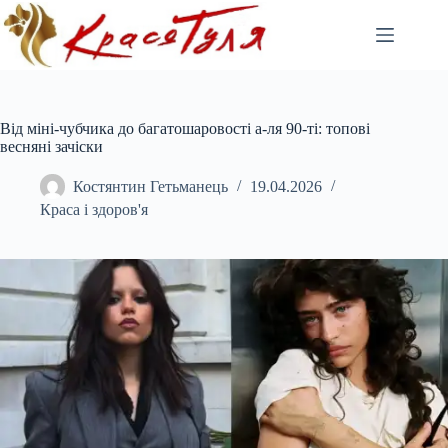
Перейти
до
вмісту
Від міні-чубчика до багатошаровості а-ля 90-ті: топові
весняні зачіски
Костянтин Гетьманець
19.04.2026
Краса і здоров'я