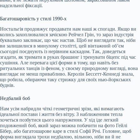
надсильної фіксації.
Багатошаровість у стилі 1990-х
Ностальгія продовжує продавати нам наші ж спогади. Якщо ви
колись захоплювалися зачіскою Рейчел Грін, то зараз індустрія
буквально закликає, що час настав. Щоб не виглядати так, ніби
ви залишилися в минулому столітті, цей вінтажний об’єм
сьогодні поєднують із нерівним каскадом. Так, доведеться
згадати, як тримати в руках брашинг і тренувати біцепс під час
сушіння. Але перевага цієї форми в тому, що навіть без
ритуальних танців із феном, у своєму природному вигляді, вона
виглядає не менш привабливо. Керолін Бессетт-Кеннеді знала,
що робила, обираючи таку стрижку для своїх нью-йоркських
буднів.
Недбалий боб
Нам усім набридли чіткі геометричні зрізи, які вимагають
ідеальної постави і життя без вітру. З наближенням тепла
хочеться позбутися цього напруження. У хід іде легкий
подовжений боб, який зараз можна побачити на фото Гейлі
Бібер, або багатошарове каре в стилі Софії Річі. Головне, щоб
форма виглядала трохи недбалою, вільною, ніби ви й не