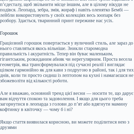
п’єдесталу, щоб звільнити місце іншим, але в цілому нікуди не
подівся. Леопард, зебра, змія, жираф і навіть оленятко Бембі —
лейбли використовують у своїх колекціях весь зоопарк без
розбору. Здається, тваринний принт переживе нас усіх.
Горошок
Граціозний горошок повертається у вуличний стиль, але зараз до
нього ставляться якось вільніше. Зникли старомодна
правильність і акуратність. Тепер він буває маленьким,
гігантським, розкиданим абияк чи нерегулярним. Проста весела
геометрія, яка трансформувалася під сучасні реалії і виглядає
цілком гармонійно як для кави з подругою в районі, так і для тих
днів, коли ти просто сидиш із лептопом на кухні і намагаєшся не
збожеволіти від кількості роботи.
Але я вважаю, основний тренд цієї весни — носити те, що дарує
вам відчуття спокою та задоволення. І якщо для цього треба
загорнутися в леопарда з голови до п’ят або вдягнути мамину
кофтинку в квіточку — чому б і ні?
Якщо стаття виявилася корисною, ви можете поділитися нею з
друзями