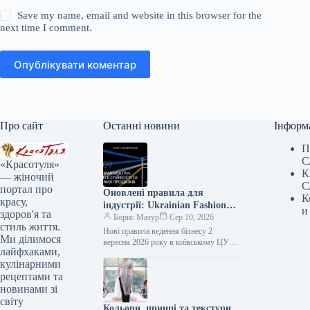
Save my name, email and website in this browser for the
next time I comment.
Опублікувати коментар
Про сайт
Останні новини
Інформ
П
С
«Красотуля»
К
— жіночий
С
портал про
Оновлені правила для
К
красу,
індустрії: Ukrainian Fashion
и
здоров'я та
Week та white rabbit agency
Борис Мазур
Сер 10, 2026
стиль життя.
спільно організують другу
Нові правила ведення бізнесу 2
Ми ділимося
бізнес-конференцію для сфери
вересня 2026 року в київському ЦУМі
лайфхаками,
вдруге відбудеться щорічна ділова
моди
кулінарними
зустріч Ukrainian Fashion Week x…
рецептами та
новинами зі
світу
Кольори, принці та текстури