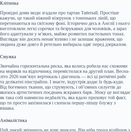
Клітинка
Провідні доми моди згадали про тартан Tattersall. Простіше
кажучи, це такий ніжний візерунок з тоненьких ліній, що
перетинаються на світлому фоні. Історично десь в Англії з нього
виготовляли легкі сорочки та безрукавки для чоловіків, а зараз
його адаптували у м’яких, майже розмитих пастельних тонах.
Виглядає він досить ненав’язливо і не залишає враження, що
людина дуже довго й ретельно вибирала одяг перед дзеркалом.
Смужка
Звичайна горизонтальна риска, яка колись робила нас схожими
на моряків на відпочинку, перемістилася на другий план. Весна-
літо 2026 нав’язує вертикаль і діагональ — всі ці ритмічні райє
та делікатні пінстрайпи. І знаєте, індустрія додає їх будь-куди.
Від богемних тканин, що струмують, і об’ємних силуетів до
якихось артистичних поєднань яскравих барв. Збоку це виглядає
як така собі навмисна недбалість, яка вдало приховує той факт,
що ти просто запізнилася і схопила першу-ліпшу блузку з
вішака.
Анімалістика
Цей дикий звіринець не хоче зникати. Він ніби трохи відійшов з