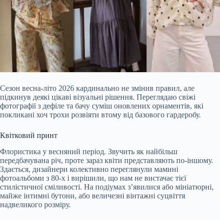
Сезон весна-літо 2026 кардинально не змінив правил, але
підкинув деякі цікаві візуальні рішення. Переглядаю свіжі
фотографії з дефіле та бачу суміш оновлених орнаментів, які
покликані хоч трохи розвіяти втому від базового гардеробу.
Квітковий принт
Флористика у весняний період. Звучить як найбільш
передбачувана річ, проте зараз квіти представляють по-іншому.
Здається, дизайнери колективно переглянули мамині
фотоальбоми з 80-х і вирішили, що нам не вистачає тієї
стилістичної сміливості. На
подіумах з’явилися або мініатюрні,
майже інтимні бутони, або величезні вінтажні суцвіття
надвеликого розміру.