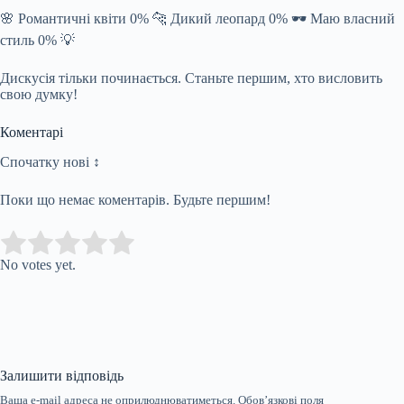
🌸 Романтичні квіти 0% 🐆 Дикий леопард 0% 🕶️ Маю власний
стиль 0% 💡
Дискусія тільки починається. Станьте першим, хто висловить
свою думку!
Коментарі
Спочатку нові ↕
Поки що немає коментарів. Будьте першим!
Submit Rating
Rate this item:
No votes yet.
Залишити відповідь
Ваша e-mail адреса не оприлюднюватиметься.
Обов’язкові поля