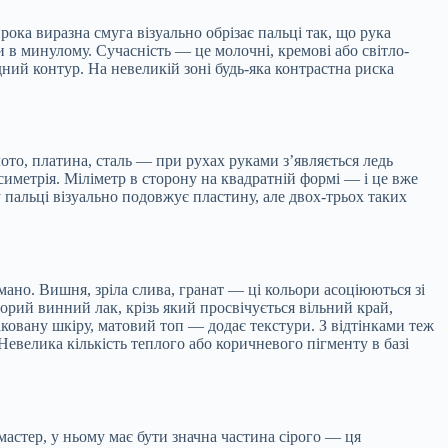
ока виразна смуга візуально обрізає пальці так, що рука
и в минулому. Сучасність — це молочні, кремові або світло-
ний контур. На невеликій зоні будь-яка контрастна риска
ото, платина, сталь — при рухах руками з’являється ледь
иметрія. Міліметр в сторону на квадратній формі — і це вже
у пальці візуально подовжує пластину, але двох-трьох таких
мано. Вишня, зріла слива, гранат — ці кольори асоціюються зі
рий винний лак, крізь який просвічується вільний край,
ковану шкіру, матовий топ — додає текстури. З відтінками теж
 Невелика кількість теплого або коричневого пігменту в базі
астер, у ньому має бути значна частина сірого — ця