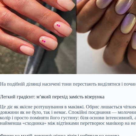
На подібній ділянці насичені тони перестають виділятися і почи
Легкий градієнт: м’який перехід замість візерунка
Це діє як якісне розтушування в макіяжі. Обрис лишається чітки
довжини як не було, так і немає. Спокійні поєднання — молочн
колір і просто поміняти його густину: біля основи інтенсивний,
найменша «сходинка» між відтінками перетворює манікюр на не
Френч на малій довжині: ніжна лінія і нейтральна основа