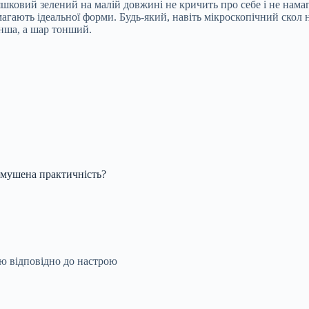
ковий зелений на малій довжині не кричить про себе і не намаг
гають ідеальної форми. Будь-який, навіть мікроскопічний скол н
енша, а шар тонший.
имушена практичність?
ю відповідно до настрою