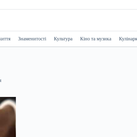
життя
Знаменитості
Культура
Кіно та музика
Кулінар
я