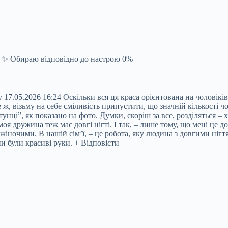
 ✨ Обираю відповідно до настрою 0%
05.2026 16:24 Оскільки вся ця краса орієнтована на чоловіків, 
, візьму на себе сміливість припустити, що значній кількості чол
отунці”, як показано на фото. Думки, скоріш за все, розділяться 
моя дружина теж має довгі нігті. І так, – лише тому, що мені це д
іночими. В нашій сім’ї, – це робота, яку людина з довгими нігт
и були красиві руки. + Відповісти