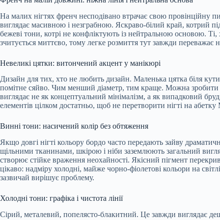
На малих нігтях френч несподівано втрачає свою провінційну пи
виглядає масивною і незграбною. Яскраво-білий край, котрий під
бежеві тони, котрі не конфліктують із нейтральною основою. Ті,
зчитується миттєво, тому легке розмиття тут завжди переважає н
Невеликі цятки: витончений акцент у манікюрі
Дизайн для тих, хто не любить дизайн. Маленька цятка біля кути
помітне сяйво. Чим менший діаметр, тим краще. Можна зробити чо
виглядає не як концептуальний мінімалізм, а як випадковий бруд
елементів цілком достатньо, щоб не перетворити нігті на абетку
Винні тони: насичений колір без обтяження
Якщо довгі нігті кольору бордо часто передають зайву драматичн
щільними тканинами, шкірою і ніби заземлюють загальний вигляд
створює стійке враження неохайності. Якісний пігмент перекрив
цікаво: надміру холодні, майже чорно-фіолетові кольори на світл
зазвичай вирішує проблему.
Холодні тони: графіка і чистота лінії
Сірий, металевий, попелясто-блакитний. Це завжди виглядає дещ