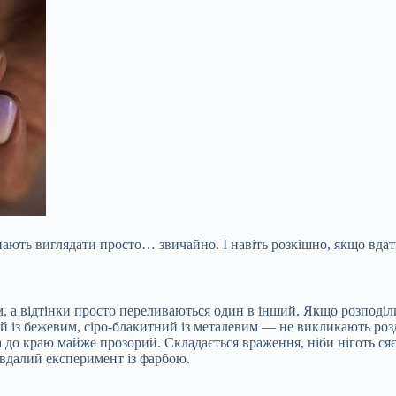
нають виглядати просто… звичайно. І навіть розкішно, якщо вдати
м, а відтінки просто переливаються один в інший. Якщо розподіли
ий із бежевим, сіро-блакитний із металевим —
не викликають роз
 а до краю майже прозорий. Складається враження, ніби ніготь ся
вдалий експеримент із фарбою.