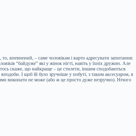
то, впевнений, – саме чоловікам і варто адресувати запитання:
овіків “байдуже” які у жінок нігті, навіть у їхніх дружин. Але
– хтось скаже, що найкраще – це стилети, іншим сподобаються
о вподоби. І щоб їй було зручніше у побуті, з таким аксесуаром, я
ями виконати не може (або ж це просто дуже незручно). Нічого