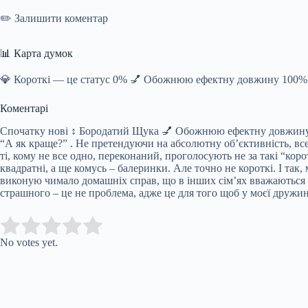
✏️ Залишити коментар
📊 Карта думок
💎 Короткі — це статус 0% 💅 Обожнюю ефектну довжину 100%
Коментарі
Спочатку нові ↕ Бородатий Щука 💅 Обожнюю ефектну довжину 17.
“А як краще?” . Не претендуючи на абсолютну об’єктивність, все ж
ті, кому не все одно, переконаний, проголосують не за такі “кор
квадратні, а ще комусь – балеринки. Але точно не короткі. І так, 
виконую чимало домашніх справ, що в інших сім’ях вважаються ж
страшного – це не проблема, адже це для того щоб у моєї дружин
Submit Rating
Rate this item:
No votes yet.