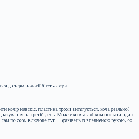
ся до термінології б’юті-сфери.
ти колір навскіс, пластина трохи витягується, хоча реальної
дратування на третій день. Можливо взагалі використати один
є сам по собі. Ключове тут — фахівець із впевненою рукою, бо