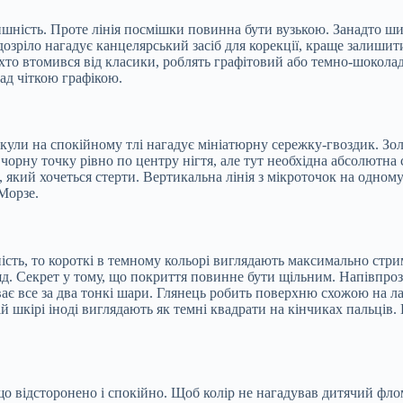
шність. Проте лінія посмішки повинна бути вузькою. Занадто шир
озріло нагадує канцелярський засіб для корекції, краще залишит
 хто втомився від класики, роблять графітовий або темно-шоколад
ад чіткою графікою.
кули на спокійному тлі нагадує мініатюрну сережку-гвоздик. Зол
рну точку рівно по центру нігтя, але тут необхідна абсолютна с
, який хочеться стерти. Вертикальна лінія з мікроточок на одном
 Морзе.
ість, то короткі в темному кольорі виглядають максимально стри
. Секрет у тому, що покриття повинне бути щільним. Напівпрозо
ає все за два тонкі шари. Глянець робить поверхню схожою на ла
ій шкірі іноді виглядають як темні квадрати на кінчиках пальців.
о відсторонено і спокійно. Щоб колір не нагадував дитячий флом