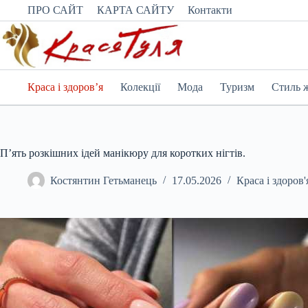
Перейти
ПРО САЙТ
КАРТА САЙТУ
Контакти
до
вмісту
Краса і здоров’я
Колекції
Мода
Туризм
Стиль 
П’ять розкішних ідей манікюру для коротких нігтів.
Костянтин Гетьманець
17.05.2026
Краса і здоров'