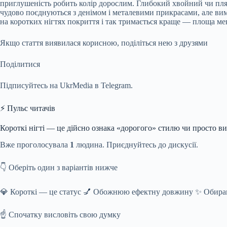
приглушеність робить колір дорослим. Глибокий хвойний чи пляш
чудово поєднуються з денімом і металевими прикрасами, але вима
на коротких нігтях покриття і так тримається краще — площа м
Якщо стаття виявилася корисною, поділіться нею з друзями
Поділитися
Підписуйтесь на UkrMedia в Telegram.
⚡ Пульс читачів
Короткі нігті — це дійсно ознака «дорогого» стилю чи просто в
Вже проголосувала
1
людина. Приєднуйтесь до дискусії.
👇 Оберіть один з варіантів нижче
💎 Короткі — це статус 💅 Обожнюю ефектну довжину ✨ Обира
☝️ Спочатку висловіть свою думку