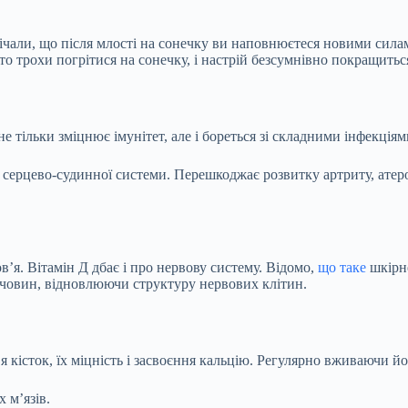
чали, що після млості на сонечку ви наповнюєтеся новими силами
о трохи погрітися на сонечку, і настрій безсумнівно покращиться
е тільки зміцнює імунітет, але і бореться зі складними інфекціям
м серцево-судинної системи. Перешкоджає розвитку артриту, атер
’я. Вітамін Д дбає і про нервову систему. Відомо,
що таке
шкірне
ечовин, відновлюючи структуру нервових клітин.
я кісток, їх міцність і засвоєння кальцію. Регулярно вживаючи йог
 м’язів.