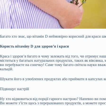
Багато хто знає, що вітамін D неймовірно корисний для краси шк
Користь вітаміну D для здоров’я і краси
Краса і здоров’я багато в чому залежать від того, чи отримує наш
міститься у багатьох натуральних продуктах, таких як вівсянка, 
ви перебуваєте на сонечку! Саме тому багато світила науки вваж
кальцій.
Шукати його в улюблених продуктах або приймати в капсулах кон
Підвищує настрій
Ну хто відмовиться від порції гарного настрою? Напевно ви помі
Ви можете з’їсти щось з перерахованих продуктів, а можете прост