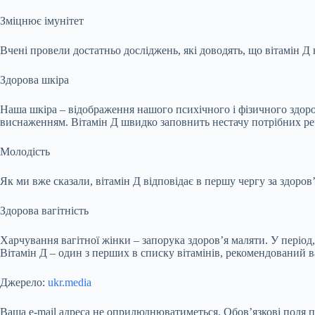
Зміцнює імунітет
Вчені провели достатньо досліджень, які доводять, що вітамін Д н
Здорова шкіра
Наша шкіра – відображення нашого психічного і фізичного здоров
виснаженням. Вітамін Д швидко заповнить нестачу потрібних р
Молодість
Як ми вже сказали, вітамін Д відповідає в першу чергу за здоров’
Здорова вагітність
Харчування вагітної жінки – запорука здоров’я маляти. У період
Вітамін Д – один з перших в списку вітамінів, рекомендований 
Джерело:
ukr.media
Ваша e-mail адреса не оприлюднюватиметься.
Обов’язкові поля 