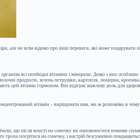
іри, але не всім відомо про інші переваги, які може подарувати 
 організм всі необхідні вітаміни і мінерали. Деякі з них особливо
молочні продукти, зелень петрушки, картопля, люцерна, кропива. 
ають цей вітамін гормоном. Він відіграє важливу роль для здоров
центрований вітамін – вирішувати вам, ми ж розповімо в чому й
чали, що після млості на сонечку ви наповнюєтеся новими силами
о трохи погрітися на сонечку, і настрій безсумнівно покращиться