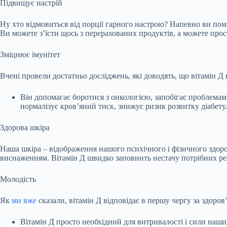
Підвищує настрій
Ну хто відмовиться від порції гарного настрою? Напевно ви помі
Ви можете з’їсти щось з перерахованих продуктів, а можете прост
Зміцнює імунітет
Вчені провели достатньо досліджень, які доводять, що вітамін Д н
Він допомагає боротися з онкологією, запобігає проблема
нормалізує кров’яний тиск, знижує ризик розвитку діабету.
Здорова шкіра
Наша шкіра – відображення нашого психічного і фізичного здоров
виснаженням. Вітамін Д швидко заповнить нестачу потрібних р
Молодість
Як
ми вже
сказали, вітамін Д відповідає в першу чергу за здоров’
Вітамін Д просто необхідний для витривалості і сили наших