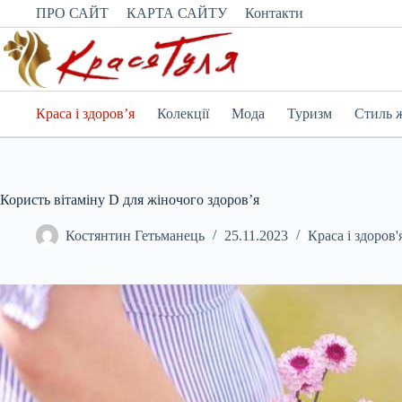
Перейти
ПРО САЙТ
КАРТА САЙТУ
Контакти
до
вмісту
Краса і здоров’я
Колекції
Мода
Туризм
Стиль 
Користь вітаміну D для жіночого здоров’я
Костянтин Гетьманець
25.11.2023
Краса і здоров'