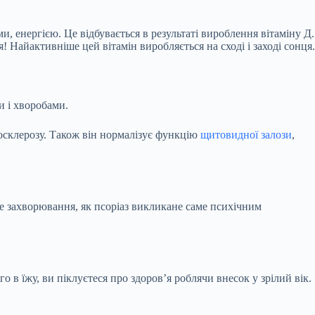
, енергією. Це відбувається в результаті вироблення вітаміну Д.
! Найактивніше цей вітамін виробляється на сході і заході сонця.
и і хворобами.
осклерозу. Також він нормалізує функцію
щитовидної залози
,
 захворювання, як псоріаз викликане саме психічним
о в їжу, ви піклуєтеся про здоров’я роблячи внесок у зрілий вік.