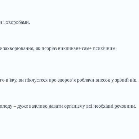
и і хворобами.
не захворювання, як псоріаз викликане саме психічним
о в їжу, ви піклуєтеся про здоров’я роблячи внесок у зрілий вік.
 плоду – дуже важливо давати організму всі необхідні речовини.