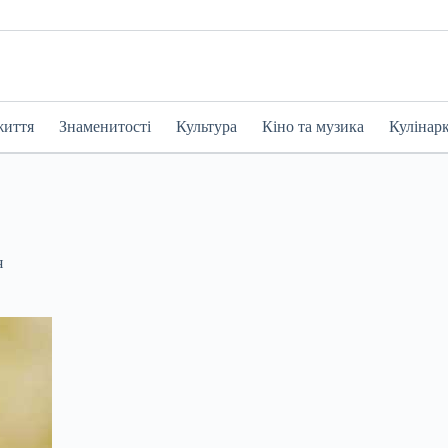
життя
Знаменитості
Культура
Кіно та музика
Кулінар
я