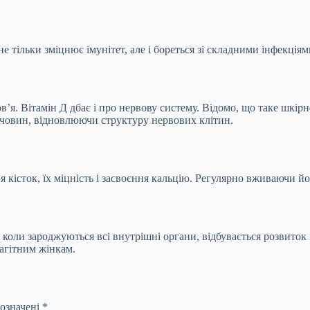
е тільки зміцнює імунітет, але і бореться зі складними інфекціям
’я. Вітамін Д дбає і про нервову систему. Відомо, що таке шкір
ечовин, відновлюючи структуру нервових клітин.
я кісток, їх міцність і засвоєння кальцію. Регулярно вживаючи йог
, коли зароджуються всі внутрішні органи, відбувається розвиток
вагітним жінкам.
позначені
*