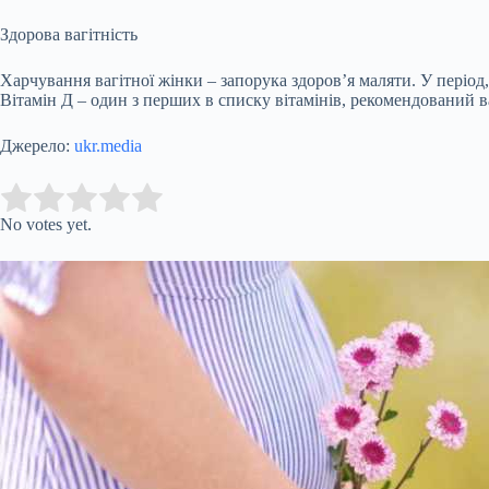
Здорова вагітність
Харчування вагітної жінки – запорука здоров’я маляти. У період
Вітамін Д – один з перших в списку вітамінів, рекомендований 
Джерело:
ukr.media
Submit Rating
Rate this item:
No votes yet.