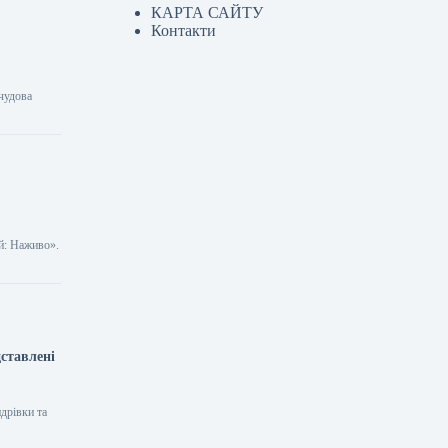
КАРТА САЙТУ
Контакти
 чудова
ий: Наживо».
дставлені
дрівки та