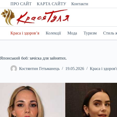
Перейти
ПРО САЙТ
КАРТА САЙТУ
Контакти
до
вмісту
Краса і здоров’я
Колекції
Мода
Туризм
Стиль 
Японський боб: зачіска для зайнятих.
Костянтин Гетьманець
19.05.2026
Краса і здоров'