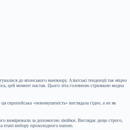
увалися до японського манікюру. Азіатські тенденції так міцно
 ось, цей момент настав. Цього літа головною стрижкою модна
 ця європейська «невимушеність» виглядала гідно, а не як
 його вимірювали за допомогою лінійки. Виглядає дещо строго,
 на етапі вибору прохолодного напою.