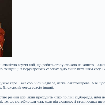
явністю взуття табі, що робить стопу схожою на копито, і адапт
ї тенденції в перукарських салонах було лише питанням часу. І
зьке каре. Таке собі ніби недбале,
легке, багатошарове. Але щоб
су. Японський метод зовсім інший.
тно рівний зріз, який проходить чітко по лінії підборіддя, ніби
ті. Те, що потрібно для літа, коли від складності втомлюєшся ще