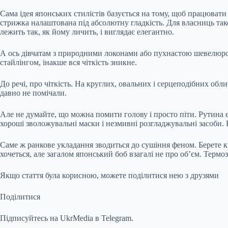
Сама ідея японських стилістів базується на тому, щоб працювати 
стрижка налаштована під абсолютну гладкість. Для власниць тако
лежить так, як йому личить, і виглядає елегантно.
А ось дівчатам з природними локонами або пухнастою шевелюрою
стайлінгом, інакше вся чіткість зникне.
До речі, про чіткість. На круглих, овальних і серцеподібних обл
давно не помічали.
Але не думайте, що можна помити голову і просто піти. Рутина є
хороші зволожувальні маски і незмивні розгладжувальні засоби. 
Саме ж ранкове укладання зводиться до сушіння феном. Берете к
хочеться, але загалом японський боб взагалі не про об’єм. Термо
Якщо стаття була корисною, можете поділитися нею з друзями
Поділитися
Підписуйтесь на UkrMedia в Telegram.