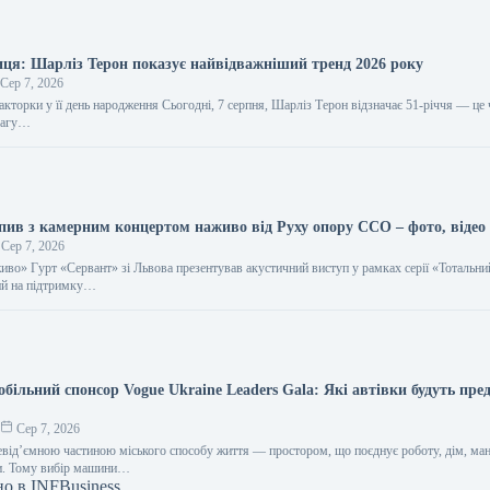
иця: Шарліз Терон показує найвідважніший тренд 2026 року
Сер 7, 2026
кторки у її день народження Сьогодні, 7 серпня, Шарліз Терон відзначає 51-річчя — це
увагу…
пив з камерним концертом наживо від Руху опору ССО – фото, відео
Сер 7, 2026
иво» Гурт «Сервант» зі Львова презентував акустичний виступ у рамках серії «Тотальн
ий на підтримку…
ільний спонсор Vogue Ukraine Leaders Gala: Які автівки будуть пре
о
Сер 7, 2026
евід’ємною частиною міського способу життя — простором, що поєднує роботу, дім, ман
ви. Тому вибір машини…
но в
INFBusiness