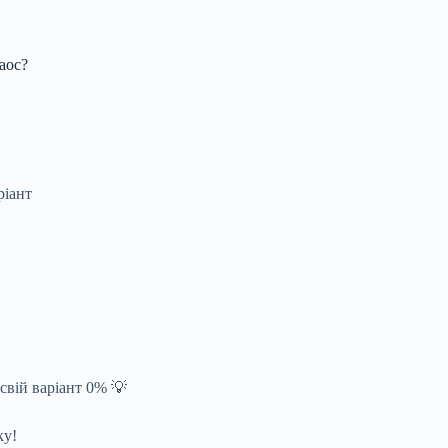
аос?
ріант
свій варіант 0% 💡
ку!