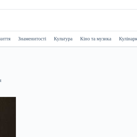
життя
Знаменитості
Культура
Кіно та музика
Кулінар
я