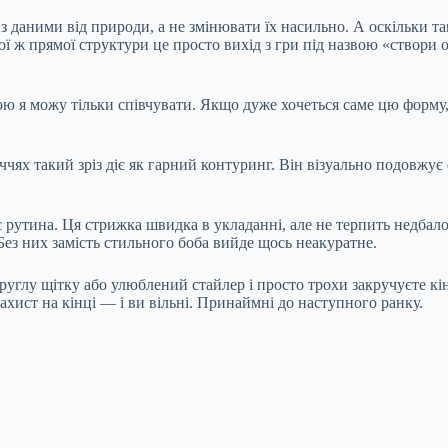
з даними від природи, а не змінювати їх насильно. А оскільки там
ї ж прямої структури це просто вихід з гри під назвою «створи 
 я можу тільки співчувати. Якщо дуже хочеться саме цю форму,
иччях такий зріз діє як гарний контуринг. Він візуально подовжу
 рутина. Ця стрижка швидка в укладанні, але не терпить недбало
Без них замість стильного боба вийде щось неакуратне.
руглу щітку або улюблений стайлер і просто трохи закручуєте к
захист на кінці — і ви вільні. Принаймні до наступного ранку.