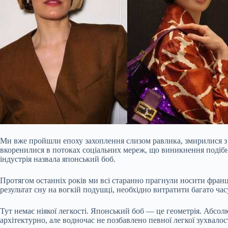
Ми вже пройшли епоху захоплення слизом равлика, змирилися з на
вкоренилися в потоках соціальних мереж, що виникнення подібно
індустрія назвала японський боб.
Протягом останніх років ми всі старанно прагнули носити францу
результат сну на вогкій подушці, необхідно витратити багато ча
Тут немає ніякої легкості. Японський боб — це геометрія. Абсолю
архітектурно, але водночас не позбавлено певної легкої зухвалос