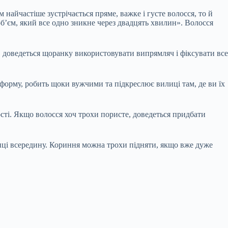
 найчастіше зустрічається пряме, важке і густе волосся, то й
об’єм, який все одно зникне через двадцять хвилин». Волосся
 доведеться щоранку використовувати випрямляч і фіксувати все
є форму, робить щоки вужчими та підкреслює вилиці там, де ви їх
сті. Якщо волосся хоч трохи пористе, доведеться придбати
інці всередину. Кориння можна трохи підняти, якщо вже дуже