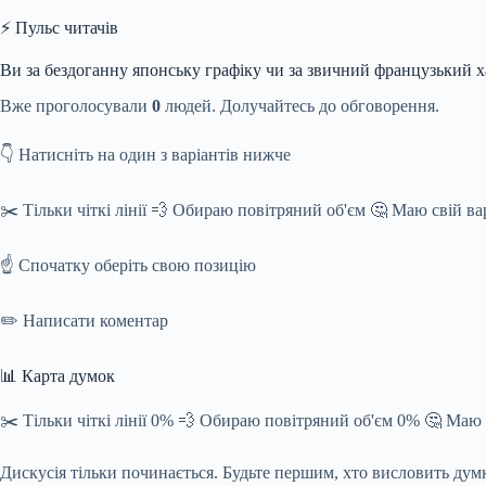
⚡ Пульс читачів
Ви за бездоганну японську графіку чи за звичний французький х
Вже проголосували
0
людей. Долучайтесь до обговорення.
👇 Натисніть на один з варіантів нижче
✂️ Тільки чіткі лінії 💨 Обираю повітряний об'єм 🤔 Маю свій ва
☝️ Спочатку оберіть свою позицію
✏️ Написати коментар
📊 Карта думок
✂️ Тільки чіткі лінії 0% 💨 Обираю повітряний об'єм 0% 🤔 Маю 
Дискусія тільки починається. Будьте першим, хто висловить дум