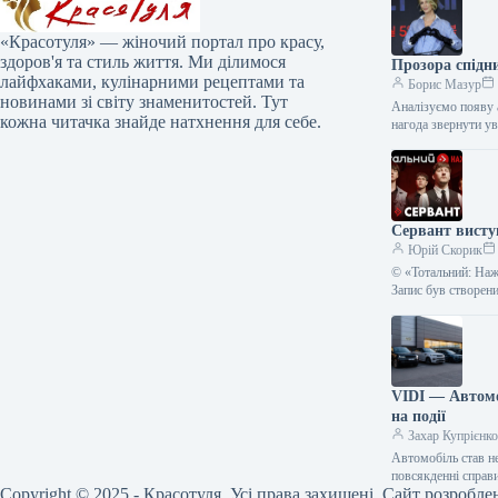
«Красотуля» — жіночий портал про красу,
здоров'я та стиль життя. Ми ділимося
Прозора спідн
лайфхаками, кулінарними рецептами та
Борис Мазур
новинами зі світу знаменитостей. Тут
Аналізуємо появу а
кожна читачка знайде натхнення для себе.
нагода звернути 
Сервант висту
Юрій Скорик
© «Тотальний: Наж
Запис був створен
VIDI — Автомоб
на події
Захар Купрієнк
Автомобіль став н
повсякденні спра
Copyright © 2025 - Красотуля. Усі права захищені. Сайт розробле