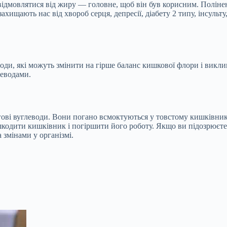
відмовлятися від жиру — головне, щоб він був корисним. Полінен
захищають нас від хвороб серця, депресії, діабету 2 типу, інсульту
ди, які можуть змінити на гірше баланс кишкової флори і викли
леводами.
і вуглеводи. Вони погано всмоктуються у товстому кишківнику і
ошкодити кишківник і погіршити його роботу. Якщо ви підозрюєте,
 змінами у організмі.