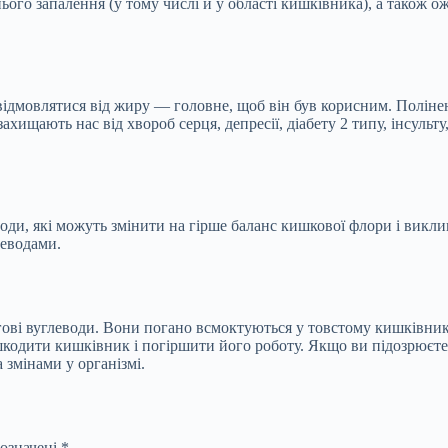
ього запалення (у тому числі й у області кишківника), а також 
 відмовлятися від жиру — головне, щоб він був корисним. Поліне
 захищають нас від хвороб серця, депресії, діабету 2 типу, інсуль
ди, які можуть змінити на гірше баланс кишкової флори і викли
леводами.
і вуглеводи. Вони погано всмоктуються у товстому кишківнику і
ошкодити кишківник і погіршити його роботу. Якщо ви підозрюєте,
 змінами у організмі.
позначені
*