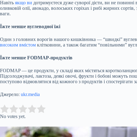
Навіть
якщо ви
дотримуєтеся дуже суворої дієти, ви не повинні 
оливковій олії, авокадо, волоських горіхах і рибі жирних сортів, 
ваги.
Їжте менше вуглеводної їжі
Один з головних ворогів нашого кишківника — “швидкі” вуглево
високим вмістом
клітковини, а також багатим “повільними” вуг
Їжте менше FODMAP-продуктів
FODMAP — це продукти, у складі яких містяться коротколанцюгов
Підсолоджувачі, лактоза, деякі овочі, фрукти і бобові можуть п
поступово відмовлятися від кожного з продуктів і спостерігати за
Джерело:
ukr.media
Submit Rating
Rate this item:
No votes yet.