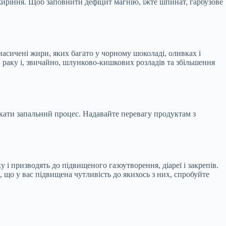
ожиріння. Щоб заповнити дефіцит магнію, їжте шпинат, гарбузове
насичені жири, яких багато у чорному шоколаді, оливках і
ту, раку і, звичайно, шлунково-кишкових розладів та збільшення
кати запальний процес. Надавайте перевагу продуктам з
 призводять до підвищеного газоутворення, діареї і закрепів.
 що у вас підвищена чутливість до якихось з них, спробуйте