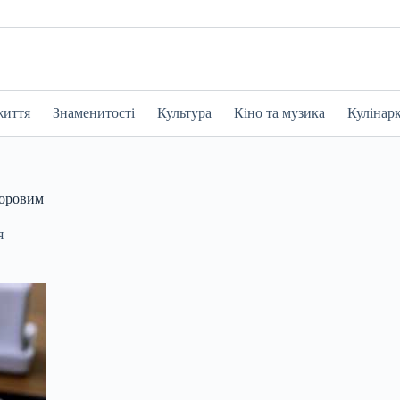
життя
Знаменитості
Культура
Кіно та музика
Кулінар
доровим
я