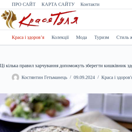
Перейти
ПРО САЙТ
КАРТА САЙТУ
Контакти
до
вмісту
Краса і здоров’я
Колекції
Мода
Туризм
Стиль 
Ці кілька правил харчування допоможуть зберегти кишківник з
Костянтин Гетьманець
09.09.2024
Краса і здоров'