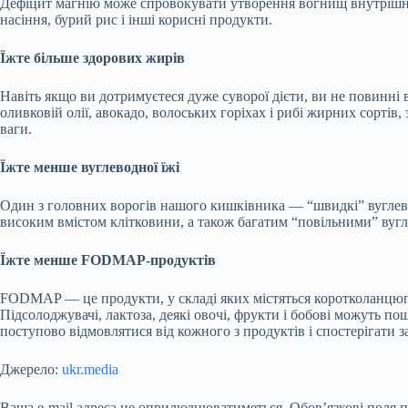
Дефіцит магнію може спровокувати утворення вогнищ
внутрішн
насіння, бурий рис і інші корисні продукти.
Їжте більше здорових жирів
Навіть якщо ви дотримуєтеся дуже суворої дієти, ви не повинні
оливковій олії, авокадо, волоських горіхах і рибі жирних сортів,
ваги.
Їжте менше вуглеводної їжі
Один з головних ворогів нашого кишківника — “швидкі” вуглево
високим вмістом клітковини, а також багатим “повільними” вуг
Їжте менше FODMAP-продуктів
FODMAP — це продукти, у складі яких містяться коротколанцюгов
Підсолоджувачі, лактоза, деякі овочі, фрукти і бобові можуть п
поступово відмовлятися від кожного з продуктів і спостерігати за
Джерело:
ukr.media
Ваша e-mail адреса не оприлюднюватиметься.
Обов’язкові поля 